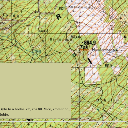
 Bylo to o hodně km, cca 80. Více, krom toho,
dobře.