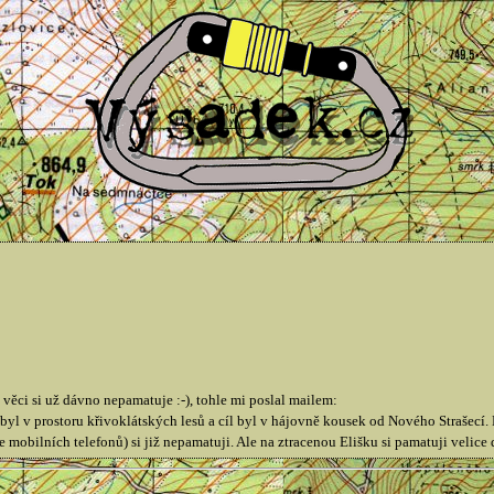
věci si už dávno nepamatuje :-), tohle mi poslal mailem:
 byl v prostoru křivoklátských lesů a cíl byl v hájovně kousek od Nového Strašecí.
 mobilních telefonů) si již nepamatuji. Ale na ztracenou Elišku si pamatuji velice 