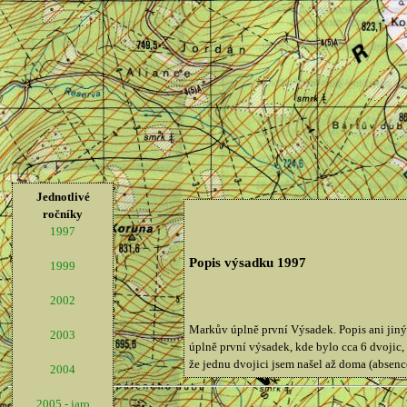
Jednotlivé
ročníky
1997
Popis výsadku 1997
1999
2002
Markův úplně první Výsadek. Popis ani jiný 
2003
úplně první výsadek, kde bylo cca 6 dvojic,
že jednu dvojici jsem našel až doma (absence
2004
2005 - jaro