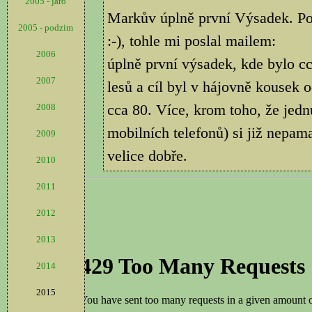
2005 - jaro
Markův úplně první Výsadek. Pop
2005 - podzim
:-), tohle mi poslal mailem:
2006
úplně první výsadek, kde bylo cc
2007
lesů a cíl byl v hájovně kousek 
cca 80. Více, krom toho, že jedn
2008
mobilních telefonů) si již nepama
2009
velice dobře.
2010
2011
2012
2013
2014
2015