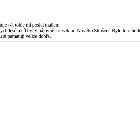
je :-), tohle mi poslal mailem:
ských lesů a cíl byl v hájovně kousek od Nového Strašecí. Bylo to o ho
u si pamatuji velice dobře.