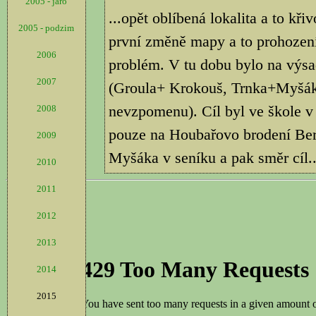
2005 - jaro
...opět oblíbená lokalita a to kř
2005 - podzim
první změně mapy a to prohození
2006
problém. V tu dobu bylo na výsad
2007
(Groula+ Krokouš, Trnka+Myšák, 
nevzpomenu). Cíl byl ve škole 
2008
pouze na Houbařovo brodení Bero
2009
Myšáka v seníku a pak směr cíl..
2010
2011
2012
2013
2014
2015