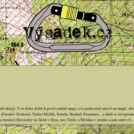
 směr skryje. V tu dobu došlo k první změně mapy a to prohození názvů na mapě...do
ci (Groula+ Krokouš, Trnka+Myšák, Standa, Houbař, Poustmen....a další si nevzpome
rodení Berounky na 3krát v říjnu, noc Trnky a Myšáka v seníku a pak směr cíl...