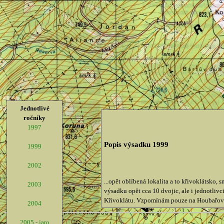
Jednotlivé
ročníky
1997
Popis výsadku 1999
1999
2002
...opět oblíbená lokalita a to křivoklátsko,
2003
výsadku opět cca 10 dvojic, ale i jednotliv
Křivoklátu. Vzpomínám pouze na Houbařovo b
2004
2005 - jaro