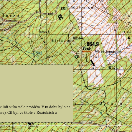
st lidí s tím mělo problém. V tu dobu bylo na
nu). Cíl byl ve škole v Roztokách u