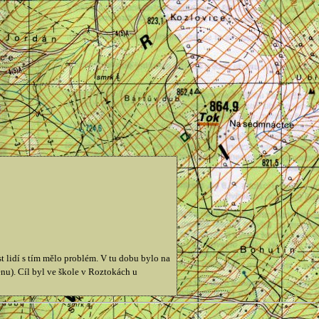
st lidí s tím mělo problém. V tu dobu bylo na
nu). Cíl byl ve škole v Roztokách u