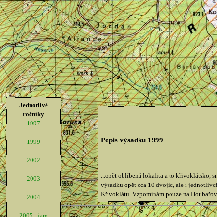
Jednotlivé
ročníky
1997
Popis výsadku 1999
1999
2002
...opět oblíbená lokalita a to křivoklátsko,
2003
výsadku opět cca 10 dvojic, ale i jednotliv
Křivoklátu. Vzpomínám pouze na Houbařovo b
2004
2005 - jaro