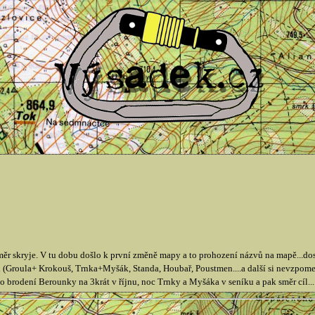
 směr skryje. V tu dobu došlo k první změně mapy a to prohození názvů na mapě...do
ci (Groula+ Krokouš, Trnka+Myšák, Standa, Houbař, Poustmen....a další si nevzpome
rodení Berounky na 3krát v říjnu, noc Trnky a Myšáka v seníku a pak směr cíl...