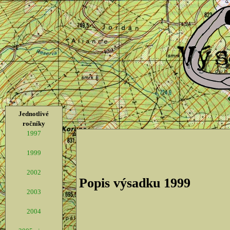
Jednotlivé
ročníky
1997
1999
2002
Popis výsadku 1999
2003
2004