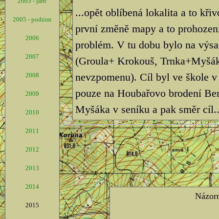
2005 - jaro
...opět oblíbená lokalita a to kř
2005 - podzim
první změně mapy a to prohození
2006
problém. V tu dobu bylo na výsad
2007
(Groula+ Krokouš, Trnka+Myšák, 
nevzpomenu). Cíl byl ve škole 
2008
pouze na Houbařovo brodení Bero
2009
Myšáka v seníku a pak směr cíl..
2010
2011
2012
2013
2014
2015