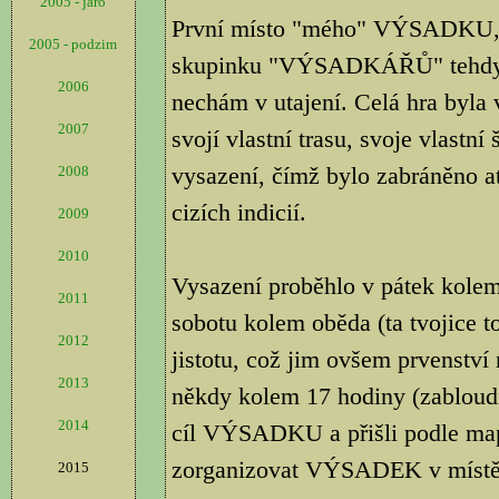
2005 - jaro
První místo "mého" VÝSADKU, b
2005 - podzim
skupinku "VÝSADKÁŘŮ" tehdy tv
2006
nechám v utajení. Celá hra byla
2007
svojí vlastní trasu, svoje vlastní
vysazení, čímž bylo zabráněno a
2008
cizích indicií.
2009
2010
Vysazení proběhlo v pátek kolem 
2011
sobotu kolem oběda (ta tvojice 
2012
jistotu, což jim ovšem prvenství 
2013
někdy kolem 17 hodiny (zabloudi
2014
cíl VÝSADKU a přišli podle ma
zorganizovat VÝSADEK v místě, 
2015