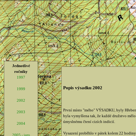
Jednotlivé
ročníky
1997
Popis výsadku 2002
1999
2002
První místo "mého" VÝSADKU, byly Hřebeny
2003
byla vymyšlena tak, že každé družstvo mělo s
úmyslnému čtení cizích indicií.
2004
Vysazení proběhlo v pátek kolem 22 hodiny. 
2005 - jaro