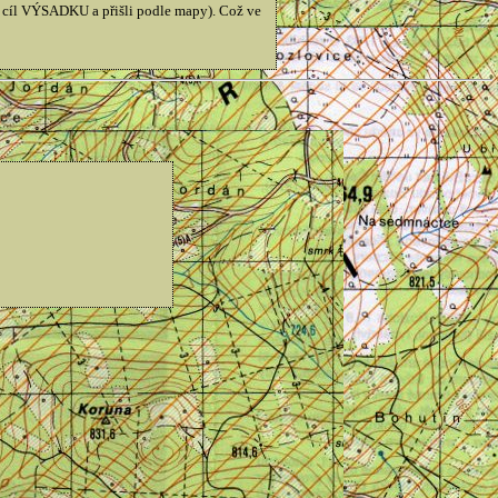
i cíl VÝSADKU a přišli podle mapy). Což ve