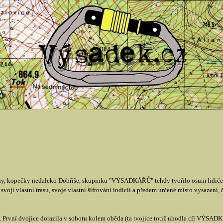
, kopečky nedaleko Dobříše, skupinku "VÝSADKÁŘŮ" tehdy tvořilo osum lidiček, 
vojí vlastní trasu, svoje vlastní šifrování indicíí a předem určené místo vysazení,
První dvojice dorazila v sobotu kolem oběda (ta tvojice totiž uhodla cíl VÝSADKU 