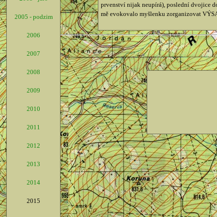
prvenství nijak neupírá), poslední dvojice
mě evokovalo myšlenku zorganizovat VÝSAD
2005 - podzim
2006
2007
2008
2009
2010
2011
2012
2013
2014
2015