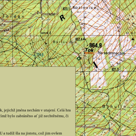
jejichž jména nechám v utajení. Celá hra
 čímž bylo zabráněno ať již nechtěnému, či
a tudíž šla na jistotu, což jim ovšem