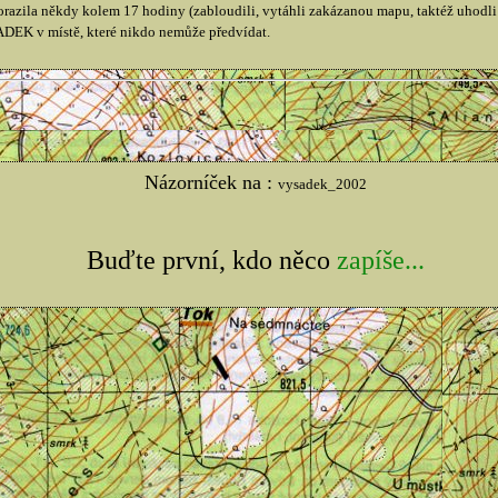
 dorazila někdy kolem 17 hodiny (zabloudili, vytáhli zakázanou mapu, taktéž uhodl
EK v místě, které nikdo nemůže předvídat.