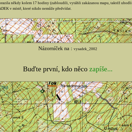
 dorazila někdy kolem 17 hodiny (zabloudili, vytáhli zakázanou mapu, taktéž uhodl
EK v místě, které nikdo nemůže předvídat.