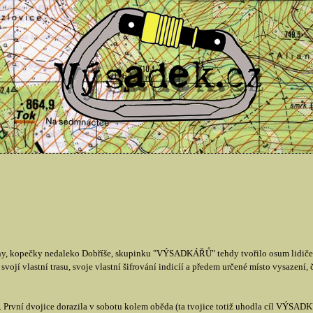
, kopečky nedaleko Dobříše, skupinku "VÝSADKÁŘŮ" tehdy tvořilo osum lidiček, 
vojí vlastní trasu, svoje vlastní šifrování indicíí a předem určené místo vysazení,
První dvojice dorazila v sobotu kolem oběda (ta tvojice totiž uhodla cíl VÝSADKU 