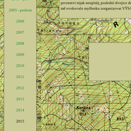
prvenství nijak neupírá), poslední dvojice
mě evokovalo myšlenku zorganizovat VÝSAD
2005 - podzim
2006
2007
2008
2009
2010
2011
2012
2013
2014
2015