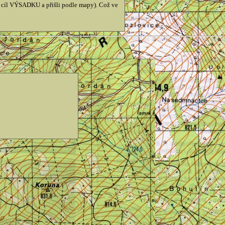
i cíl VÝSADKU a přišli podle mapy). Což ve