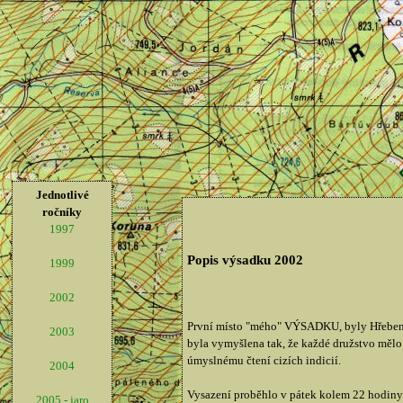
Jednotlivé
ročníky
1997
Popis výsadku 2002
1999
2002
První místo "mého" VÝSADKU, byly Hřebeny
2003
byla vymyšlena tak, že každé družstvo mělo s
úmyslnému čtení cizích indicií.
2004
Vysazení proběhlo v pátek kolem 22 hodiny. 
2005 - jaro