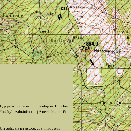
jejichž jména nechám v utajení. Celá hra
 čímž bylo zabráněno ať již nechtěnému, či
a tudíž šla na jistotu, což jim ovšem