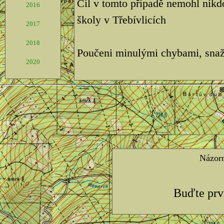
Cíl v tomto případě nemohl nikdo
2016
školy v Třebívlicích
2017
2018
Poučeni minulými chybami, snaž
2020