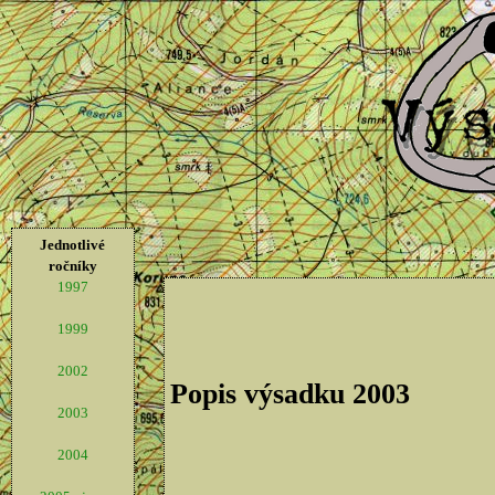
Jednotlivé
ročníky
1997
1999
2002
Popis výsadku 2003
2003
2004