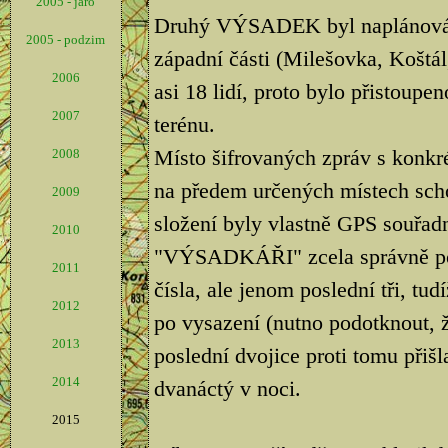
2005 - jaro
Druhý VÝSADEK byl naplánován 
2005 - podzim
západní části (Milešovka, Koštál,
2006
asi 18 lidí, proto bylo přistoupe
2007
terénu.
Místo šifrovaných zpráv s konkré
2008
na předem určených místech scho
2009
složení byly vlastně GPS souřad
2010
"VÝSADKÁŘI" zcela správně poch
2011
čísla, ale jenom poslední tři, tu
2012
po vysazení (nutno podotknout, ž
2013
poslední dvojice proti tomu přišl
2014
dvanáctý v noci.
2015