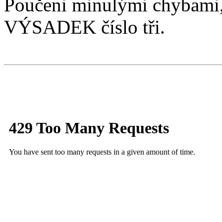
Poučeni minulými chybami,
VÝSADEK číslo tři.