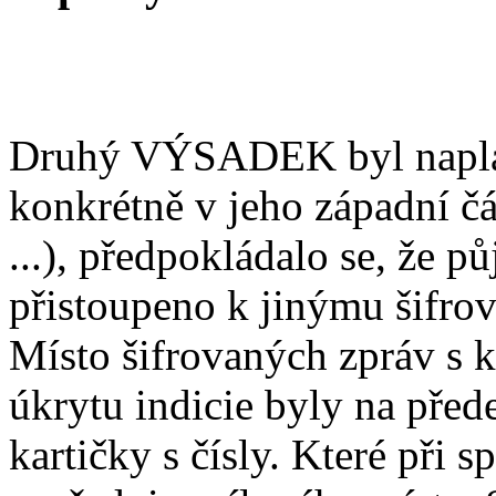
Druhý VÝSADEK byl naplá
konkrétně v jeho západní čá
...), předpokládalo se, že pů
přistoupeno k jinýmu šifrov
Místo šifrovaných zpráv s 
úkrytu indicie byly na pře
kartičky s čísly. Které při