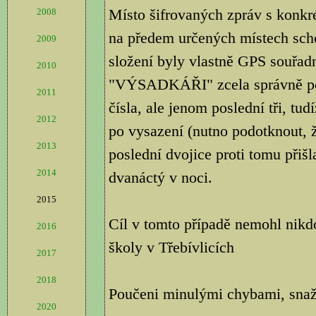
Místo šifrovaných zpráv s konkré
2008
na předem určených místech scho
2009
složení byly vlastně GPS souřad
2010
"VÝSADKÁŘI" zcela správně poch
2011
čísla, ale jenom poslední tři, tu
2012
po vysazení (nutno podotknout, ž
2013
poslední dvojice proti tomu přišl
2014
dvanáctý v noci.
2015
Cíl v tomto případě nemohl nikdo
2016
školy v Třebívlicích
2017
2018
Poučeni minulými chybami, snaž
2020