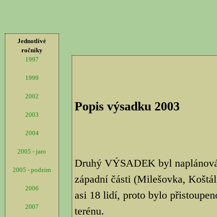
Jednotlivé
ročníky
1997
1999
2002
Popis výsadku 2003
2003
2004
2005 - jaro
Druhý VÝSADEK byl naplánován 
2005 - podzim
západní části (Milešovka, Koštál,
2006
asi 18 lidí, proto bylo přistoupe
2007
terénu.