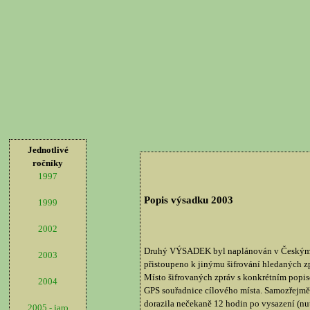
Jednotlivé
ročníky
1997
Popis výsadku 2003
1999
2002
Druhý VÝSADEK byl naplánován v Českým Střed
2003
přistoupeno k jinýmu šifrování hledaných zp
Místo šifrovaných zpráv s konkrétním popise
2004
GPS souřadnice cílového místa. Samozřejmě, 
dorazila nečekaně 12 hodin po vysazení (nut
2005 - jaro