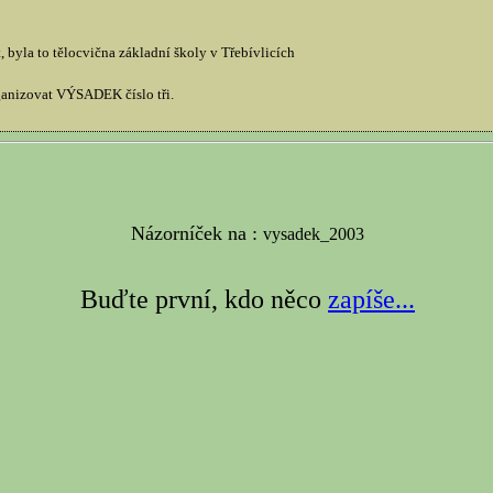
byla to tělocvična základní školy v Třebívlicích
anizovat VÝSADEK číslo tři.