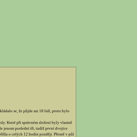
dalo se, že půjde asi 18 lidí, proto bylo
ly. Které při správném složení byly vlastně
 jenom poslední tři, tudíž první dvojice
išla o celých 12 hodin později. Přesně v půl