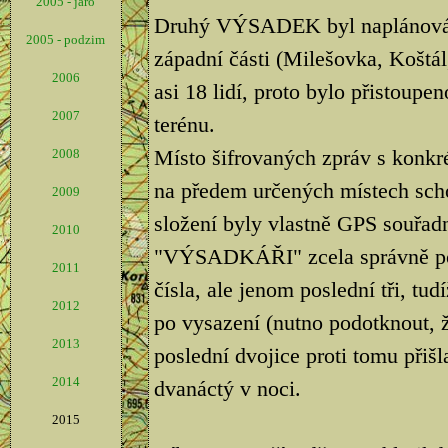
2005 - jaro
Druhý VÝSADEK byl naplánován 
2005 - podzim
západní části (Milešovka, Koštál,
2006
asi 18 lidí, proto bylo přistoupe
2007
terénu.
Místo šifrovaných zpráv s konkré
2008
na předem určených místech scho
2009
složení byly vlastně GPS souřad
2010
"VÝSADKÁŘI" zcela správně poch
2011
čísla, ale jenom poslední tři, tu
2012
po vysazení (nutno podotknout, ž
2013
poslední dvojice proti tomu přišl
2014
dvanáctý v noci.
2015