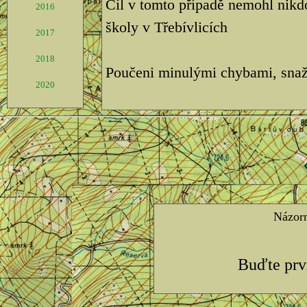
Cíl v tomto případě nemohl nikdo
2016
školy v Třebívlicích
2017
2018
Poučeni minulými chybami, snaž
2020