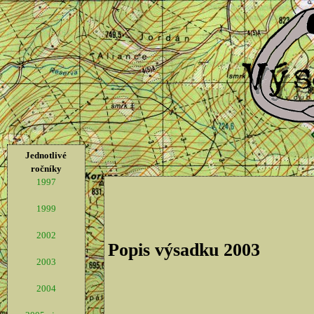
Jednotlivé
ročníky
1997
1999
2002
Popis výsadku 2003
2003
2004