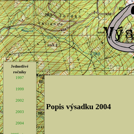
Jednotlivé
ročníky
1997
1999
2002
Popis výsadku 2004
2003
2004