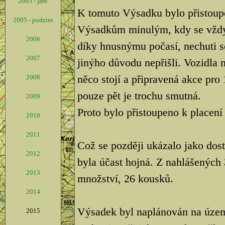
2005 - jaro
K tomuto Výsadku bylo přistoup
2005 - podzim
Výsadkům minulým, kdy se vždyc
2006
díky hnusnýmu počasí, nechuti s
2007
jinýho důvodu nepřišli. Vozidla 
něco stojí a připravená akce pro 
2008
pouze pět je trochu smutná.
2009
Proto bylo přistoupeno k placen
2010
2011
Což se později ukázalo jako dos
2012
byla účast hojná. Z nahlášených 3
2013
množství, 26 kousků.
2014
Výsadek byl naplánován na úze
2015