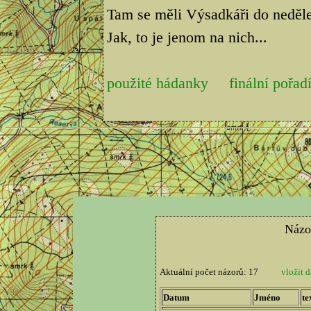
Tam se měli Výsadkáři do neděle 
Jak, to je jenom na nich...
použité hádanky
finální pořad