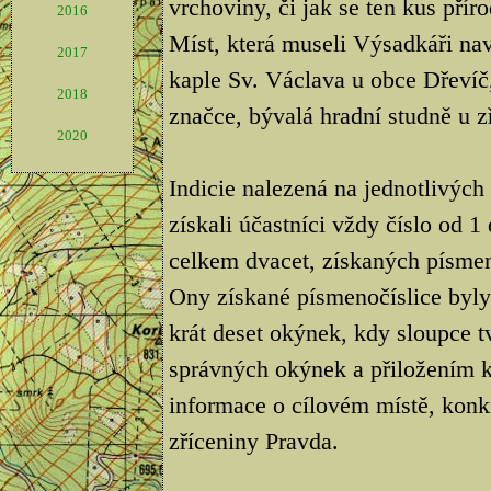
vrchoviny, či jak se ten kus přír
2016
Míst, která museli Výsadkáři nav
2017
kaple Sv. Václava u obce Dřevíč,
2018
značce, bývalá hradní studně u z
2020
Indicie nalezená na jednotlivých
získali účastníci vždy číslo od 
celkem dvacet, získaných písmen
Ony získané písmenočíslice byly
krát deset okýnek, kdy sloupce t
správných okýnek a přiložením 
informace o cílovém místě, kon
zříceniny Pravda.