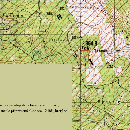
ili a později díky hnusnýmu počasí,
tojí a připravená akce pro 12 lidí, který se