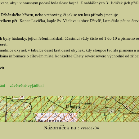
vace, aby i v hnusnym počasí byla účast hojná. Z nahlášených 31 lidiček jich přiš
bánského hřbetu, nebo vrchoviny, či jak se ten kus přírody jmenuje.
 celkem pět: Kopec Lavička, kaple Sv. Václava u obce Dřevíč, Lom číslo pět na červ
ch byly hádanky, jejich řešením získali účastníci vždy číslo od 1 do 10 a písmeno 
eset.
řadnice okýnek v tabulce deset krát deset okýnek, kdy sloupce tvořila písmena a 
kána informace o cílovém místě, konkrétně:Chaty severosevero východně od zříce
it...
ání
závěrečné vyjádření