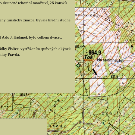
lo skutečně rekordní množství, 26 kousků.
ený turistický značce, bývalá hradní studně
od A do J. Hádanek bylo celkem dvacet,
řádky číslice, vystřižením správných okýnek
niny Pravda.