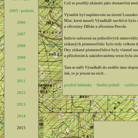
Což se později ukázalo jako dostatečná moti
2005 - podzim
Výsadek byl naplánován na území Lounsko-Dž
Míst, která museli Výsadkáři navštívit bylo
2006
u zříceniny Džbán a zřícenina Pravda.
2007
Indicie nalezená na jednotlivých stanoviští
získaných písmenočíslic bylo tedy celkem d
2008
Ony získané písmenočíslice byly vlastně sou
a přiložením k zakódovanému textu byla zís
2009
Tam se měli Výsadkáři do neděle ráno doprav
2010
Jak, to je jenom na nich...
2011
použité hádanky
finální pořadí
vyúčtov
2012
2013
2014
2015