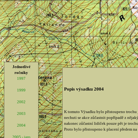
Jednotlivé
ročníky
1997
Popis výsadku 2004
1999
2002
K tomuto Výsadku bylo přistoupeno trochu 
2003
nechuti se akce zůčastnit popřípadě z nějaký
nakonec zůčastní lidiček pouze pět je troch
2004
Proto bylo přistoupeno k placení předem na
2005 - jaro