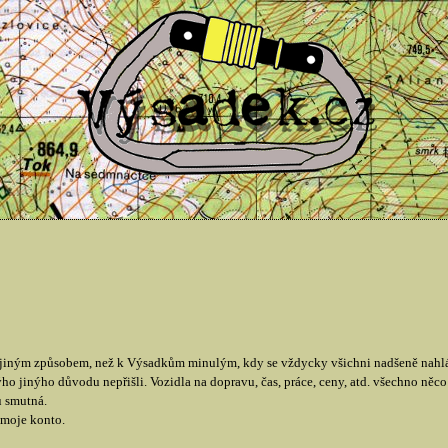
jiným způsobem, než k Výsadkům minulým, kdy se vždycky všichni nadšeně nahlás
ho jinýho důvodu nepřišli. Vozidla na dopravu, čas, práce, ceny, atd. všechno něco s
u smutná.
 moje konto.