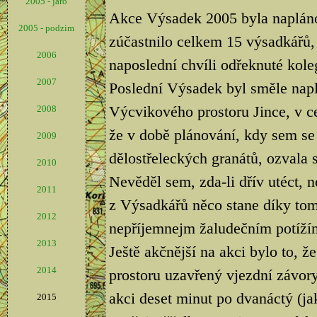
2005 - jaro
Akce Výsadek 2005 byla naplán
2005 - podzim
zúčastnilo celkem 15 výsadkářů, 
2006
naposlední chvíli odřeknuté kole
2007
Poslední Výsadek byl směle nap
Výcvikového prostoru Jince, v ce
2008
že v době plánování, kdy sem se
2009
dělostřeleckých granátů, ozvala s
2010
Nevěděl sem, zda-li dřív utéct, 
2011
z Výsadkářů něco stane díky tom
2012
nepříjemnejm žaludečním potíží
2013
Ještě akčnější na akci bylo to, 
2014
prostoru uzavřený vjezdní závory
akci deset minut po dvanáctý (jak
2015