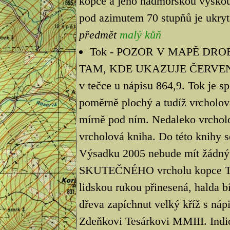
kopce a jeho nadmořskou výškou.
pod azimutem 70 stupňů je ukryt
předmět
malý kůň
Tok - POZOR V MAPĚ DRO
TAM, KDE UKAZUJE ČERVEN
v tečce u nápisu 864,9. Tok je s
poměrně plochý a tudíž vrcholová
mírně pod ním. Nedaleko vrcholo
vrcholová kniha. Do této knihy s
Výsadku 2005 nebude mít žádný v
SKUTEČNÉHO vrcholu kopce TOK,
lidskou rukou přinesená, halda bí
dřeva zapíchnut velký kříž s n
Zdeňkovi Tesárkovi MMIII. Indic