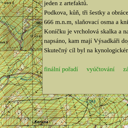
jeden z artefaktů.
Podkova, kůň, tři šestky a obrá
666 m.n.m, slaňovací osma a kni
Koníčku je vrcholová skalka a na
napsáno, kam mají Výsadkáři doj
Skutečný cíl byl na kynologickém
finální pořadí
vyúčtování
z