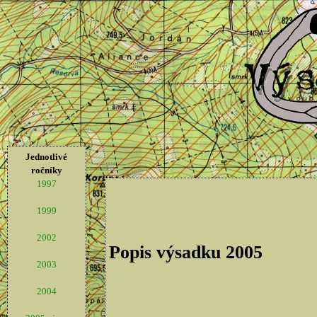
Jednotlivé
ročníky
1997
1999
2002
Popis výsadku 2005
2003
2004