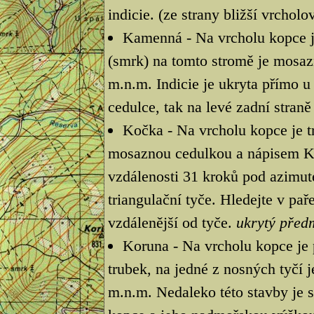
indicie. (ze strany bližší vrcho
Kamenná - Na vrcholu kopce je
(smrk) na tomto stromě je mosa
m.n.m. Indicie je ukryta přímo u
cedulce, tak na levé zadní stran
Kočka - Na vrcholu kopce je tr
mosaznou cedulkou a nápisem Ko
vzdálenosti 31 kroků pod azimut
triangulační tyče. Hledejte v pa
vzdálenější od tyče.
ukrytý před
Koruna - Na vrcholu kopce je 
trubek, na jedné z nosných tyčí 
m.n.m. Nedaleko této stavby je