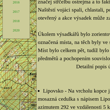
značej střčelbu ostrejma a to fak
2016
Naštěstí vojáci spali, chlastali,
2017
otevřený a akce výsadek může za
2018
2020
Úkolem výsadkářů bylo zorientova
označená místa, na těch byly ve
Míst bylo celkem pět, tudíž bylo
předmětů a pochopením souvislos
Detailní popis 
Lipovsko - Na vrcholu kopce j
mosazná cedulka s nápisem Lipo
azimutem 292 ve vzdálenosti 5 k