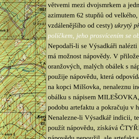
větvemi mezi dvojsmrkem a jedn
azimutem 62 stupňů od velkého, 
vzdálenějšího od cesty)
ukrytý 
políčkem, jeho prosvícením se obj
Nepodaří-li se Výsadkáři nalézti
má možnost nápovědy. V přilože
oranžových, malých obálek s n
použije nápovědu, která odpovídá
na kopci Milšovka, nenaleznu ind
obálku s nápisem MILEŠOVKA, t
podobu artefaktu a pokračuju v hl
Nenalezne-li Výsadkář indicii, te
použít nápovědu, získává ČTYŘI t
nápovědu nepoužil, ale artefakt 