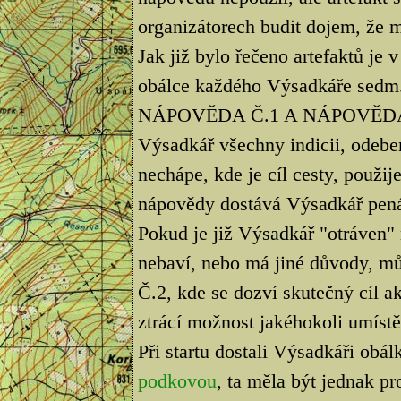
organizátorech budit dojem, že mí
Jak již bylo řečeno artefaktů je 
obálce každého Výsadkáře sedm
NÁPOVĚDA Č.1 A NÁPOVĚDA Č.2
Výsadkář všechny indicii, odeber
nechápe, kde je cíl cesty, použ
nápovědy dostává Výsadkář pen
Pokud je již Výsadkář "otráven"
nebaví, nebo má jiné důvody, 
Č.2, kde se dozví skutečný cíl 
ztrácí možnost jakéhokoli umístě
Při startu dostali Výsadkáři obá
podkovou
, ta měla být jednak pr