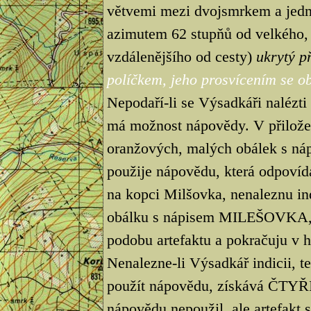
větvemi mezi dvojsmrkem a jedn
azimutem 62 stupňů od velkého, 
vzdálenějšího od cesty)
ukrytý 
políčkem, jeho prosvícením se obj
Nepodaří-li se Výsadkáři nalézti
má možnost nápovědy. V přilože
oranžových, malých obálek s n
použije nápovědu, která odpovídá
na kopci Milšovka, nenaleznu ind
obálku s nápisem MILEŠOVKA, t
podobu artefaktu a pokračuju v hl
Nenalezne-li Výsadkář indicii, te
použít nápovědu, získává ČTYŘI t
nápovědu nepoužil, ale artefakt 