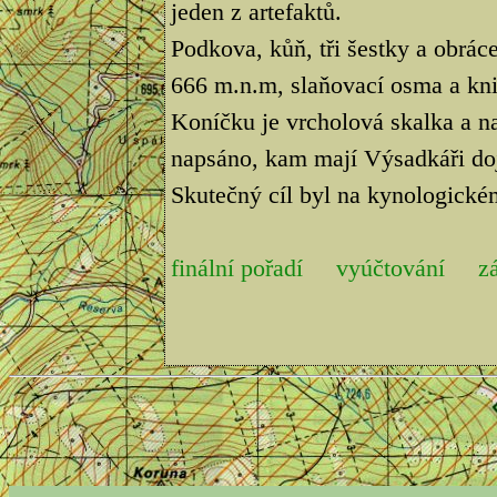
jeden z artefaktů.
Podkova, kůň, tři šestky a obrá
666 m.n.m, slaňovací osma a kni
Koníčku je vrcholová skalka a na
napsáno, kam mají Výsadkáři doj
Skutečný cíl byl na kynologickém
finální pořadí
vyúčtování
z