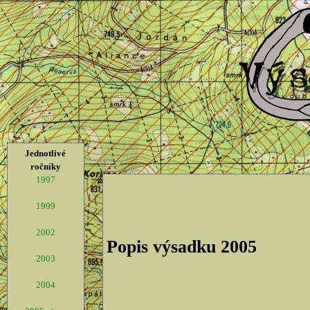
Jednotlivé
ročníky
1997
1999
2002
Popis výsadku 2005
2003
2004