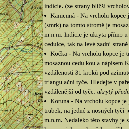
indicie. (ze strany bližší vrcho
Kamenná - Na vrcholu kopce je
(smrk) na tomto stromě je mosa
m.n.m. Indicie je ukryta přímo u
cedulce, tak na levé zadní stran
Kočka - Na vrcholu kopce je tr
mosaznou cedulkou a nápisem Ko
vzdálenosti 31 kroků pod azimut
triangulační tyče. Hledejte v pa
vzdálenější od tyče.
ukrytý před
Koruna - Na vrcholu kopce je 
trubek, na jedné z nosných tyčí 
m.n.m. Nedaleko této stavby je