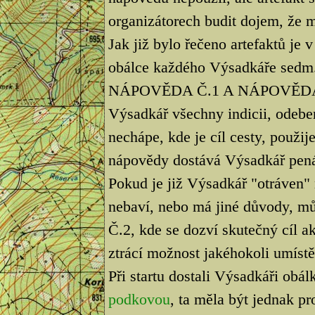
organizátorech budit dojem, že mí
Jak již bylo řečeno artefaktů je 
obálce každého Výsadkáře sedm
NÁPOVĚDA Č.1 A NÁPOVĚDA Č.2
Výsadkář všechny indicii, odeber
nechápe, kde je cíl cesty, použ
nápovědy dostává Výsadkář pen
Pokud je již Výsadkář "otráven"
nebaví, nebo má jiné důvody, 
Č.2, kde se dozví skutečný cíl 
ztrácí možnost jakéhokoli umístě
Při startu dostali Výsadkáři obá
podkovou
, ta měla být jednak pr