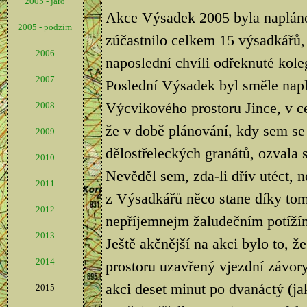
2005 - jaro
Akce Výsadek 2005 byla naplán
2005 - podzim
zúčastnilo celkem 15 výsadkářů, 
2006
naposlední chvíli odřeknuté kole
2007
Poslední Výsadek byl směle nap
Výcvikového prostoru Jince, v ce
2008
že v době plánování, kdy sem se
2009
dělostřeleckých granátů, ozvala s
2010
Nevěděl sem, zda-li dřív utéct, 
2011
z Výsadkářů něco stane díky tom
2012
nepříjemnejm žaludečním potíží
2013
Ještě akčnější na akci bylo to, 
2014
prostoru uzavřený vjezdní závory
akci deset minut po dvanáctý (jak
2015