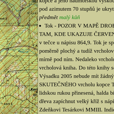
kopce a jeho nadmořskou výškou.
pod azimutem 70 stupňů je ukryt
předmět
malý kůň
Tok - POZOR V MAPĚ DRO
TAM, KDE UKAZUJE ČERVEN
v tečce u nápisu 864,9. Tok je s
poměrně plochý a tudíž vrcholová
mírně pod ním. Nedaleko vrcholo
vrcholová kniha. Do této knihy s
Výsadku 2005 nebude mít žádný v
SKUTEČNÉHO vrcholu kopce TOK,
lidskou rukou přinesená, halda bí
dřeva zapíchnut velký kříž s n
Zdeňkovi Tesárkovi MMIII. Indic