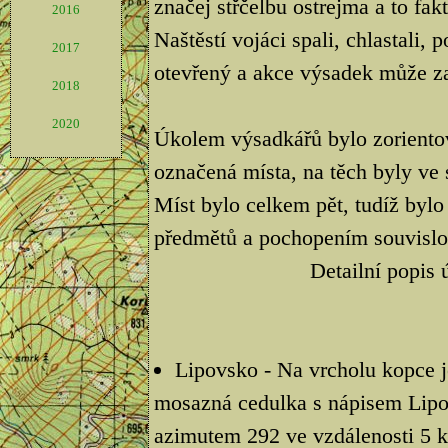
značej střčelbu ostrejma a to fak
2016
Naštěstí vojáci spali, chlastali,
2017
otevřený a akce výsadek může za
2018
2020
Úkolem výsadkářů bylo zorientova
označená místa, na těch byly ve
Míst bylo celkem pět, tudíž bylo
předmětů a pochopením souvislos
Detailní popis 
Lipovsko - Na vrcholu kopce j
mosazná cedulka s nápisem Lipo
azimutem 292 ve vzdálenosti 5 k