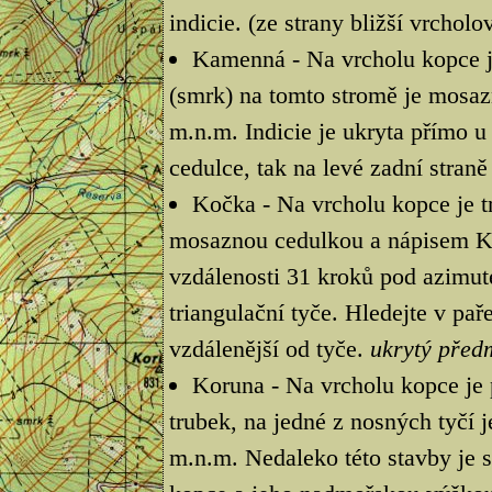
indicie. (ze strany bližší vrcho
Kamenná - Na vrcholu kopce je
(smrk) na tomto stromě je mosa
m.n.m. Indicie je ukryta přímo u
cedulce, tak na levé zadní stran
Kočka - Na vrcholu kopce je tr
mosaznou cedulkou a nápisem Ko
vzdálenosti 31 kroků pod azimut
triangulační tyče. Hledejte v pa
vzdálenější od tyče.
ukrytý před
Koruna - Na vrcholu kopce je 
trubek, na jedné z nosných tyčí 
m.n.m. Nedaleko této stavby je