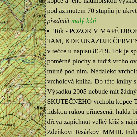
kopce a jeho nadmořskou výškou.
pod azimutem 70 stupňů je ukryt
předmět
malý kůň
Tok - POZOR V MAPĚ DRO
TAM, KDE UKAZUJE ČERVEN
v tečce u nápisu 864,9. Tok je s
poměrně plochý a tudíž vrcholová
mírně pod ním. Nedaleko vrcholo
vrcholová kniha. Do této knihy s
Výsadku 2005 nebude mít žádný v
SKUTEČNÉHO vrcholu kopce TOK,
lidskou rukou přinesená, halda bí
dřeva zapíchnut velký kříž s n
Zdeňkovi Tesárkovi MMIII. Indic