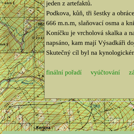
jeden z artefaktů.
Podkova, kůň, tři šestky a obrá
666 m.n.m, slaňovací osma a kni
Koníčku je vrcholová skalka a na
napsáno, kam mají Výsadkáři doj
Skutečný cíl byl na kynologickém
finální pořadí
vyúčtování
z