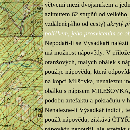
větvemi mezi dvojsmrkem a jedn
azimutem 62 stupňů od velkého, 
vzdálenějšího od cesty)
ukrytý 
políčkem, jeho prosvícením se obj
Nepodaří-li se Výsadkáři nalézti
má možnost nápovědy. V přilože
oranžových, malých obálek s n
použije nápovědu, která odpovídá
na kopci Milšovka, nenaleznu ind
obálku s nápisem MILEŠOVKA, t
podobu artefaktu a pokračuju v hl
Nenalezne-li Výsadkář indicii, te
použít nápovědu, získává ČTYŘI t
nápovědu nepoužil, ale artefakt 