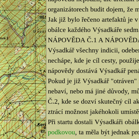
organizátorech budit dojem, že mí
Jak již bylo řečeno artefaktů je 
obálce každého Výsadkáře sedm
NÁPOVĚDA Č.1 A NÁPOVĚDA Č.2
Výsadkář všechny indicii, odeber
nechápe, kde je cíl cesty, použ
nápovědy dostává Výsadkář pen
Pokud je již Výsadkář "otráven"
nebaví, nebo má jiné důvody, 
Č.2, kde se dozví skutečný cíl 
ztrácí možnost jakéhokoli umístě
Při startu dostali Výsadkáři obá
podkovou
, ta měla být jednak pr