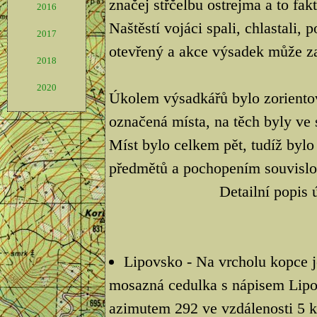
značej střčelbu ostrejma a to fak
2016
Naštěstí vojáci spali, chlastali,
2017
otevřený a akce výsadek může za
2018
2020
Úkolem výsadkářů bylo zorientova
označená místa, na těch byly ve
Míst bylo celkem pět, tudíž bylo
předmětů a pochopením souvislos
Detailní popis 
Lipovsko - Na vrcholu kopce j
mosazná cedulka s nápisem Lipo
azimutem 292 ve vzdálenosti 5 k