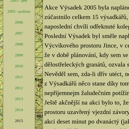
2005 - jaro
Akce Výsadek 2005 byla naplán
2005 - podzim
zúčastnilo celkem 15 výsadkářů, 
2006
naposlední chvíli odřeknuté kole
2007
Poslední Výsadek byl směle nap
Výcvikového prostoru Jince, v ce
2008
že v době plánování, kdy sem se
2009
dělostřeleckých granátů, ozvala s
2010
Nevěděl sem, zda-li dřív utéct, 
2011
z Výsadkářů něco stane díky tom
2012
nepříjemnejm žaludečním potíží
2013
Ještě akčnější na akci bylo to, 
2014
prostoru uzavřený vjezdní závory
akci deset minut po dvanáctý (jak
2015