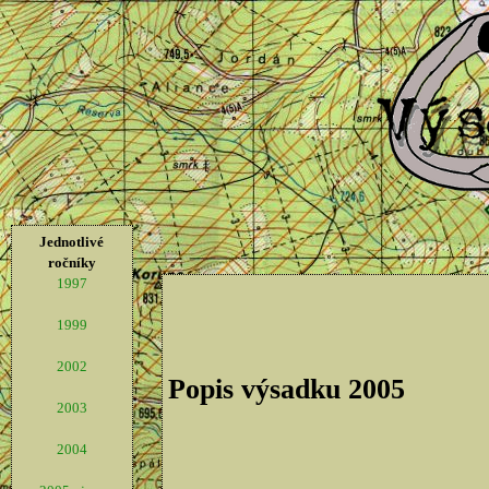
Jednotlivé
ročníky
1997
1999
2002
Popis výsadku 2005
2003
2004