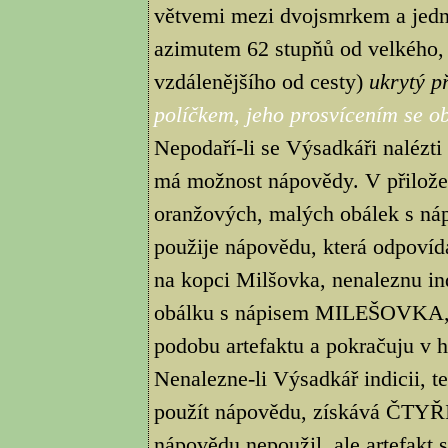
větvemi mezi dvojsmrkem a jedn
azimutem 62 stupňů od velkého, 
vzdálenějšího od cesty)
ukrytý 
políčkem, jeho prosvícením se obj
Nepodaří-li se Výsadkáři nalézti
má možnost nápovědy. V přilože
oranžových, malých obálek s n
použije nápovědu, která odpovídá
na kopci Milšovka, nenaleznu ind
obálku s nápisem MILEŠOVKA, t
podobu artefaktu a pokračuju v hl
Nenalezne-li Výsadkář indicii, te
použít nápovědu, získává ČTYŘI t
nápovědu nepoužil, ale artefakt 