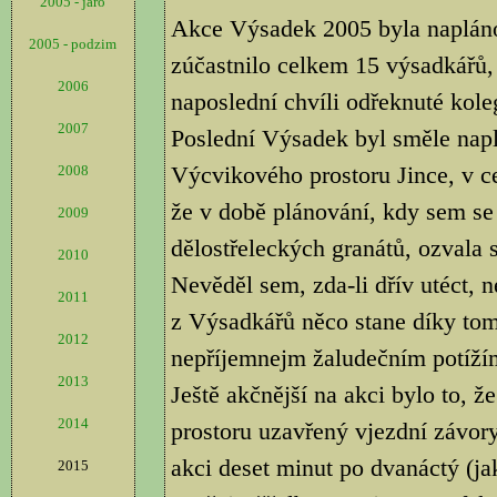
2005 - jaro
Akce Výsadek 2005 byla naplán
2005 - podzim
zúčastnilo celkem 15 výsadkářů, 
2006
naposlední chvíli odřeknuté kole
2007
Poslední Výsadek byl směle nap
Výcvikového prostoru Jince, v ce
2008
že v době plánování, kdy sem se
2009
dělostřeleckých granátů, ozvala s
2010
Nevěděl sem, zda-li dřív utéct, 
2011
z Výsadkářů něco stane díky tom
2012
nepříjemnejm žaludečním potíží
2013
Ještě akčnější na akci bylo to, 
2014
prostoru uzavřený vjezdní závory
akci deset minut po dvanáctý (jak
2015