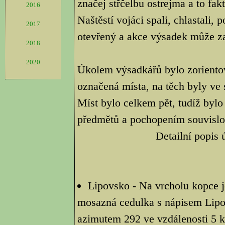
značej střčelbu ostrejma a to fak
2016
Naštěstí vojáci spali, chlastali,
2017
otevřený a akce výsadek může za
2018
2020
Úkolem výsadkářů bylo zorientova
označená místa, na těch byly ve
Míst bylo celkem pět, tudíž bylo
předmětů a pochopením souvislos
Detailní popis 
Lipovsko - Na vrcholu kopce j
mosazná cedulka s nápisem Lipo
azimutem 292 ve vzdálenosti 5 k