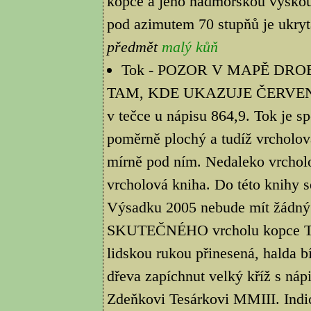
kopce a jeho nadmořskou výškou.
pod azimutem 70 stupňů je ukryt
předmět
malý kůň
Tok - POZOR V MAPĚ DRO
TAM, KDE UKAZUJE ČERVEN
v tečce u nápisu 864,9. Tok je s
poměrně plochý a tudíž vrcholová
mírně pod ním. Nedaleko vrcholo
vrcholová kniha. Do této knihy s
Výsadku 2005 nebude mít žádný v
SKUTEČNÉHO vrcholu kopce TOK,
lidskou rukou přinesená, halda bí
dřeva zapíchnut velký kříž s n
Zdeňkovi Tesárkovi MMIII. Indic