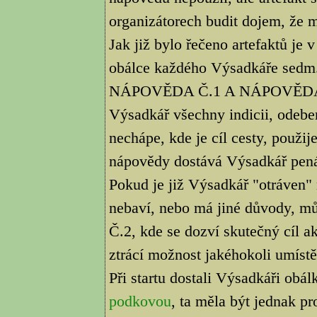
organizátorech budit dojem, že mí
Jak již bylo řečeno artefaktů je 
obálce každého Výsadkáře sedm
NÁPOVĚDA Č.1 A NÁPOVĚDA Č.2
Výsadkář všechny indicii, odeber
nechápe, kde je cíl cesty, použ
nápovědy dostává Výsadkář pen
Pokud je již Výsadkář "otráven"
nebaví, nebo má jiné důvody, 
Č.2, kde se dozví skutečný cíl 
ztrácí možnost jakéhokoli umístě
Při startu dostali Výsadkáři obá
podkovou
, ta měla být jednak pr