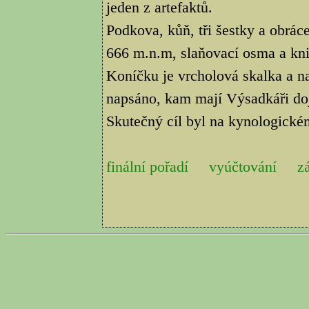
jeden z artefaktů.
Podkova, kůň, tři šestky a obrá
666 m.n.m, slaňovací osma a kni
Koníčku je vrcholová skalka a na
napsáno, kam mají Výsadkáři doj
Skutečný cíl byl na kynologickém
finální pořadí
vyúčtování
z