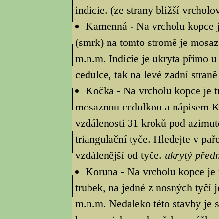
indicie. (ze strany bližší vrcho
Kamenná - Na vrcholu kopce je
(smrk) na tomto stromě je mosa
m.n.m. Indicie je ukryta přímo u
cedulce, tak na levé zadní stran
Kočka - Na vrcholu kopce je tr
mosaznou cedulkou a nápisem Ko
vzdálenosti 31 kroků pod azimut
triangulační tyče. Hledejte v pa
vzdálenější od tyče.
ukrytý před
Koruna - Na vrcholu kopce je 
trubek, na jedné z nosných tyčí 
m.n.m. Nedaleko této stavby je