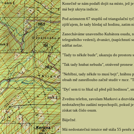
Konečně se nám podaří dojít na místo, jež j
má bejt ukryta indicie.
Pod azimutem 67 stupňů od triangulační tyč
zjišťujem, že tady hledaj už hodinu, zatim ni
Zanecháváme unaveného Kubátora osudu, na bu
telegrafního vedení), dvanáct, (napíchnutí s
udělat nelze.
"Tady to někde bude", ukazuju do prostoru 
"Tak tady hrabat nebudu", otráveně pronese 
"Neblbni, tady někde to musí bejt", hrábnu 
obsah mě zanedlouho začně studit v ruce. "Ta
"Dyť sem ti to řikal už před půl hodinou", s
Zvednu telefon, zavolam Markovi a dozvídam 
nedotaženýho zadání nepochopili, pokud je 
získat tak číslo osum.
Báječné.
Má nedostatečná intuice mě stála 55 peněz 