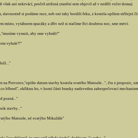
 však ani nekrvácí, pročeš utržená zranění sem objevil až v neděli večer doma).
slavnostně si podáme ruce, neb oni taky brodili řeku, z kostela opíšem stěžejní čí
em místo, vytáhnem spacáky a dřiv než si stačíme říct doubrou noc, sme mrtví.
n,"musíme vyrazit, aby sme vyhráli!"
cem vyhrát?!"
eží..."
na Potvorov,"opište datum stavby kostela svatého Matouše...", čtu z propozic, za
"...co blbneš", okřiknu ho, v horní části branky nadzvednu zabezpečovací mechanism
d pozná..."
ik stavby..."
svatýho Matouše, né svatýho Mikuláše"
lo,"ses zbláznil, to sme spíš někde jinde", dodávam, "a nebo..."