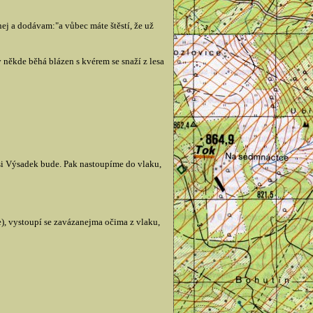
pnej a dodávam:"a vůbec máte štěstí, že už
y někde běhá blázen s kvérem se snaží z lesa
asi Výsadek bude. Pak nastoupíme do vlaku,
), vystoupí se zavázanejma očima z vlaku,