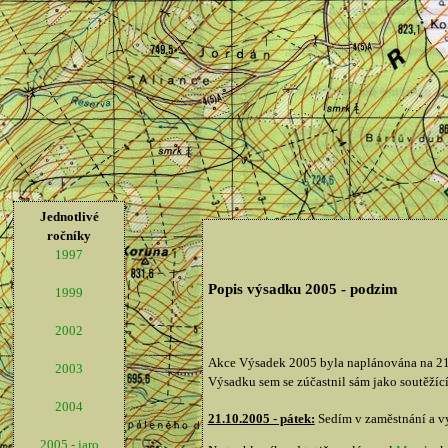
Jednotlivé
ročníky
1997
Popis výsadku 2005 - podzim
1999
2002
Akce Výsadek 2005 byla naplánována na 21-
2003
Výsadku sem se zúčastnil sám jako soutěžící
2004
21.10.2005 - pátek:
Sedím v zaměstnání a vy
2005 - jaro