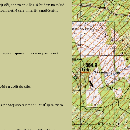
t oči, neb za chvilku už budem na místě.
u kompletně celej interiér zapůjčeného
u mapu ze spoustou červenej písmenek a
ědu a dojít do cíle.
z pozdějšího telefonátu zjišťujem, že to