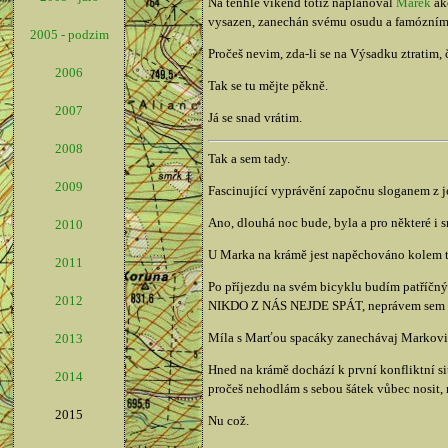
Na tenhle víkend totiž naplánoval
Marek
akc
vysazen, zanechán svému osudu a famóznímu 
2005 - podzim
Pročeš nevim, zda-li se na Výsadku ztratim, 
2006
Tak se tu mějte pěkně.
2007
Já se snad vrátim.
2008
Tak a sem tady.
2009
Fascinující vyprávění započnu sloganem z j
Ano, dlouhá noc bude, byla a pro některé i 
2010
U Marka na krámě jest napěchováno kolem tři
2011
Po příjezdu na svém bicyklu budím patříčn
2012
NIKDO Z NÁS NEJDE SPÁT, neprávem sem pod
Míla s Marťou spacáky zanechávaj Markovi na
2013
Hned na krámě dochází k první konfliktní sit
2014
pročeš nehodlám s sebou šátek vůbec nosit, 
2015
Nu což.