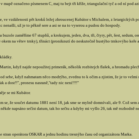
e v mapě označeno písmenem C, maj tu bejt tři kříže, triangulační tyč a od ní pod 
e, ve vzdálenosti pět kroků ležej zhroucenej Kubátor s Michalem, z letargických
c nenašli, už je to pěkně sere a asi se na to vyserou a pudou do hospody.
zole zaměříme 67 stupňů, a krokujem, jeden, dva, tři, čtyry, pět, šest, sedum, osu
e okem na větev trnky), třináct (proniknutí do neskutečně hustýho trnkovýho keře a 
skládky.
Martin, když najde nepoužitej primerák, několik rozbitejch flašek, a hromadu plec
pod sebe, když nahmatam něco modrýho, zvednu to k očim a zjistim, že je to velmi n
k a dost!!", pronesu nasraně,"tady nic neni!!!!"
měje se mi Kubátor.
se, že součet datumu 1881 není 18, jak sme se mylně domnívali, ale 9. Což sem ani
někde napsáno sečíst datum, tak ho sečtu a kdyby mi vyšlo 26, tak mě rozhodně ne
ze stran operátora OSKAR a jednu hodinu tresnýho času od organizátora Marka.