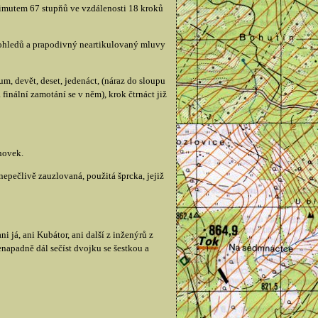
azimutem 67 stupňů ve vzdálenosti 18 kroků
 pohledů a prapodivný neartikulovaný mluvy
m, devět, deset, jedenáct, (náraz do sloupu
finální zamotání se v něm), krok čtrnáct již
hovek.
epečlivě zauzlovaná, použitá šprcka, jejiž
 já, ani Kubátor, ani další z inženýrů z
napadně dál sečíst dvojku se šestkou a