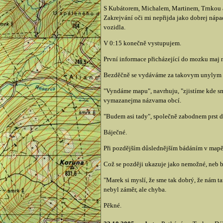
S Kubátorem, Michalem, Martinem, Trnkou a 
Zakrejvání oči mi nepřijda jako dobrej nápad
vozidla.
V 0:15 konečně vystupujem.
První informace přicházející do mozku maj n
Bezděčně se vydáváme za takovym unylym sv
"Vyndáme mapu", navrhuju, "zjistíme kde sm
vymazanejma názvama obcí.
"Budem asi tady", společně zabodnem prst do
Báječné.
Při pozdějším důslednějším bádáním v mapě zj
Což se později ukazuje jako nemožné, neb b
"Marek si myslí, že sme tak dobrý, že nám ta
nebyl záměr, ale chyba.
Pěkné.