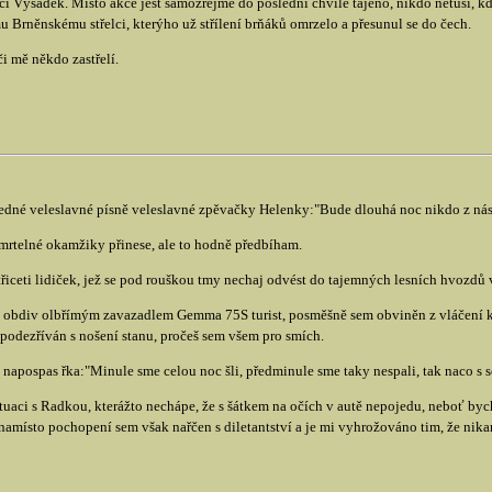
i Výsadek. Místo akce jest samozřejmě do poslední chvíle tajeno, nikdo netuší, 
Brněnskému střelci, kterýho už střílení brňáků omrzelo a přesunul se do čech.
či mě někdo zastřelí.
edné veleslavné písně veleslavné zpěvačky Helenky:"Bude dlouhá noc nikdo z nás n
smrtelné okamžiky přinese, ale to hodně předbíham.
ceti lidiček, jež se pod rouškou tmy nechaj odvést do tajemných lesních hvozdů v 
ý obdiv olbřímým zavazadlem Gemma 75S turist, posměšně sem obviněn z vláčení k
ezříván s nošení stanu, pročeš sem všem pro smích.
pospas řka:"Minule sme celou noc šli, předminule sme taky nespali, tak naco s se
uaci s Radkou, kterážto nechápe, že s šátkem na očích v autě nepojedu, neboť bych 
namísto pochopení sem však nařčen s diletantství a je mi vyhrožováno tim, že nik