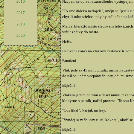
Nacpem se do aut a zanedlouho vystupujem p
2016
"To sme daleko nedojeli", směju se,"jestli si
2017
chytili toho střelce, tady by měl pěknou žeň
2018
Marťa, kterážto místo sledování televizních 
vrátit zpátky do města.
2020
HeHe.
Putování končí na vlakový zastávce Kladno-
Famózní.
Vlak jede za 45 minut, tudíž máme na zastáv
do uší sou nám vecpány špunty, oči musíme
Báječné.
Vlakem jedem hodinu a deset minut, z čehož
klopýtne o patník, načeš pronese:"To sou Kr
"Cos řikal", řvu jak na lesy.
"Vyndej si ty špunty z uší, kokote", oboří s
Báječné.