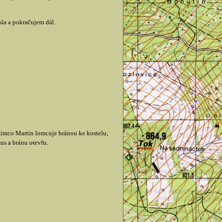
sla a pokračujem dál.
timco Martin lomcuje bránou ke kostelu,
us a bránu otevřu.