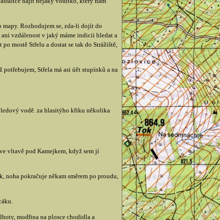
sfaltce najít nějaký vodítko, který nám
o mapy. Rozhodujem se, zda-li dojít do
 ani vzdálenost v jaký máme indicii hledat a
o mostě Střelu a dostat se tak do Strážiště,
potřebujem, Střela má asi úět stupínků a na
 ledový vodě. za hlasitýho křiku několika
 ve vltavě pod Kamejkem, když sem jí
yk, noha pokračuje někam směrem po proudu,
cáku.
lhoty, modřina na plosce chodidla a