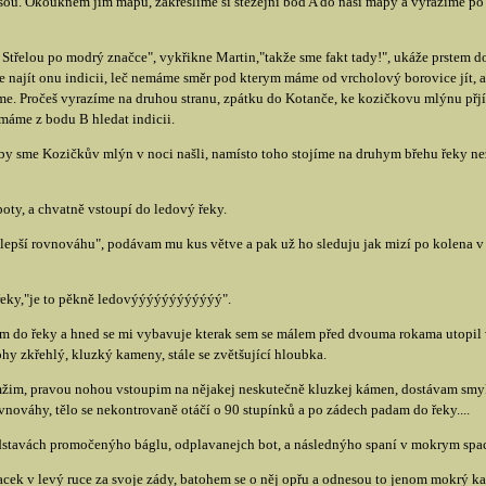
u. Okouknem jim mapu, zakreslíme si stěžejní bod A do naší mapy a vyrážíme po a
d Střelou po modrý značce", vykřikne Martin,"takže sme fakt tady!", ukáže prstem d
se najít onu indicii, leč nemáme směr pod kterym máme od vrcholový borovice jít, a
. Pročeš vyrazíme na druhou stranu, zpátku do Kotanče, ke kozičkovu mlýnu přjít p
máme z bodu B hledat indicii.
y sme Kozičkův mlýn v noci našli, namísto toho stojíme na druhym břehu řeky než 
boty, a chvatně vstoupí do ledový řeky.
a lepší rovnováhu", podávam mu kus větve a pak už ho sleduju jak mizí po kolena v
řeky,"je to pěkně ledovýýýýýýýýýýýý".
im do řeky a hned se mi vybavuje kterak sem se málem před dvouma rokama utopil
hy zkřehlý, kluzký kameny, stále se zvětšující hloubka.
amžim, pravou nohou vstoupim na nějakej neskutečně kluzkej kámen, dostávam sm
nováhy, tělo se nekontrovaně otáčí o 90 stupínků a po zádech padam do řeky....
ředstavách promočenýho báglu, odplavanejch bot, a následnýho spaní v mokrym spa
lacek v levý ruce za svoje zády, batohem se o něj opřu a odnesou to jenom mokrý ka