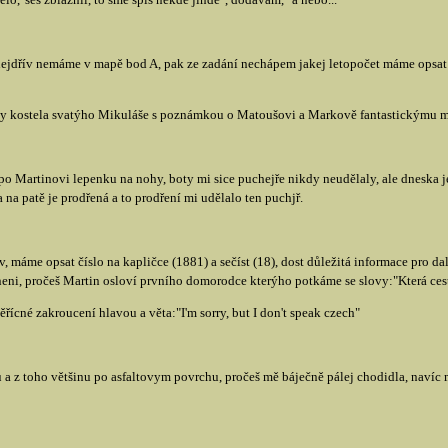
 nejdřív nemáme v mapě bod A, pak ze zadání nechápem jakej letopočet máme opsat z
avby kostela svatýho Mikuláše s poznámkou o Matoušovi a Markově fantastickýmu
 po Martinovi lepenku na nohy, boty mi sice puchejře nikdy neudělaly, ale dneska 
 na patě je prodřená a to prodření mi udělalo ten puchjř.
ov, máme opsat číslo na kapličce (1881) a sečíst (18), dost důležitá informace pro d
eni, pročeš Martin osloví prvního domorodce kterýho potkáme se slovy:"Která ces
ícné zakroucení hlavou a věta:"I'm sorry, but I don't speak czech"
a z toho většinu po asfaltovym povrchu, pročeš mě báječně pálej chodidla, navíc mi