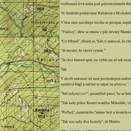
rozříznutá levá noha pod palcem (zmrzlá tkáň
Ve Strážišti potkáváme Kubátora s Michalem, 
V šest ráno navrhuju trochu se prospat, najd
"Vstávej", třese se mnou v půl devátý Marti
"Co blbneš", děsim se,"kdo ti nakecal, že ch
"Já myslel, že chceš vyhrát."
"Já chci hlavně spát, na výhře mi až tak nezál
Tak.
V devět nakonec už zase pochodujem směrem 
sundavá bágl a začíná se sápat na pletivo, 
"Seš inžynýr co?", posměšně praví,"to se hne
"Tak tady píšou Kostel svatého Mikuláše, vzn
"Počkej", zarazim ho,"máme bejt u kostela 
"Tak sou tady dva kostely", dí Martin.
"Dva kostely v jedný vesnici", ťukam si na če