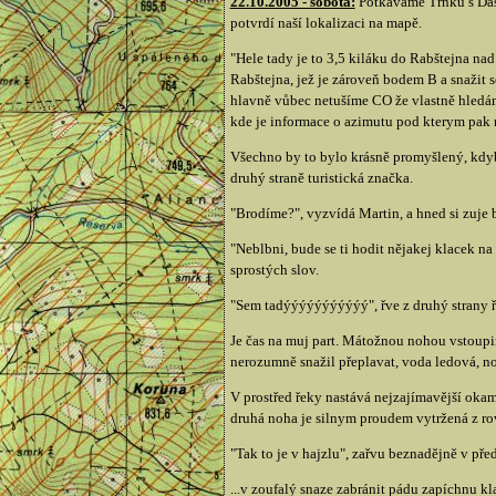
22.10.2005 - sobota:
Potkáváme Trnku s Dášo
potvrdí naší lokalizaci na mapě.
"Hele tady je to 3,5 kiláku do Rabštejna na
Rabštejna, jež je zároveň bodem B a snažit 
hlavně vůbec netušíme CO že vlastně hledáme
kde je informace o azimutu pod kterym pak 
Všechno by to bylo krásně promyšlený, kdyb
druhý straně turistická značka.
"Brodíme?", vyzvídá Martin, a hned si zuje 
"Neblbni, bude se ti hodit nějakej klacek n
sprostých slov.
"Sem tadýýýýýýýýýýý", řve z druhý strany 
Je čas na muj part. Mátožnou nohou vstoup
nerozumně snažil přeplavat, voda ledová, no
V prostřed řeky nastává nejzajímavější ok
druhá noha je silnym proudem vytržená z rov
"Tak to je v hajzlu", zařvu beznadějně v p
...v zoufalý snaze zabránit pádu zapíchnu k