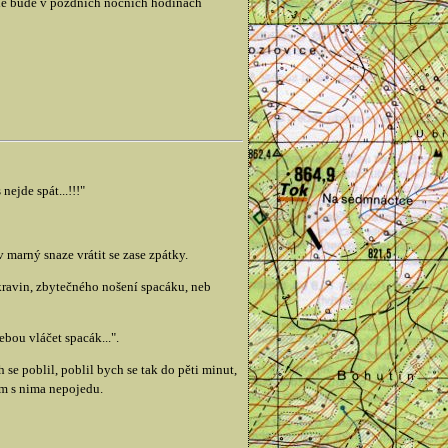
kde bude v pozdních nočních hodinách
ejde spát...!!!"
marný snaze vrátit se zase zpátky.
ravin, zbytečného nošení spacáku, neb
bou vláčet spacák...".
se poblil, poblil bych se tak do pěti minut,
am s nima nepojedu.