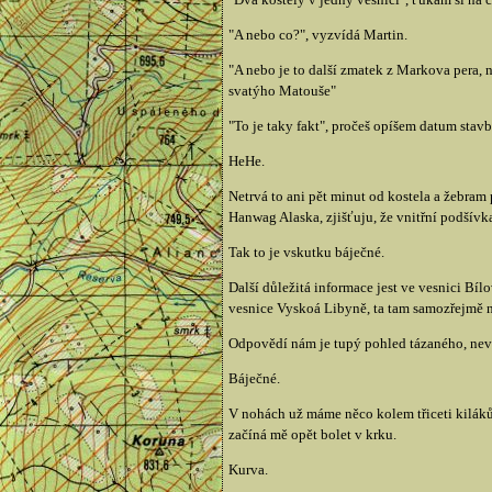
"A nebo co?", vyzvídá Martin.
"A nebo je to další zmatek z Markova pera,
svatýho Matouše"
"To je taky fakt", pročeš opíšem datum st
HeHe.
Netrvá to ani pět minut od kostela a žebram
Hanwag Alaska, zjišťuju, že vnitřní podšívka
Tak to je vskutku báječné.
Další důležitá informace jest ve vesnici Bíl
vesnice Vyskoá Libyně, ta tam samozřejmě n
Odpovědí nám je tupý pohled tázaného, nevěř
Báječné.
V nohách už máme něco kolem třiceti kiláků 
začíná mě opět bolet v krku.
Kurva.