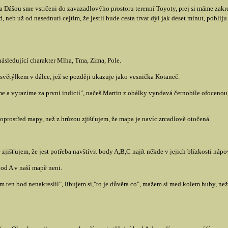
Dášou sme vstrčeni do zavazadlovýho prostoru terenní Toyoty, prej si máme zakrej
, neb už od nasednutí cejtim, že jestli bude cesta trvat dýl jak deset minut, poblij
ásledující charakter Mlha, Tma, Zima, Pole.
ětýlkem v dálce, jež se později ukazuje jako vesnička Kotaneč.
e a vyrazíme za první indicií", načeš Martin z obálky vyndavá černobíle ofoceno
prostřed mapy, než z hrůzou zjišťujem, že mapa je navíc zrcadlově otočená.
išťujem, že jest potřeba navštívit body A,B,C najít někde v jejich blízkosti nápov
od A v naší mapě neni.
m ten bod nenakreslil", libujem si,"to je důvěra co", mažem si med kolem huby, než 