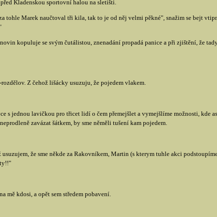
řed Kladenskou sportovní halou na sletišti.
 za tohle Marek naučtoval tři kila, tak to je od něj velmi pěkné", snažim se bejt vti
"
novin kopuluje se svým čutálistou, znenadání propadá panice a při zjištění, že tad
rozdělov. Z čehož lišácky usuzuju, že pojedem vlakem.
ce s jednou lavičkou pro třicet lidí o čem přemejšlet a vymejšlíme možnosti, kde 
 neprodleně zavázat šátkem, by sme něměli tušení kam pojedem.
 usuzujem, že sme někde za Rakovníkem, Martin (s kterym tuhle akci podstoupíme
ty!!"
e na mě kdosi, a opět sem středem pobavení.