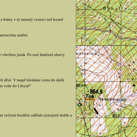
 brány v tý minulý vesnici teď kostel
 matoucímu umění.
je všechno jinak. Po zutí famózní obuvy
alší dění. V mapě hledáme cestu do další
ta vede do Libyně"
 večerní brodění udělalo jistojistě dobře a