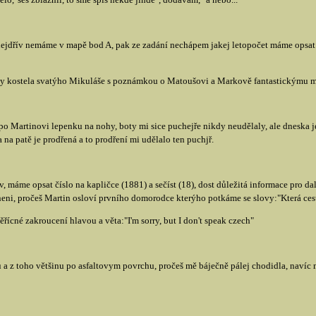
 nejdřív nemáme v mapě bod A, pak ze zadání nechápem jakej letopočet máme opsat z
avby kostela svatýho Mikuláše s poznámkou o Matoušovi a Markově fantastickýmu
 po Martinovi lepenku na nohy, boty mi sice puchejře nikdy neudělaly, ale dneska 
 na patě je prodřená a to prodření mi udělalo ten puchjř.
ov, máme opsat číslo na kapličce (1881) a sečíst (18), dost důležitá informace pro d
eni, pročeš Martin osloví prvního domorodce kterýho potkáme se slovy:"Která ces
ícné zakroucení hlavou a věta:"I'm sorry, but I don't speak czech"
a z toho většinu po asfaltovym povrchu, pročeš mě báječně pálej chodidla, navíc mi