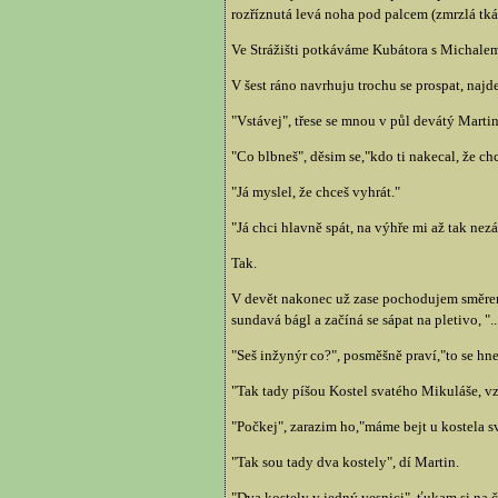
rozříznutá levá noha pod palcem (zmrzlá tkáň
Ve Strážišti potkáváme Kubátora s Michalem, 
V šest ráno navrhuju trochu se prospat, najd
"Vstávej", třese se mnou v půl devátý Marti
"Co blbneš", děsim se,"kdo ti nakecal, že ch
"Já myslel, že chceš vyhrát."
"Já chci hlavně spát, na výhře mi až tak nezál
Tak.
V devět nakonec už zase pochodujem směrem 
sundavá bágl a začíná se sápat na pletivo, 
"Seš inžynýr co?", posměšně praví,"to se hne
"Tak tady píšou Kostel svatého Mikuláše, vzn
"Počkej", zarazim ho,"máme bejt u kostela 
"Tak sou tady dva kostely", dí Martin.
"Dva kostely v jedný vesnici", ťukam si na če