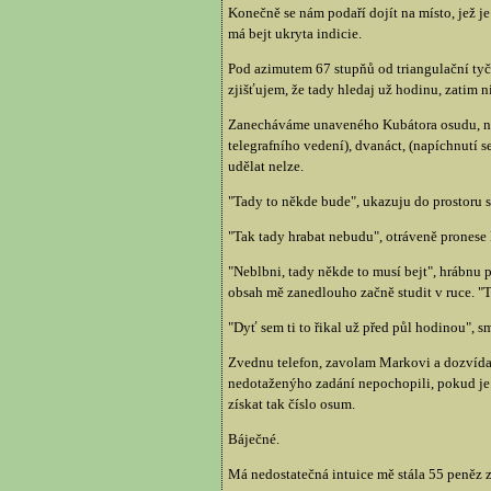
Konečně se nám podaří dojít na místo, jež j
má bejt ukryta indicie.
Pod azimutem 67 stupňů od triangulační tyč
zjišťujem, že tady hledaj už hodinu, zatim ni
Zanecháváme unaveného Kubátora osudu, na bu
telegrafního vedení), dvanáct, (napíchnutí s
udělat nelze.
"Tady to někde bude", ukazuju do prostoru 
"Tak tady hrabat nebudu", otráveně pronese 
"Neblbni, tady někde to musí bejt", hrábnu 
obsah mě zanedlouho začně studit v ruce. "Ta
"Dyť sem ti to řikal už před půl hodinou", s
Zvednu telefon, zavolam Markovi a dozvídam 
nedotaženýho zadání nepochopili, pokud je 
získat tak číslo osum.
Báječné.
Má nedostatečná intuice mě stála 55 peněz 