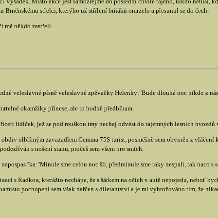
i Výsadek. Místo akce jest samozřejmě do poslední chvíle tajeno, nikdo netuší, 
Brněnskému střelci, kterýho už střílení brňáků omrzelo a přesunul se do čech.
či mě někdo zastřelí.
edné veleslavné písně veleslavné zpěvačky Helenky:"Bude dlouhá noc nikdo z nás n
smrtelné okamžiky přinese, ale to hodně předbíham.
ceti lidiček, jež se pod rouškou tmy nechaj odvést do tajemných lesních hvozdů v 
ý obdiv olbřímým zavazadlem Gemma 75S turist, posměšně sem obviněn z vláčení k
ezříván s nošení stanu, pročeš sem všem pro smích.
pospas řka:"Minule sme celou noc šli, předminule sme taky nespali, tak naco s se
uaci s Radkou, kterážto nechápe, že s šátkem na očích v autě nepojedu, neboť bych 
namísto pochopení sem však nařčen s diletantství a je mi vyhrožováno tim, že nik