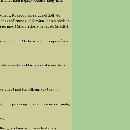
sfaltce najít nějaký vodítko, který nám
o mapy. Rozhodujem se, zda-li dojít do
 ani vzdálenost v jaký máme indicii hledat a
o mostě Střelu a dostat se tak do Strážiště,
potřebujem, Střela má asi úět stupínků a na
 ledový vodě. za hlasitýho křiku několika
 ve vltavě pod Kamejkem, když sem jí
yk, noha pokračuje někam směrem po proudu,
cáku.
lhoty, modřina na plosce chodidla a