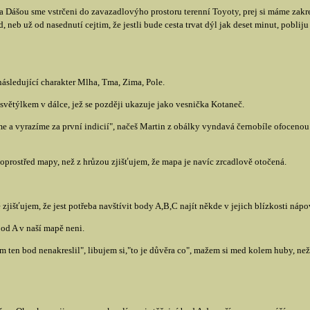
Dášou sme vstrčeni do zavazadlovýho prostoru terenní Toyoty, prej si máme zakrej
, neb už od nasednutí cejtim, že jestli bude cesta trvat dýl jak deset minut, poblij
ásledující charakter Mlha, Tma, Zima, Pole.
ětýlkem v dálce, jež se později ukazuje jako vesnička Kotaneč.
e a vyrazíme za první indicií", načeš Martin z obálky vyndavá černobíle ofoceno
prostřed mapy, než z hrůzou zjišťujem, že mapa je navíc zrcadlově otočená.
išťujem, že jest potřeba navštívit body A,B,C najít někde v jejich blízkosti nápov
od A v naší mapě neni.
m ten bod nenakreslil", libujem si,"to je důvěra co", mažem si med kolem huby, než 