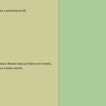
sla a pokračujem dál.
timco Martin lomcuje bránou ke kostelu,
us a bránu otevřu.