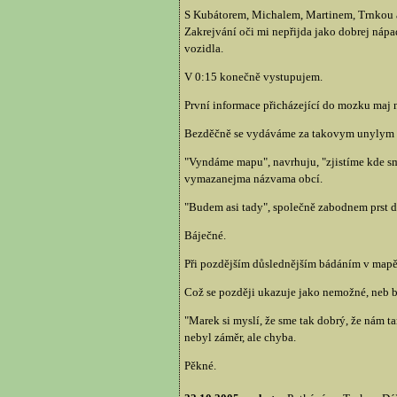
S Kubátorem, Michalem, Martinem, Trnkou a 
Zakrejvání oči mi nepřijda jako dobrej nápad
vozidla.
V 0:15 konečně vystupujem.
První informace přicházející do mozku maj n
Bezděčně se vydáváme za takovym unylym sv
"Vyndáme mapu", navrhuju, "zjistíme kde sm
vymazanejma názvama obcí.
"Budem asi tady", společně zabodnem prst do
Báječné.
Při pozdějším důslednějším bádáním v mapě zj
Což se později ukazuje jako nemožné, neb b
"Marek si myslí, že sme tak dobrý, že nám ta
nebyl záměr, ale chyba.
Pěkné.