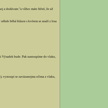
pnej a dodávam:"a vůbec máte štěstí, že už
y někde běhá blázen s kvérem se snaží z lesa
asi Výsadek bude. Pak nastoupíme do vlaku,
), vystoupí se zavázanejma očima z vlaku,