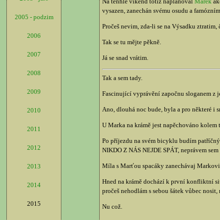
Na tenhle víkend totiž naplánoval
Marek
akc
vysazen, zanechán svému osudu a famóznímu 
2005 - podzim
Pročeš nevim, zda-li se na Výsadku ztratim, 
2006
Tak se tu mějte pěkně.
2007
Já se snad vrátim.
2008
Tak a sem tady.
2009
Fascinující vyprávění započnu sloganem z j
Ano, dlouhá noc bude, byla a pro některé i 
2010
U Marka na krámě jest napěchováno kolem tři
2011
Po příjezdu na svém bicyklu budím patříčn
2012
NIKDO Z NÁS NEJDE SPÁT, neprávem sem pod
Míla s Marťou spacáky zanechávaj Markovi na
2013
Hned na krámě dochází k první konfliktní sit
2014
pročeš nehodlám s sebou šátek vůbec nosit, 
2015
Nu což.