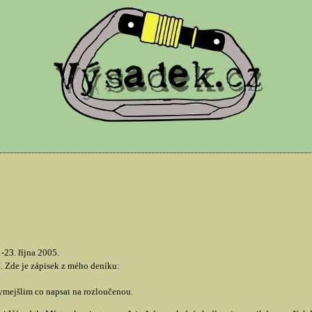
23. října 2005.
. Zde je zápisek z mého deníku:
mejšlim co napsat na rozloučenou.