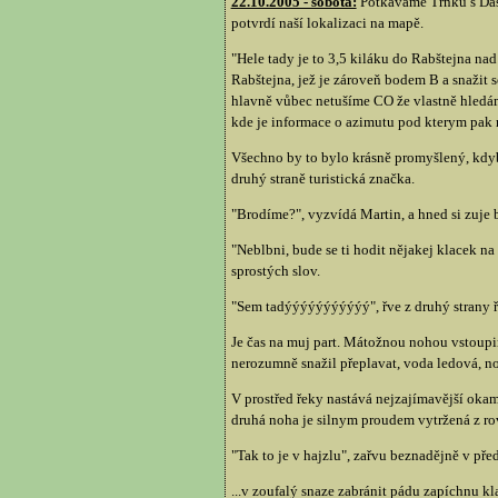
22.10.2005 - sobota:
Potkáváme Trnku s Dášo
potvrdí naší lokalizaci na mapě.
"Hele tady je to 3,5 kiláku do Rabštejna na
Rabštejna, jež je zároveň bodem B a snažit 
hlavně vůbec netušíme CO že vlastně hledáme
kde je informace o azimutu pod kterym pak 
Všechno by to bylo krásně promyšlený, kdyb
druhý straně turistická značka.
"Brodíme?", vyzvídá Martin, a hned si zuje 
"Neblbni, bude se ti hodit nějakej klacek n
sprostých slov.
"Sem tadýýýýýýýýýýý", řve z druhý strany 
Je čas na muj part. Mátožnou nohou vstoup
nerozumně snažil přeplavat, voda ledová, no
V prostřed řeky nastává nejzajímavější ok
druhá noha je silnym proudem vytržená z rov
"Tak to je v hajzlu", zařvu beznadějně v p
...v zoufalý snaze zabránit pádu zapíchnu k