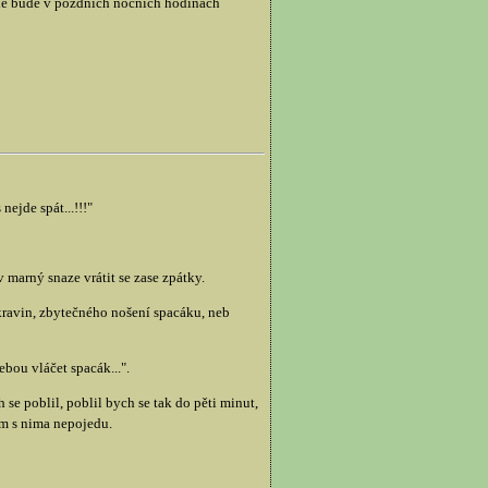
kde bude v pozdních nočních hodinách
ejde spát...!!!"
marný snaze vrátit se zase zpátky.
ravin, zbytečného nošení spacáku, neb
bou vláčet spacák...".
se poblil, poblil bych se tak do pěti minut,
am s nima nepojedu.