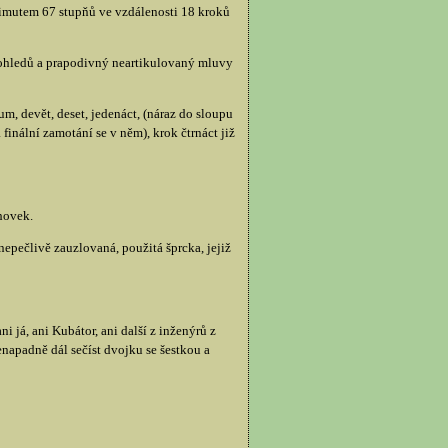
azimutem 67 stupňů ve vzdálenosti 18 kroků
 pohledů a prapodivný neartikulovaný mluvy
m, devět, deset, jedenáct, (náraz do sloupu
finální zamotání se v něm), krok čtrnáct již
hovek.
epečlivě zauzlovaná, použitá šprcka, jejiž
 já, ani Kubátor, ani další z inženýrů z
napadně dál sečíst dvojku se šestkou a