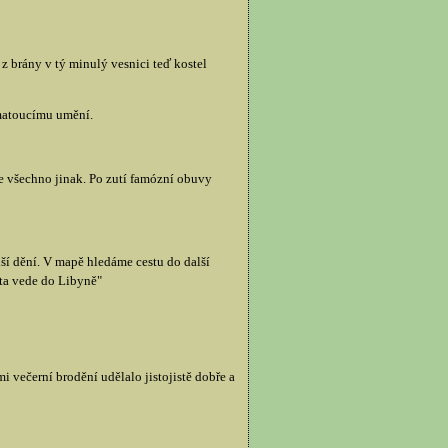
 brány v tý minulý vesnici teď kostel
 matoucímu umění.
je všechno jinak. Po zutí famózní obuvy
alší dění. V mapě hledáme cestu do další
ta vede do Libyně"
 večerní brodění udělalo jistojistě dobře a