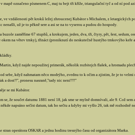
e v mapě označeno písmenem C, maj tu bejt tři kříže, triangulační tyč a od ní pod 
e, ve vzdálenosti pět kroků ležej zhroucenej Kubátor s Michalem, z letargických
c nenašli, už je to pěkně sere a asi se na to vyserou a pudou do hospody.
zole zaměříme 67 stupňů, a krokujem, jeden, dva, tři, čtyry, pět, šest, sedum, osu
e okem na větev trnky), třináct (proniknutí do neskutečně hustýho trnkovýho keře a 
skládky.
Martin, když najde nepoužitej primerák, několik rozbitejch flašek, a hromadu plec
pod sebe, když nahmatam něco modrýho, zvednu to k očim a zjistim, že je to velmi n
k a dost!!", pronesu nasraně,"tady nic neni!!!!"
měje se mi Kubátor.
se, že součet datumu 1881 není 18, jak sme se mylně domnívali, ale 9. Což sem ani
někde napsáno sečíst datum, tak ho sečtu a kdyby mi vyšlo 26, tak mě rozhodně ne
ze stran operátora OSKAR a jednu hodinu tresnýho času od organizátora Marka.