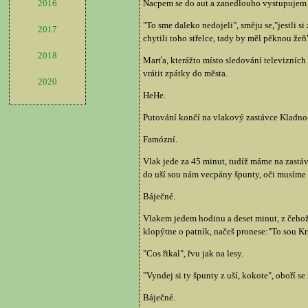
Nacpem se do aut a zanedlouho vystupujem p
2016
"To sme daleko nedojeli", směju se,"jestli si
2017
chytili toho střelce, tady by měl pěknou žeň
2018
Marťa, kterážto místo sledování televizních 
vrátit zpátky do města.
2020
HeHe.
Putování končí na vlakový zastávce Kladno-
Famózní.
Vlak jede za 45 minut, tudíž máme na zastáv
do uší sou nám vecpány špunty, oči musíme
Báječné.
Vlakem jedem hodinu a deset minut, z čehož
klopýtne o patník, načeš pronese:"To sou Kr
"Cos řikal", řvu jak na lesy.
"Vyndej si ty špunty z uší, kokote", oboří s
Báječné.