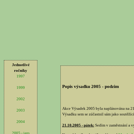
Jednotlivé
ročníky
1997
Popis výsadku 2005 - podzim
1999
2002
Akce Výsadek 2005 byla naplánována na 21-
2003
Výsadku sem se zúčastnil sám jako soutěžící
2004
21.10.2005 - pátek:
Sedím v zaměstnání a vy
2005 - jaro