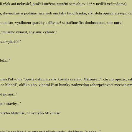
 však ani nekrvácí, pročeš utržená zranění sem objevil až v neděli večer doma).
slavnostně si podáme ruce, neb oni taky brodili řeku, z kostela opíšem stěžejní čí
em místo, vytáhnem spacáky a dřiv než si stačíme říct doubrou noc, sme mrtví.
n,"musíme vyrazit, aby sme vyhráli!"
cem vyhrát?!"
eží..."
na Potvorov,"opište datum stavby kostela svatého Matouše...", čtu z propozic, za
"...co blbneš", okřiknu ho, v horní části branky nadzvednu zabezpečovací mechanism
d pozná..."
ik stavby..."
svatýho Matouše, né svatýho Mikuláše"
lo,"ses zbláznil, to sme spíš někde jinde", dodávam, "a nebo..."