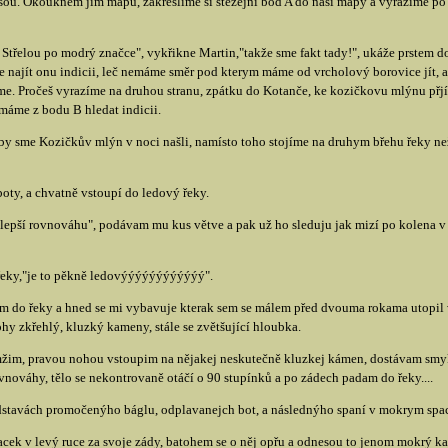
u. Okouknem jim mapu, zakreslíme si stěžejní bod A do naší mapy a vyrážíme po a
d Střelou po modrý značce", vykřikne Martin,"takže sme fakt tady!", ukáže prstem d
se najít onu indicii, leč nemáme směr pod kterym máme od vrcholový borovice jít, a
. Pročeš vyrazíme na druhou stranu, zpátku do Kotanče, ke kozičkovu mlýnu přjít p
máme z bodu B hledat indicii.
y sme Kozičkův mlýn v noci našli, namísto toho stojíme na druhym břehu řeky než 
boty, a chvatně vstoupí do ledový řeky.
a lepší rovnováhu", podávam mu kus větve a pak už ho sleduju jak mizí po kolena v
řeky,"je to pěkně ledovýýýýýýýýýýýý".
im do řeky a hned se mi vybavuje kterak sem se málem před dvouma rokama utopil
hy zkřehlý, kluzký kameny, stále se zvětšující hloubka.
amžim, pravou nohou vstoupim na nějakej neskutečně kluzkej kámen, dostávam sm
nováhy, tělo se nekontrovaně otáčí o 90 stupínků a po zádech padam do řeky....
ředstavách promočenýho báglu, odplavanejch bot, a následnýho spaní v mokrym spa
lacek v levý ruce za svoje zády, batohem se o něj opřu a odnesou to jenom mokrý ka