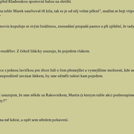
řed Kladenskou sportovní halou na sletišti.
 za tohle Marek naučtoval tři kila, tak to je od něj velmi pěkné", snažim se bejt vti
"
novin kopuluje se svým čutálistou, znenadání propadá panice a při zjištění, že tad
rozdělov. Z čehož lišácky usuzuju, že pojedem vlakem.
ce s jednou lavičkou pro třicet lidí o čem přemejšlet a vymejšlíme možnosti, kde 
 neprodleně zavázat šátkem, by sme něměli tušení kam pojedem.
 usuzujem, že sme někde za Rakovníkem, Martin (s kterym tuhle akci podstoupíme
ty!!"
e na mě kdosi, a opět sem středem pobavení.