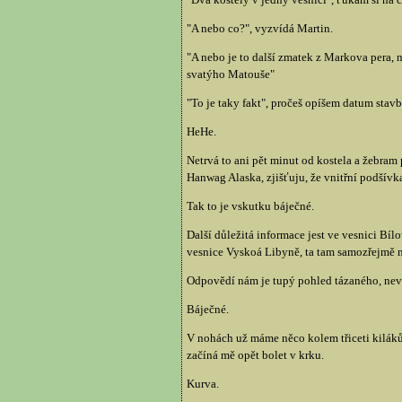
"A nebo co?", vyzvídá Martin.
"A nebo je to další zmatek z Markova pera,
svatýho Matouše"
"To je taky fakt", pročeš opíšem datum st
HeHe.
Netrvá to ani pět minut od kostela a žebram
Hanwag Alaska, zjišťuju, že vnitřní podšívka
Tak to je vskutku báječné.
Další důležitá informace jest ve vesnici Bíl
vesnice Vyskoá Libyně, ta tam samozřejmě n
Odpovědí nám je tupý pohled tázaného, nevěř
Báječné.
V nohách už máme něco kolem třiceti kiláků 
začíná mě opět bolet v krku.
Kurva.