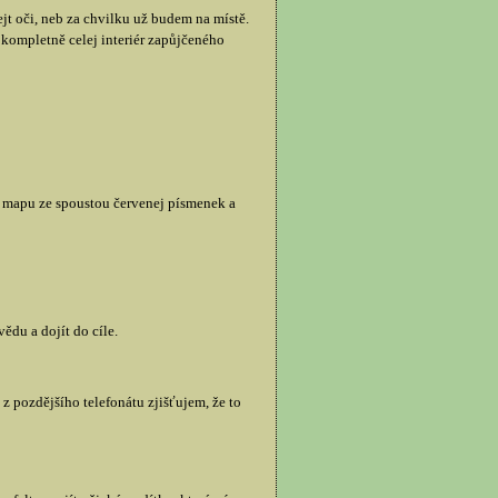
t oči, neb za chvilku už budem na místě.
u kompletně celej interiér zapůjčeného
u mapu ze spoustou červenej písmenek a
ědu a dojít do cíle.
z pozdějšího telefonátu zjišťujem, že to