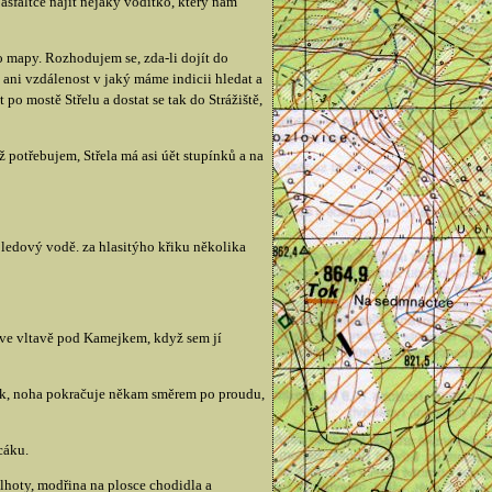
sfaltce najít nějaký vodítko, který nám
o mapy. Rozhodujem se, zda-li dojít do
 ani vzdálenost v jaký máme indicii hledat a
o mostě Střelu a dostat se tak do Strážiště,
potřebujem, Střela má asi úět stupínků a na
 ledový vodě. za hlasitýho křiku několika
 ve vltavě pod Kamejkem, když sem jí
yk, noha pokračuje někam směrem po proudu,
cáku.
lhoty, modřina na plosce chodidla a