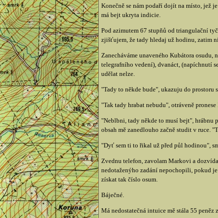
Konečně se nám podaří dojít na místo, jež j
má bejt ukryta indicie.
Pod azimutem 67 stupňů od triangulační tyč
zjišťujem, že tady hledaj už hodinu, zatim ni
Zanecháváme unaveného Kubátora osudu, na bu
telegrafního vedení), dvanáct, (napíchnutí s
udělat nelze.
"Tady to někde bude", ukazuju do prostoru 
"Tak tady hrabat nebudu", otráveně pronese 
"Neblbni, tady někde to musí bejt", hrábnu 
obsah mě zanedlouho začně studit v ruce. "Ta
"Dyť sem ti to řikal už před půl hodinou", s
Zvednu telefon, zavolam Markovi a dozvídam 
nedotaženýho zadání nepochopili, pokud je 
získat tak číslo osum.
Báječné.
Má nedostatečná intuice mě stála 55 peněz 