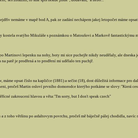
 nejdřív nemáme v mapě bod A, pak ze zadání nechápem jakej letopočet máme opsat z
avby kostela svatýho Mikuláše s poznámkou o Matoušovi a Markově fantastickýmu
 po Martinovi lepenku na nohy, boty mi sice puchejře nikdy neudělaly, ale dneska 
 na patě je prodřená a to prodření mi udělalo ten puchjř.
ov, máme opsat číslo na kapličce (1881) a sečíst (18), dost důležitá informace pro d
eni, pročeš Martin osloví prvního domorodce kterýho potkáme se slovy:"Která ces
ícné zakroucení hlavou a věta:"I'm sorry, but I don't speak czech"
a z toho většinu po asfaltovym povrchu, pročeš mě báječně pálej chodidla, navíc mi