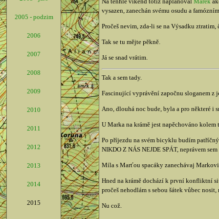
Na tenhle víkend totiž naplánoval
Marek
akc
vysazen, zanechán svému osudu a famóznímu 
2005 - podzim
Pročeš nevim, zda-li se na Výsadku ztratim, 
2006
Tak se tu mějte pěkně.
2007
Já se snad vrátim.
2008
Tak a sem tady.
2009
Fascinující vyprávění započnu sloganem z j
Ano, dlouhá noc bude, byla a pro některé i 
2010
U Marka na krámě jest napěchováno kolem tři
2011
Po příjezdu na svém bicyklu budím patříčn
2012
NIKDO Z NÁS NEJDE SPÁT, neprávem sem pod
Míla s Marťou spacáky zanechávaj Markovi na
2013
Hned na krámě dochází k první konfliktní sit
2014
pročeš nehodlám s sebou šátek vůbec nosit, 
2015
Nu což.