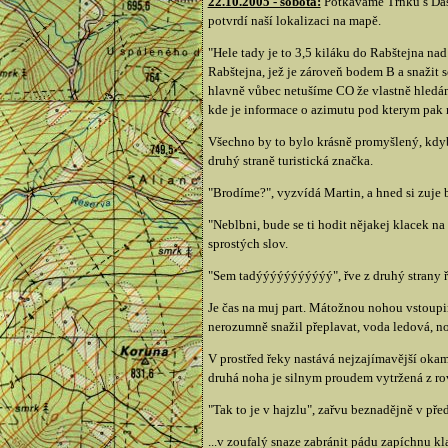
22.10.2005 - sobota:
Potkáváme Trnku s Dášo
potvrdí naší lokalizaci na mapě.
"Hele tady je to 3,5 kiláku do Rabštejna na
Rabštejna, jež je zároveň bodem B a snažit 
hlavně vůbec netušíme CO že vlastně hledáme
kde je informace o azimutu pod kterym pak 
Všechno by to bylo krásně promyšlený, kdyb
druhý straně turistická značka.
"Brodíme?", vyzvídá Martin, a hned si zuje 
"Neblbni, bude se ti hodit nějakej klacek n
sprostých slov.
"Sem tadýýýýýýýýýýý", řve z druhý strany 
Je čas na muj part. Mátožnou nohou vstoup
nerozumně snažil přeplavat, voda ledová, no
V prostřed řeky nastává nejzajímavější ok
druhá noha je silnym proudem vytržená z rov
"Tak to je v hajzlu", zařvu beznadějně v p
...v zoufalý snaze zabránit pádu zapíchnu k