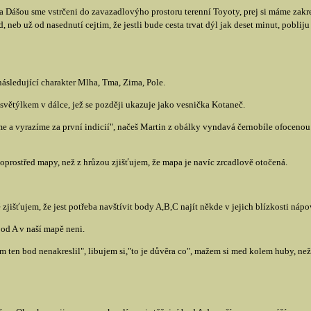
Dášou sme vstrčeni do zavazadlovýho prostoru terenní Toyoty, prej si máme zakrej
, neb už od nasednutí cejtim, že jestli bude cesta trvat dýl jak deset minut, poblij
ásledující charakter Mlha, Tma, Zima, Pole.
ětýlkem v dálce, jež se později ukazuje jako vesnička Kotaneč.
e a vyrazíme za první indicií", načeš Martin z obálky vyndavá černobíle ofoceno
prostřed mapy, než z hrůzou zjišťujem, že mapa je navíc zrcadlově otočená.
išťujem, že jest potřeba navštívit body A,B,C najít někde v jejich blízkosti nápov
od A v naší mapě neni.
m ten bod nenakreslil", libujem si,"to je důvěra co", mažem si med kolem huby, než 