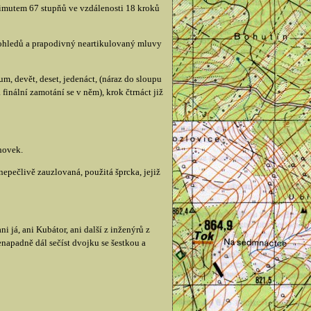
azimutem 67 stupňů ve vzdálenosti 18 kroků
 pohledů a prapodivný neartikulovaný mluvy
m, devět, deset, jedenáct, (náraz do sloupu
finální zamotání se v něm), krok čtrnáct již
hovek.
epečlivě zauzlovaná, použitá šprcka, jejiž
 já, ani Kubátor, ani další z inženýrů z
napadně dál sečíst dvojku se šestkou a