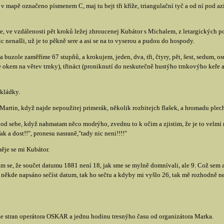
e v mapě označeno písmenem C, maj tu bejt tři kříže, triangulační tyč a od ní pod 
e, ve vzdálenosti pět kroků ležej zhroucenej Kubátor s Michalem, z letargických
c nenašli, už je to pěkně sere a asi se na to vyserou a pudou do hospody.
zole zaměříme 67 stupňů, a krokujem, jeden, dva, tři, čtyry, pět, šest, sedum, osu
e okem na větev trnky), třináct (proniknutí do neskutečně hustýho trnkovýho keře a 
skládky.
Martin, když najde nepoužitej primerák, několik rozbitejch flašek, a hromadu plec
pod sebe, když nahmatam něco modrýho, zvednu to k očim a zjistim, že je to velmi n
k a dost!!", pronesu nasraně,"tady nic neni!!!!"
měje se mi Kubátor.
se, že součet datumu 1881 není 18, jak sme se mylně domnívali, ale 9. Což sem ani
někde napsáno sečíst datum, tak ho sečtu a kdyby mi vyšlo 26, tak mě rozhodně ne
ze stran operátora OSKAR a jednu hodinu tresnýho času od organizátora Marka.