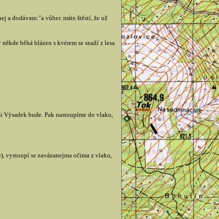
pnej a dodávam:"a vůbec máte štěstí, že už
y někde běhá blázen s kvérem se snaží z lesa
asi Výsadek bude. Pak nastoupíme do vlaku,
), vystoupí se zavázanejma očima z vlaku,