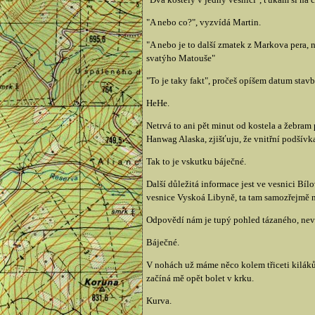
"A nebo co?", vyzvídá Martin.
"A nebo je to další zmatek z Markova pera,
svatýho Matouše"
"To je taky fakt", pročeš opíšem datum st
HeHe.
Netrvá to ani pět minut od kostela a žebram
Hanwag Alaska, zjišťuju, že vnitřní podšívka
Tak to je vskutku báječné.
Další důležitá informace jest ve vesnici Bíl
vesnice Vyskoá Libyně, ta tam samozřejmě n
Odpovědí nám je tupý pohled tázaného, nevěř
Báječné.
V nohách už máme něco kolem třiceti kiláků 
začíná mě opět bolet v krku.
Kurva.