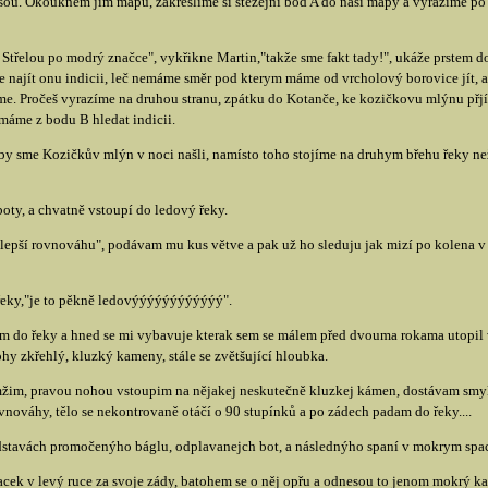
u. Okouknem jim mapu, zakreslíme si stěžejní bod A do naší mapy a vyrážíme po a
d Střelou po modrý značce", vykřikne Martin,"takže sme fakt tady!", ukáže prstem d
se najít onu indicii, leč nemáme směr pod kterym máme od vrcholový borovice jít, a
. Pročeš vyrazíme na druhou stranu, zpátku do Kotanče, ke kozičkovu mlýnu přjít p
máme z bodu B hledat indicii.
y sme Kozičkův mlýn v noci našli, namísto toho stojíme na druhym břehu řeky než 
boty, a chvatně vstoupí do ledový řeky.
a lepší rovnováhu", podávam mu kus větve a pak už ho sleduju jak mizí po kolena v
řeky,"je to pěkně ledovýýýýýýýýýýýý".
im do řeky a hned se mi vybavuje kterak sem se málem před dvouma rokama utopil
hy zkřehlý, kluzký kameny, stále se zvětšující hloubka.
amžim, pravou nohou vstoupim na nějakej neskutečně kluzkej kámen, dostávam sm
nováhy, tělo se nekontrovaně otáčí o 90 stupínků a po zádech padam do řeky....
ředstavách promočenýho báglu, odplavanejch bot, a následnýho spaní v mokrym spa
lacek v levý ruce za svoje zády, batohem se o něj opřu a odnesou to jenom mokrý ka