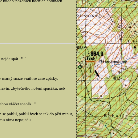
kde bude v pozdních nočních hodinách
ejde spát...!!!"
marný snaze vrátit se zase zpátky.
ravin, zbytečného nošení spacáku, neb
bou vláčet spacák...".
se poblil, poblil bych se tak do pěti minut,
am s nima nepojedu.