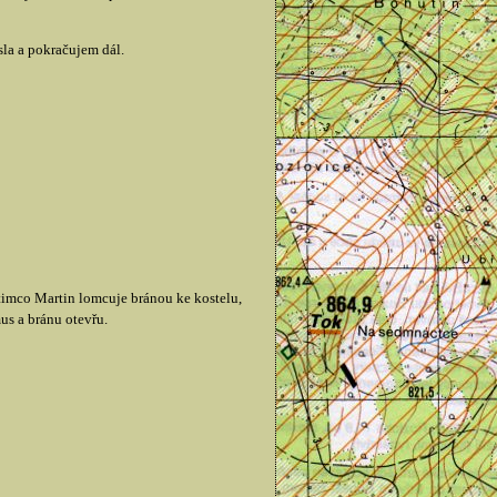
sla a pokračujem dál.
timco Martin lomcuje bránou ke kostelu,
us a bránu otevřu.