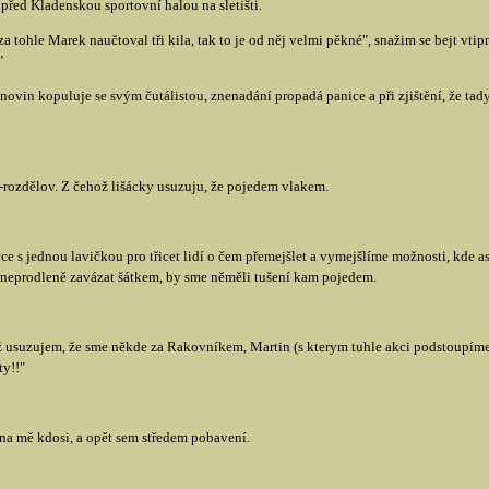
řed Kladenskou sportovní halou na sletišti.
 za tohle Marek naučtoval tři kila, tak to je od něj velmi pěkné", snažim se bejt vti
"
novin kopuluje se svým čutálistou, znenadání propadá panice a při zjištění, že tad
rozdělov. Z čehož lišácky usuzuju, že pojedem vlakem.
ce s jednou lavičkou pro třicet lidí o čem přemejšlet a vymejšlíme možnosti, kde 
 neprodleně zavázat šátkem, by sme něměli tušení kam pojedem.
 usuzujem, že sme někde za Rakovníkem, Martin (s kterym tuhle akci podstoupíme
ty!!"
e na mě kdosi, a opět sem středem pobavení.