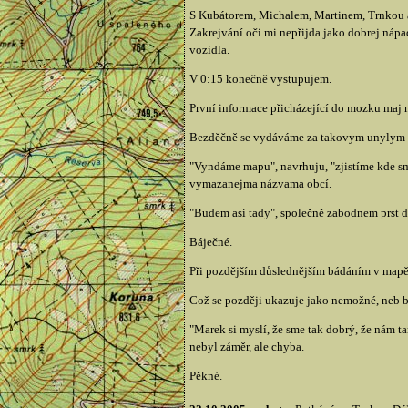
S Kubátorem, Michalem, Martinem, Trnkou a 
Zakrejvání oči mi nepřijda jako dobrej nápad
vozidla.
V 0:15 konečně vystupujem.
První informace přicházející do mozku maj n
Bezděčně se vydáváme za takovym unylym sv
"Vyndáme mapu", navrhuju, "zjistíme kde sm
vymazanejma názvama obcí.
"Budem asi tady", společně zabodnem prst do
Báječné.
Při pozdějším důslednějším bádáním v mapě zj
Což se později ukazuje jako nemožné, neb b
"Marek si myslí, že sme tak dobrý, že nám ta
nebyl záměr, ale chyba.
Pěkné.