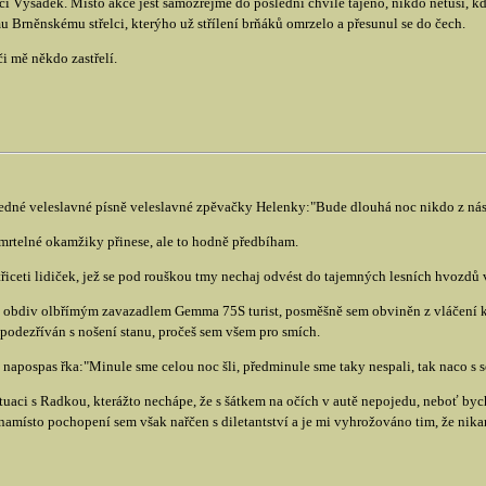
i Výsadek. Místo akce jest samozřejmě do poslední chvíle tajeno, nikdo netuší, 
Brněnskému střelci, kterýho už střílení brňáků omrzelo a přesunul se do čech.
či mě někdo zastřelí.
edné veleslavné písně veleslavné zpěvačky Helenky:"Bude dlouhá noc nikdo z nás n
smrtelné okamžiky přinese, ale to hodně předbíham.
ceti lidiček, jež se pod rouškou tmy nechaj odvést do tajemných lesních hvozdů v 
ý obdiv olbřímým zavazadlem Gemma 75S turist, posměšně sem obviněn z vláčení k
ezříván s nošení stanu, pročeš sem všem pro smích.
pospas řka:"Minule sme celou noc šli, předminule sme taky nespali, tak naco s se
uaci s Radkou, kterážto nechápe, že s šátkem na očích v autě nepojedu, neboť bych 
namísto pochopení sem však nařčen s diletantství a je mi vyhrožováno tim, že nik