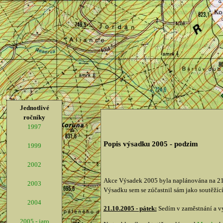
Jednotlivé
ročníky
1997
Popis výsadku 2005 - podzim
1999
2002
Akce Výsadek 2005 byla naplánována na 21-
2003
Výsadku sem se zúčastnil sám jako soutěžící
2004
21.10.2005 - pátek:
Sedím v zaměstnání a vy
2005 - jaro