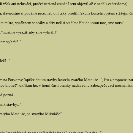
 však ani nekrvácí, pročeš utržená zranění sem objevil až v neděli večer doma).
slavnostně si podáme ruce, neb oni taky brodili řeku, z kostela opíšem stěžejní čí
em místo, vytáhnem spacáky a dřiv než si stačíme říct doubrou noc, sme mrtví.
n,"musíme vyrazit, aby sme vyhráli!"
cem vyhrát?!"
eží..."
na Potvorov,"opište datum stavby kostela svatého Matouše...", čtu z propozic, za
"...co blbneš", okřiknu ho, v horní části branky nadzvednu zabezpečovací mechanism
d pozná..."
ik stavby..."
svatýho Matouše, né svatýho Mikuláše"
lo,"ses zbláznil, to sme spíš někde jinde", dodávam, "a nebo..."