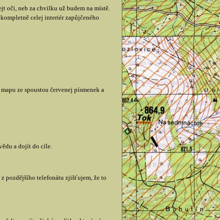
t oči, neb za chvilku už budem na místě.
u kompletně celej interiér zapůjčeného
u mapu ze spoustou červenej písmenek a
ědu a dojít do cíle.
z pozdějšího telefonátu zjišťujem, že to