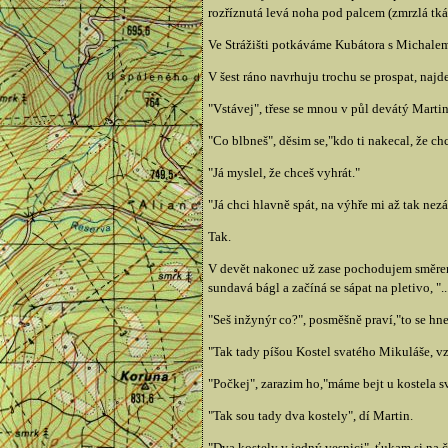
rozříznutá levá noha pod palcem (zmrzlá tkáň
Ve Strážišti potkáváme Kubátora s Michalem, 
V šest ráno navrhuju trochu se prospat, najd
"Vstávej", třese se mnou v půl devátý Marti
"Co blbneš", děsim se,"kdo ti nakecal, že ch
"Já myslel, že chceš vyhrát."
"Já chci hlavně spát, na výhře mi až tak nezál
Tak.
V devět nakonec už zase pochodujem směrem 
sundavá bágl a začíná se sápat na pletivo, 
"Seš inžynýr co?", posměšně praví,"to se hne
"Tak tady píšou Kostel svatého Mikuláše, vzn
"Počkej", zarazim ho,"máme bejt u kostela 
"Tak sou tady dva kostely", dí Martin.
"Dva kostely v jedný vesnici", ťukam si na če