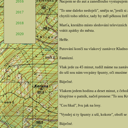
Nacpem se do aut a zanedlouho vystupujem p
2016
"To sme daleko nedojeli", směju se,"jestli si
2017
chytili toho střelce, tady by měl pěknou žeň
2018
Marťa, kterážto místo sledování televizních 
vrátit zpátky do města.
2020
HeHe.
Putování končí na vlakový zastávce Kladno-
Famózní.
Vlak jede za 45 minut, tudíž máme na zastáv
do uší sou nám vecpány špunty, oči musíme
Báječné.
Vlakem jedem hodinu a deset minut, z čehož
klopýtne o patník, načeš pronese:"To sou Kr
"Cos řikal", řvu jak na lesy.
"Vyndej si ty špunty z uší, kokote", oboří s
Báječné.