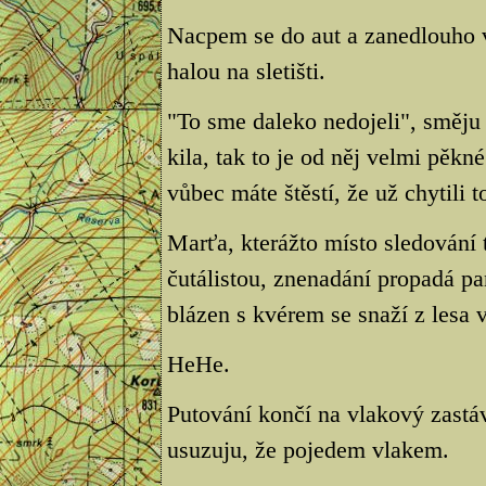
Nacpem se do aut a zanedlouho 
halou na sletišti.
"To sme daleko nedojeli", směju s
kila, tak to je od něj velmi pěkn
vůbec máte štěstí, že už chytili 
Marťa, kterážto místo sledování 
čutálistou, znenadání propadá pan
blázen s kvérem se snaží z lesa v
HeHe.
Putování končí na vlakový zastá
usuzuju, že pojedem vlakem.