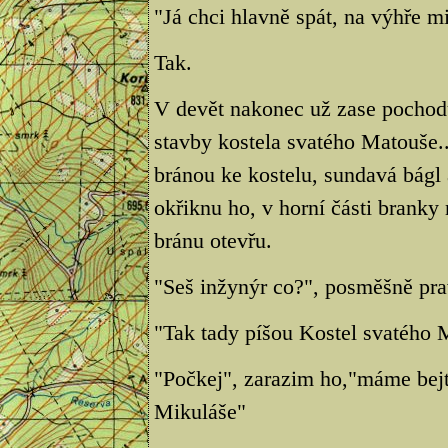
"Já chci hlavně spát, na výhře mi
Tak.
V devět nakonec už zase pochod
stavby kostela svatého Matouše..
bránou ke kostelu, sundavá bágl a
okřiknu ho, v horní části bran
bránu otevřu.
"Seš inžynýr co?", posměšně prav
"Tak tady píšou Kostel svatého M
"Počkej", zarazim ho,"máme bejt
Mikuláše"