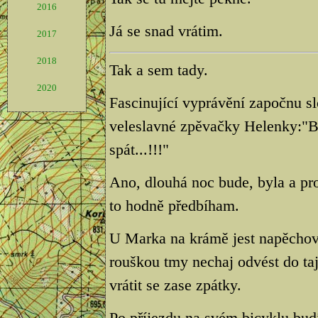
2016
Já se snad vrátim.
2017
2018
Tak a sem tady.
2020
Fascinující vyprávění započnu s
veleslavné zpěvačky Helenky:"B
spát...!!!"
Ano, dlouhá noc bude, byla a pro
to hodně předbíham.
U Marka na krámě jest napěchován
rouškou tmy nechaj odvést do t
vrátit se zase zpátky.
Po příjezdu na svém bicyklu bu