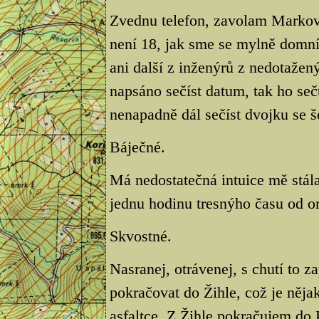
Zvednu telefon, zavolam Markov
není 18, jak sme se mylně domnív
ani další z inženýrů z nedotažen
napsáno sečíst datum, tak ho se
nenapadně dál sečíst dvojku se š
Báječné.
Má nedostatečná intuice mě stál
jednu hodinu tresnýho času od o
Skvostné.
Nasranej, otrávenej, s chutí to 
pokračovat do Žihle, což je něja
asfaltce. Z Žihle pokračujem do P