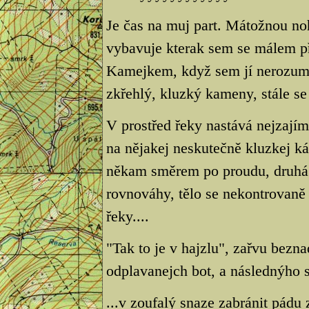
Je čas na muj part. Mátožnou no
vybavuje kterak sem se málem p
Kamejkem, když sem jí nerozumn
zkřehlý, kluzký kameny, stále se
V prostřed řeky nastává nejzaj
na nějakej neskutečně kluzkej 
někam směrem po proudu, druhá 
rovnováhy, tělo se nekontrovaně
řeky....
"Tak to je v hajzlu", zařvu bez
odplavanejch bot, a následnýho
...v zoufalý snaze zabránit pádu