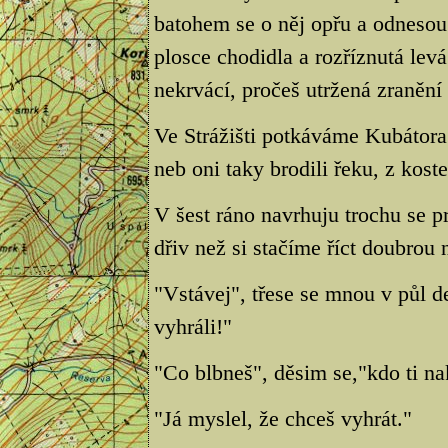
batohem se o něj opřu a odnesou
plosce chodidla a rozříznutá lev
nekrvácí, pročeš utržená zranění
Ve Strážišti potkáváme Kubátora
neb oni taky brodili řeku, z kost
V šest ráno navrhuju trochu se 
dřiv než si stačíme říct doubrou 
"Vstávej", třese se mnou v půl 
vyhráli!"
"Co blbneš", děsim se,"kdo ti na
"Já myslel, že chceš vyhrát."