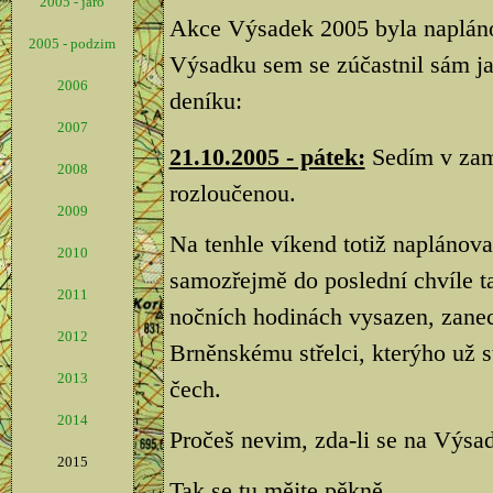
2005 - jaro
Akce Výsadek 2005 byla napláno
2005 - podzim
Výsadku sem se zúčastnil sám ja
2006
deníku:
2007
21.10.2005 - pátek:
Sedím v zamě
2008
rozloučenou.
2009
Na tenhle víkend totiž naplánov
2010
samozřejmě do poslední chvíle t
2011
nočních hodinách vysazen, zan
2012
Brněnskému střelci, kterýho už s
2013
čech.
2014
Pročeš nevim, zda-li se na Výsad
2015
Tak se tu mějte pěkně.