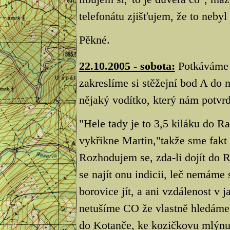
telefonátu zjišťujem, že to nebyl
Pěkné.
22.10.2005 - sobota:
Potkáváme 
zakreslíme si stěžejní bod A do 
nějaký vodítko, který nám potvrd
"Hele tady je to 3,5 kiláku do R
vykřikne Martin,"takže sme fakt
Rozhodujem se, zda-li dojít do R
se najít onu indicii, leč nemám
borovice jít, a ani vzdálenost v 
netušíme CO že vlastně hledáme.
do Kotanče, ke kozičkovu mlýnu p