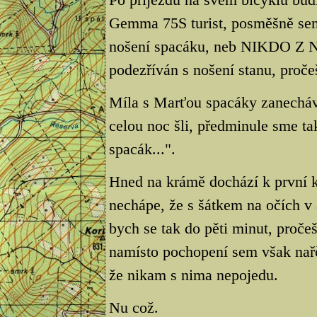
Gemma 75S turist, posměšně sem
nošení spacáku, neb NIKDO Z
podezříván s nošení stanu, proč
Míla s Marťou spacáky zanechá
celou noc šli, předminule sme ta
spacák...".
Hned na krámě dochází k první ko
nechápe, že s šátkem na očích v 
bych se tak do pěti minut, proče
namísto pochopení sem však nařče
že nikam s nima nepojedu.
Nu což.