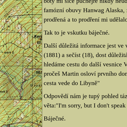
boty mi sice puchejře nikdy neudě
famózní obuvy Hanwag Alaska, zji
prodřená a to prodření mi udělalo
Tak to je vskutku báječné.
Další důležitá informace jest ve
(1881) a sečíst (18), dost důleži
hledáme cestu do další vesnice 
pročeš Martin osloví prvního do
cesta vede do Libyně"
Odpovědí nám je tupý pohled táz
věta:"I'm sorry, but I don't speak
Báječné.