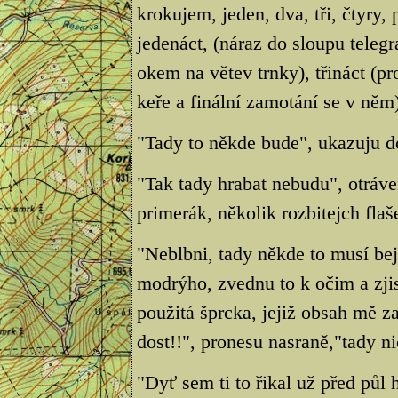
krokujem, jeden, dva, tři, čtyry, 
jedenáct, (náraz do sloupu telegr
okem na větev trnky), třináct (p
keře a finální zamotání se v něm),
"Tady to někde bude", ukazuju d
"Tak tady hrabat nebudu", otráve
primerák, několik rozbitejch fla
"Neblbni, tady někde to musí be
modrýho, zvednu to k očim a zjis
použitá šprcka, jejiž obsah mě z
dost!!", pronesu nasraně,"tady ni
"Dyť sem ti to řikal už před půl