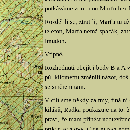
potkáváme zdrcenou Marťu bez 
Rozdělili se, ztratili, Marťa tu 
telefon, Marťa nemá spacák, zato
Imudon.
Vtipné.
Rozhodnuti obejít i body B a A 
půl kilometru změnili názor, došli
se směrem tam.
V cilí sme někdy za tmy, fináln
kiláků, Radka poukazuje na to, ž
praví, že mam přinést neotevřen
prdele se slovy ať na ní rači nem