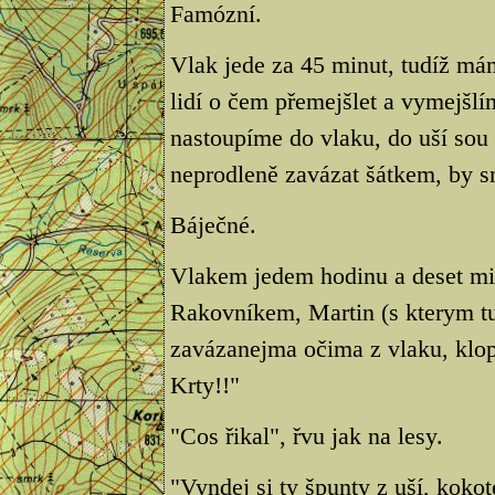
Famózní.
Vlak jede za 45 minut, tudíž mám
lidí o čem přemejšlet a vymejšl
nastoupíme do vlaku, do uší so
neprodleně zavázat šátkem, by 
Báječné.
Vlakem jedem hodinu a deset mi
Rakovníkem, Martin (s kterym tu
zavázanejma očima z vlaku, klop
Krty!!"
"Cos řikal", řvu jak na lesy.
"Vyndej si ty špunty z uší, kokot