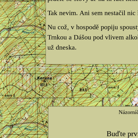
Tak nevim. Ani sem nestačil nic ř
Nu což, v hospodě popiju spous
Trnkou a Dášou pod vlivem alko
už dneska.