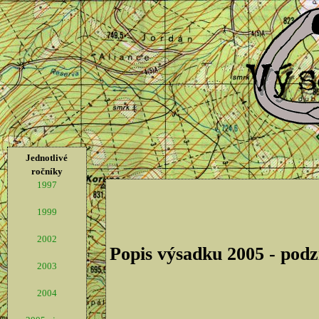
Jednotlivé
ročníky
1997
1999
2002
Popis výsadku 2005 - pod
2003
2004