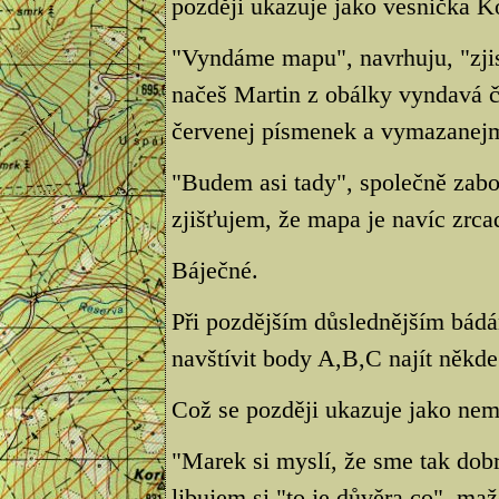
později ukazuje jako vesnička K
"Vyndáme mapu", navrhuju, "zjis
načeš Martin z obálky vyndavá 
červenej písmenek a vymazanej
"Budem asi tady", společně zabo
zjišťujem, že mapa je navíc zrca
Báječné.
Při pozdějším důslednějším bádá
navštívit body A,B,C najít někde 
Což se později ukazuje jako nem
"Marek si myslí, že sme tak dobr
libujem si,"to je důvěra co", m