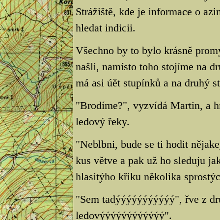
Strážiště, kde je informace o a
hledat indicii.
Všechno by to bylo krásně prom
našli, namísto toho stojíme na d
má asi úět stupínků a na druhý st
"Brodíme?", vyzvídá Martin, a hn
ledový řeky.
"Neblbni, bude se ti hodit něja
kus větve a pak už ho sleduju ja
hlasitýho křiku několika sprostýc
"Sem tadýýýýýýýýýýý", řve z dru
ledovýýýýýýýýýýýý".