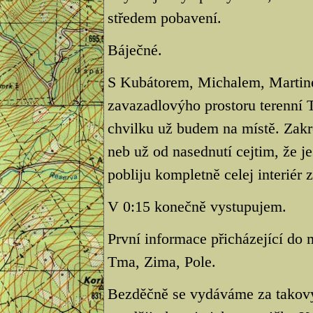
středem pobavení.
Báječné.
S Kubátorem, Michalem, Martine
zavazadlovýho prostoru terenní T
chvilku už budem na místě. Zakre
neb už od nasednutí cejtim, že jes
pobliju kompletně celej interiér 
V 0:15 konečně vystupujem.
První informace přicházející do 
Tma, Zima, Pole.
Bezděčně se vydáváme za takovy