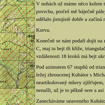
V nohách už máme něco kolem tři
povrchu, pročeš mě báječně pálej
udělalo jistojistě dobře a začíná
Kurva.
Konečně se nám podaří dojít na
C, maj tu bejt tři kříže, triangu
vzdálenosti 18 kroků má bejt ukry
Pod azimutem 67 stupňů od triang
ležej zhroucenej Kubátor s Mich
neartikulovaný mluvy zjišťujem, 
nenašli, už je to pěkně sere a as
Zanecháváme unaveného Kubátor