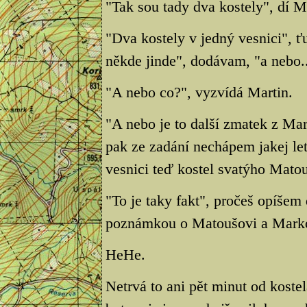
"Tak sou tady dva kostely", dí M
"Dva kostely v jedný vesnici", ťu
někde jinde", dodávam, "a nebo..
"A nebo co?", vyzvídá Martin.
"A nebo je to další zmatek z Ma
pak ze zadání nechápem jakej le
vesnici teď kostel svatýho Mato
"To je taky fakt", pročeš opíšem
poznámkou o Matoušovi a Marko
HeHe.
Netrvá to ani pět minut od koste