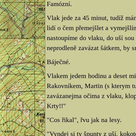
Famózní.
Vlak jede za 45 minut, tudíž mám
lidí o čem přemejšlet a vymejšl
nastoupíme do vlaku, do uší so
neprodleně zavázat šátkem, by 
Báječné.
Vlakem jedem hodinu a deset mi
Rakovníkem, Martin (s kterym tu
zavázanejma očima z vlaku, klop
Krty!!"
"Cos řikal", řvu jak na lesy.
"Vyndej si ty špunty z uší, kokot