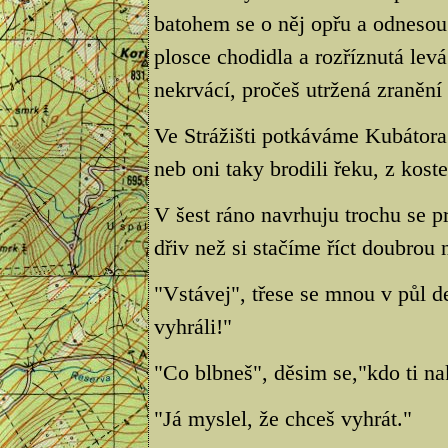
batohem se o něj opřu a odnesou
plosce chodidla a rozříznutá lev
nekrvácí, pročeš utržená zranění
Ve Strážišti potkáváme Kubátora
neb oni taky brodili řeku, z kost
V šest ráno navrhuju trochu se 
dřiv než si stačíme říct doubrou 
"Vstávej", třese se mnou v půl 
vyhráli!"
"Co blbneš", děsim se,"kdo ti na
"Já myslel, že chceš vyhrát."