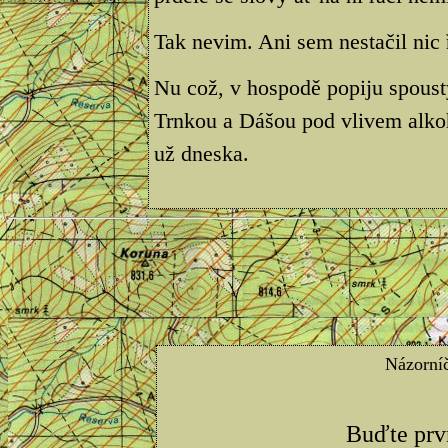
Tak nevim. Ani sem nestačil nic ř
Nu což, v hospodě popiju spous
Trnkou a Dášou pod vlivem alko
už dneska.