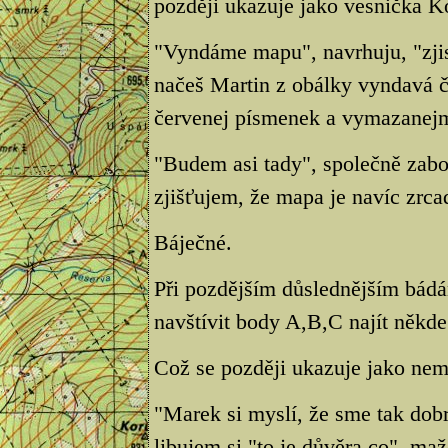
později ukazuje jako vesnička K
"Vyndáme mapu", navrhuju, "zjis
načeš Martin z obálky vyndavá 
červenej písmenek a vymazanej
"Budem asi tady", společně zabo
zjišťujem, že mapa je navíc zrca
Báječné.
Při pozdějším důslednějším bádá
navštívit body A,B,C najít někde 
Což se později ukazuje jako nem
"Marek si myslí, že sme tak dobr
libujem si,"to je důvěra co", m