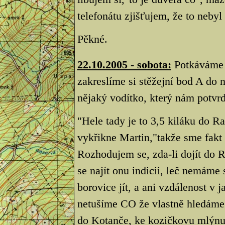
telefonátu zjišťujem, že to nebyl
Pěkné.
22.10.2005 - sobota:
Potkáváme 
zakreslíme si stěžejní bod A do 
nějaký vodítko, který nám potvrd
"Hele tady je to 3,5 kiláku do R
vykřikne Martin,"takže sme fakt
Rozhodujem se, zda-li dojít do R
se najít onu indicii, leč nemám
borovice jít, a ani vzdálenost v 
netušíme CO že vlastně hledáme.
do Kotanče, ke kozičkovu mlýnu p