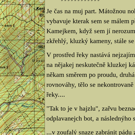
Je čas na muj part. Mátožnou no
vybavuje kterak sem se málem p
Kamejkem, když sem jí nerozumn
zkřehlý, kluzký kameny, stále se
V prostřed řeky nastává nejzaj
na nějakej neskutečně kluzkej 
někam směrem po proudu, druhá 
rovnováhy, tělo se nekontrovaně
řeky....
"Tak to je v hajzlu", zařvu bez
odplavanejch bot, a následnýho
...v zoufalý snaze zabránit pádu