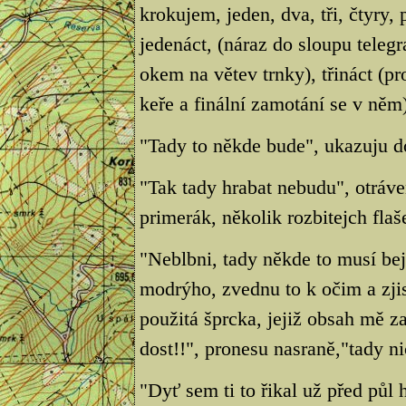
krokujem, jeden, dva, tři, čtyry, 
jedenáct, (náraz do sloupu telegr
okem na větev trnky), třináct (p
keře a finální zamotání se v něm),
"Tady to někde bude", ukazuju d
"Tak tady hrabat nebudu", otráve
primerák, několik rozbitejch fla
"Neblbni, tady někde to musí be
modrýho, zvednu to k očim a zjis
použitá šprcka, jejiž obsah mě z
dost!!", pronesu nasraně,"tady ni
"Dyť sem ti to řikal už před půl