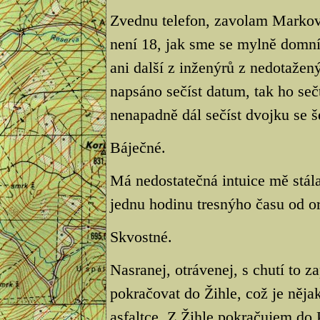
Zvednu telefon, zavolam Markov
není 18, jak sme se mylně domnív
ani další z inženýrů z nedotažen
napsáno sečíst datum, tak ho se
nenapadně dál sečíst dvojku se š
Báječné.
Má nedostatečná intuice mě stál
jednu hodinu tresnýho času od o
Skvostné.
Nasranej, otrávenej, s chutí to 
pokračovat do Žihle, což je něja
asfaltce. Z Žihle pokračujem do P