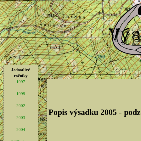
Jednotlivé
ročníky
1997
1999
2002
Popis výsadku 2005 - pod
2003
2004