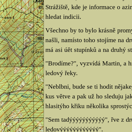
Strážiště, kde je informace o a
hledat indicii.
Všechno by to bylo krásně prom
našli, namísto toho stojíme na d
má asi úět stupínků a na druhý st
"Brodíme?", vyzvídá Martin, a hn
ledový řeky.
"Neblbni, bude se ti hodit něja
kus větve a pak už ho sleduju ja
hlasitýho křiku několika sprostýc
"Sem tadýýýýýýýýýýý", řve z dru
ledovýýýýýýýýýýýý".