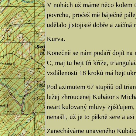
V nohách už máme něco kolem tři
povrchu, pročeš mě báječně pálej
udělalo jistojistě dobře a začíná
Kurva.
Konečně se nám podaří dojít na
C, maj tu bejt tři kříže, triangu
vzdálenosti 18 kroků má bejt ukry
Pod azimutem 67 stupňů od triang
ležej zhroucenej Kubátor s Mich
neartikulovaný mluvy zjišťujem, 
nenašli, už je to pěkně sere a as
Zanecháváme unaveného Kubátor