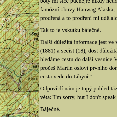
boty mi sice puchejře nikdy neudě
famózní obuvy Hanwag Alaska, zji
prodřená a to prodření mi udělalo
Tak to je vskutku báječné.
Další důležitá informace jest ve
(1881) a sečíst (18), dost důleži
hledáme cestu do další vesnice 
pročeš Martin osloví prvního do
cesta vede do Libyně"
Odpovědí nám je tupý pohled táz
věta:"I'm sorry, but I don't speak
Báječné.