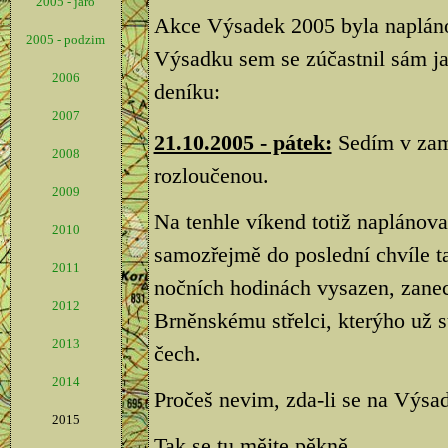
2005 - jaro
Akce Výsadek 2005 byla napláno
2005 - podzim
Výsadku sem se zúčastnil sám ja
2006
deníku:
2007
21.10.2005 - pátek:
Sedím v zamě
2008
rozloučenou.
2009
Na tenhle víkend totiž naplánov
2010
samozřejmě do poslední chvíle t
2011
nočních hodinách vysazen, zan
2012
Brněnskému střelci, kterýho už s
2013
čech.
2014
Pročeš nevim, zda-li se na Výsad
2015
Tak se tu mějte pěkně.