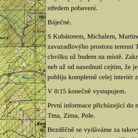
středem pobavení.
Báječné.
S Kubátorem, Michalem, Martine
zavazadlovýho prostoru terenní T
chvilku už budem na místě. Zakre
neb už od nasednutí cejtim, že jes
pobliju kompletně celej interiér 
V 0:15 konečně vystupujem.
První informace přicházející do 
Tma, Zima, Pole.
Bezděčně se vydáváme za takovy