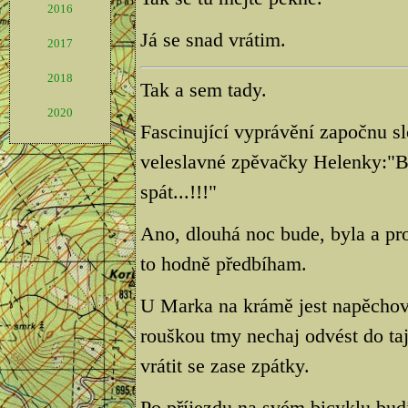
2016
Já se snad vrátim.
2017
2018
Tak a sem tady.
2020
Fascinující vyprávění započnu s
veleslavné zpěvačky Helenky:"B
spát...!!!"
Ano, dlouhá noc bude, byla a pro
to hodně předbíham.
U Marka na krámě jest napěchován
rouškou tmy nechaj odvést do t
vrátit se zase zpátky.
Po příjezdu na svém bicyklu bu