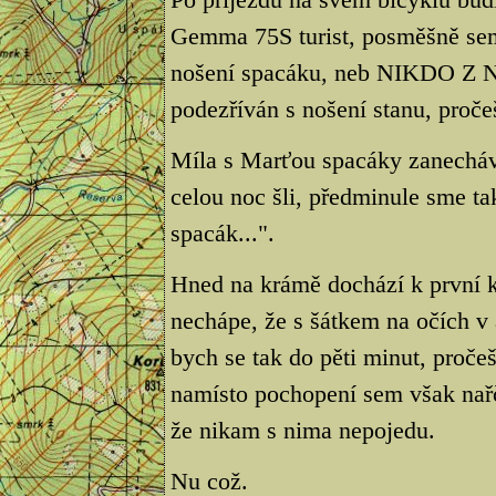
Gemma 75S turist, posměšně sem
nošení spacáku, neb NIKDO Z
podezříván s nošení stanu, proč
Míla s Marťou spacáky zanechá
celou noc šli, předminule sme ta
spacák...".
Hned na krámě dochází k první ko
nechápe, že s šátkem na očích v 
bych se tak do pěti minut, proče
namísto pochopení sem však nařče
že nikam s nima nepojedu.
Nu což.