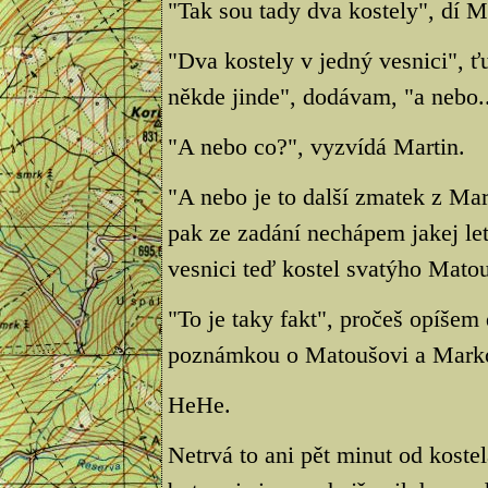
"Tak sou tady dva kostely", dí M
"Dva kostely v jedný vesnici", ťu
někde jinde", dodávam, "a nebo..
"A nebo co?", vyzvídá Martin.
"A nebo je to další zmatek z Ma
pak ze zadání nechápem jakej le
vesnici teď kostel svatýho Mato
"To je taky fakt", pročeš opíšem
poznámkou o Matoušovi a Marko
HeHe.
Netrvá to ani pět minut od koste