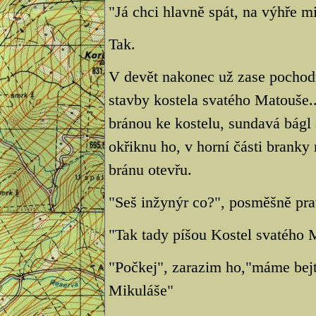
"Já chci hlavně spát, na výhře mi
Tak.
V devět nakonec už zase pochod
stavby kostela svatého Matouše..
bránou ke kostelu, sundavá bágl a
okřiknu ho, v horní části bran
bránu otevřu.
"Seš inžynýr co?", posměšně prav
"Tak tady píšou Kostel svatého M
"Počkej", zarazim ho,"máme bejt
Mikuláše"