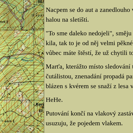
Nacpem se do aut a zanedlouho 
halou na sletišti.
"To sme daleko nedojeli", směju s
kila, tak to je od něj velmi pěkn
vůbec máte štěstí, že už chytili 
Marťa, kterážto místo sledování 
čutálistou, znenadání propadá pan
blázen s kvérem se snaží z lesa v
HeHe.
Putování končí na vlakový zastá
usuzuju, že pojedem vlakem.