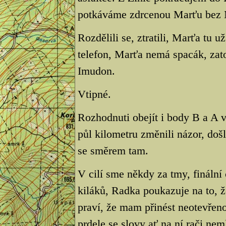
potkáváme zdrcenou Marťu bez 
Rozdělili se, ztratili, Marťa tu 
telefon, Marťa nemá spacák, zato
Imudon.
Vtipné.
Rozhodnuti obejít i body B a A 
půl kilometru změnili názor, došli
se směrem tam.
V cilí sme někdy za tmy, fináln
kiláků, Radka poukazuje na to, ž
praví, že mam přinést neotevřen
prdele se slovy ať na ní rači nem