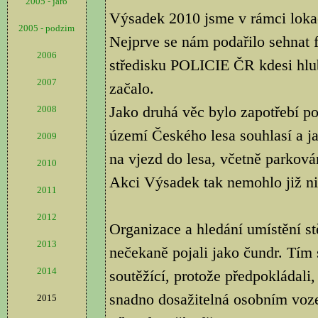
2005 - jaro
Výsadek 2010 jsme v rámci lokac
2005 - podzim
Nejprve se nám podařilo sehnat 
2006
středisku POLICIE ČR kdesi hlu
2007
začalo.
Jako druhá věc bylo zapotřebí p
2008
území Českého lesa souhlasí a ja
2009
na vjezd do lesa, včetně parkován
2010
Akci Výsadek tak nemohlo již nic
2011
2012
Organizace a hledání umístění s
2013
nečekaně pojali jako čundr. Tím 
2014
soutěžící, protože předpokládali,
snadno dosažitelná osobním vozem
2015