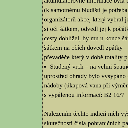
akumulátorovně informace byla př
(k samotnému bludišti je potřeba
organizátorů akce, který vybral 
si oči šátkem, odvedl jej k počá
cesty dohlížel, by mu u konce šáte
šátkem na očích dovedl zpátky – 
převaděče který v době totality 
Studený vrch – na velmi špat
uprostřed ohrady bylo vysypáno 
nádoby (úkapová vana při výměně
s vypálenou informací: B2 16/7
Nalezením těchto indicií měli vý
skutečnosti čísla pohraničních pa