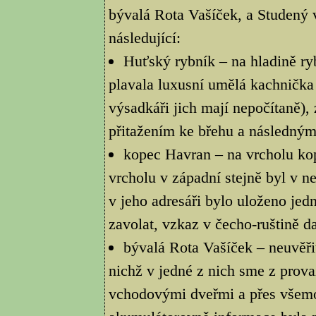
bývalá Rota Vašíček, a Studený v
následující:
Huťský rybník – na hladině ry
plavala luxusní umělá kachnička
výsadkáři jich mají nepočítaně),
přitažením ke břehu a následným
kopec Havran – na vrcholu kopc
vrcholu v západní stejně byl v 
v jeho adresáři bylo uloženo jedn
zavolat, vzkaz v čecho-ruštině d
bývalá Rota Vašíček – neuvěř
nichž v jedné z nich sme z provaz
vchodovými dveřmi a přes všemož