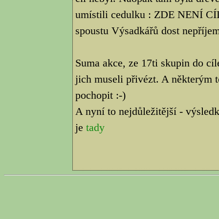
umístili cedulku : ZDE NENÍ C
spoustu Výsadkářů dost nepříjem
Suma akce, ze 17ti skupin do cí
jich museli přivézt. A některým t
pochopit :-)
A nyní to nejdůležitější - výsle
je
tady