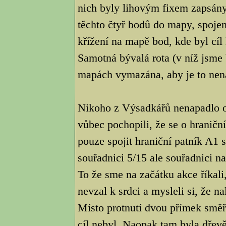
nich byly lihovým fixem zapsány
těchto čtyř bodů do mapy, spoje
křížení na mapě bod, kde byl cíl
Samotná bývalá rota (v níž jsme
mapách vymazána, aby je to nena
Nikoho z Výsadkářů nenapadlo ob
vůbec pochopili, že se o hraničn
pouze spojit hraniční patník A1
souřadnici 5/15 ale souřadnici na
To že sme na začátku akce říkali
nevzal k srdci a mysleli si, že n
Místo protnutí dvou přímek směř
cíl nebyl. Naopak tam byla dřevě