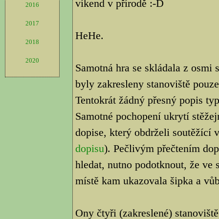
víkend v přírodě :-D
2016
2017
HeHe.
2018
2020
Samotná hra se skládala z osmi 
byly zakresleny stanoviště pouze
Tentokrát žádný přesný popis ty
Samotné pochopení ukrytí stěžej
dopise, který obdrželi soutěžící 
dopisu
). Pečlivým přečtením dop
hledat, nutno podotknout, že ve s
místě kam ukazovala šipka a vůb
Ony čtyři (zakreslené) stanovišt