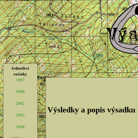
Jednotlivé
ročníky
1997
1999
2002
Výsledky a popis výsadku
2003
2004