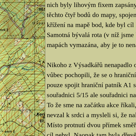
nich byly lihovým fixem zapsány
těchto čtyř bodů do mapy, spoje
křížení na mapě bod, kde byl cíl
Samotná bývalá rota (v níž jsme
mapách vymazána, aby je to nena
Nikoho z Výsadkářů nenapadlo ob
vůbec pochopili, že se o hraničn
pouze spojit hraniční patník A1
souřadnici 5/15 ale souřadnici na
To že sme na začátku akce říkali
nevzal k srdci a mysleli si, že n
Místo protnutí dvou přímek směř
cíl nebyl. Naopak tam byla dřevě