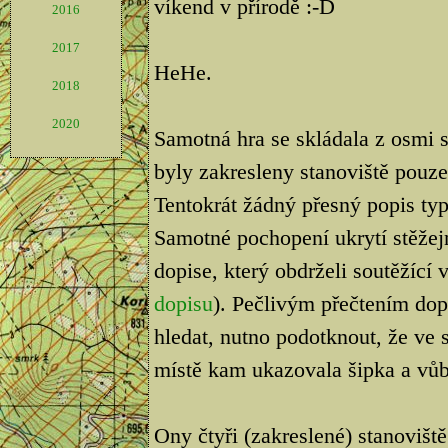
víkend v přírodě :-D
2016
2017
HeHe.
2018
2020
Samotná hra se skládala z osmi 
byly zakresleny stanoviště pouze
Tentokrát žádný přesný popis ty
Samotné pochopení ukrytí stěžej
dopise, který obdrželi soutěžící 
dopisu
). Pečlivým přečtením dop
hledat, nutno podotknout, že ve s
místě kam ukazovala šipka a vůb
Ony čtyři (zakreslené) stanovišt