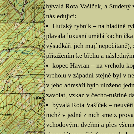
bývalá Rota Vašíček, a Studený v
následující:
Huťský rybník – na hladině ry
plavala luxusní umělá kachnička
výsadkáři jich mají nepočítaně),
přitažením ke břehu a následným
kopec Havran – na vrcholu kopc
vrcholu v západní stejně byl v 
v jeho adresáři bylo uloženo jedn
zavolat, vzkaz v čecho-ruštině d
bývalá Rota Vašíček – neuvěř
nichž v jedné z nich sme z provaz
vchodovými dveřmi a přes všemož