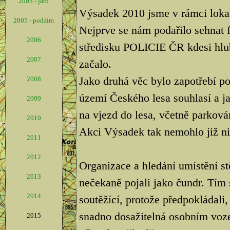
2005 - jaro
Výsadek 2010 jsme v rámci lokac
2005 - podzim
Nejprve se nám podařilo sehnat 
2006
středisku POLICIE ČR kdesi hlu
2007
začalo.
Jako druhá věc bylo zapotřebí p
2008
území Českého lesa souhlasí a ja
2009
na vjezd do lesa, včetně parkován
2010
Akci Výsadek tak nemohlo již nic
2011
2012
Organizace a hledání umístění s
2013
nečekaně pojali jako čundr. Tím 
2014
soutěžící, protože předpokládali,
snadno dosažitelná osobním vozem
2015