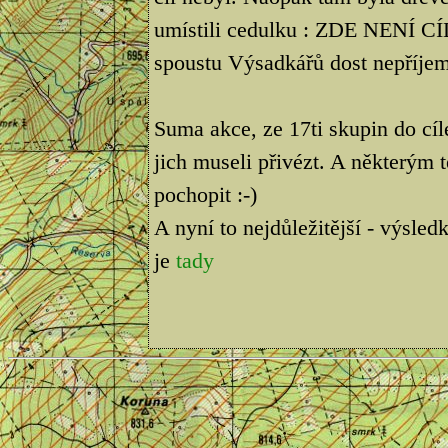
umístili cedulku : ZDE NENÍ C
spoustu Výsadkářů dost nepříjem
Suma akce, ze 17ti skupin do cí
jich museli přivézt. A některým t
pochopit :-)
A nyní to nejdůležitější - výsle
je
tady