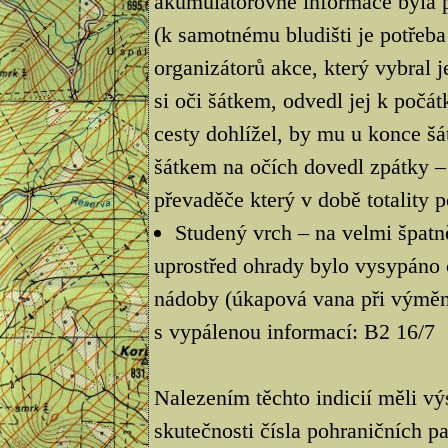
akumulátorovně informace byla př
(k samotnému bludišti je potřeba
organizátorů akce, který vybral 
si oči šátkem, odvedl jej k počá
cesty dohlížel, by mu u konce šáte
šátkem na očích dovedl zpátky – 
převaděče který v době totality 
Studený vrch – na velmi špat
uprostřed ohrady bylo vysypáno 
nádoby (úkapová vana při výměně
s vypálenou informací: B2 16/7
Nalezením těchto indicií měli vý
skutečnosti čísla pohraničních pa