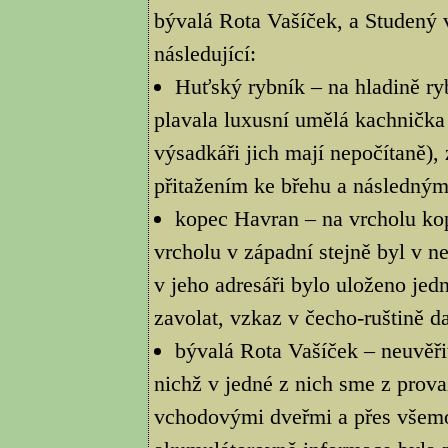
bývalá Rota Vašíček, a Studený v
následující:
Huťský rybník – na hladině ry
plavala luxusní umělá kachnička
výsadkáři jich mají nepočítaně),
přitažením ke břehu a následným
kopec Havran – na vrcholu kopc
vrcholu v západní stejně byl v 
v jeho adresáři bylo uloženo jedn
zavolat, vzkaz v čecho-ruštině d
bývalá Rota Vašíček – neuvěř
nichž v jedné z nich sme z provaz
vchodovými dveřmi a přes všemož