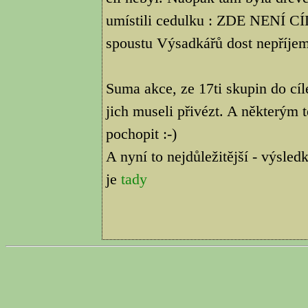
umístili cedulku : ZDE NENÍ C
spoustu Výsadkářů dost nepříjem
Suma akce, ze 17ti skupin do cí
jich museli přivézt. A některým t
pochopit :-)
A nyní to nejdůležitější - výsle
je
tady