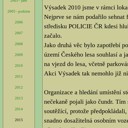
2005 - jaro
Výsadek 2010 jsme v rámci lokac
2005 - podzim
Nejprve se nám podařilo sehnat 
2006
středisku POLICIE ČR kdesi hlu
2007
začalo.
Jako druhá věc bylo zapotřebí p
2008
území Českého lesa souhlasí a ja
2009
na vjezd do lesa, včetně parkován
2010
Akci Výsadek tak nemohlo již nic
2011
2012
Organizace a hledání umístění s
2013
nečekaně pojali jako čundr. Tím 
2014
soutěžící, protože předpokládali,
snadno dosažitelná osobním vozem
2015