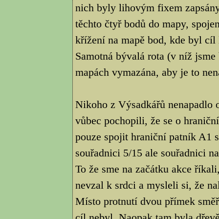
nich byly lihovým fixem zapsány
těchto čtyř bodů do mapy, spoje
křížení na mapě bod, kde byl cíl
Samotná bývalá rota (v níž jsme
mapách vymazána, aby je to nena
Nikoho z Výsadkářů nenapadlo ob
vůbec pochopili, že se o hraničn
pouze spojit hraniční patník A1
souřadnici 5/15 ale souřadnici na
To že sme na začátku akce říkali
nevzal k srdci a mysleli si, že n
Místo protnutí dvou přímek směř
cíl nebyl. Naopak tam byla dřevě