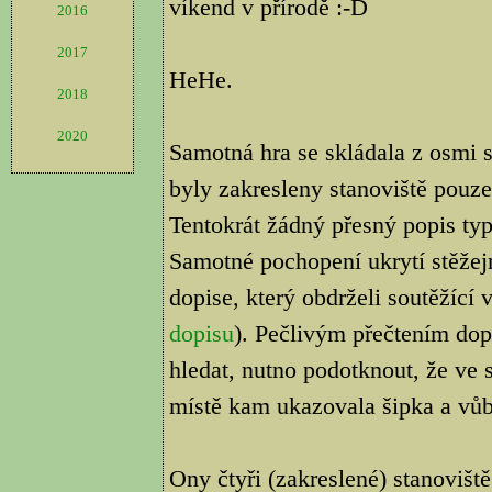
víkend v přírodě :-D
2016
2017
HeHe.
2018
2020
Samotná hra se skládala z osmi 
byly zakresleny stanoviště pouze
Tentokrát žádný přesný popis ty
Samotné pochopení ukrytí stěžej
dopise, který obdrželi soutěžící 
dopisu
). Pečlivým přečtením dop
hledat, nutno podotknout, že ve s
místě kam ukazovala šipka a vůb
Ony čtyři (zakreslené) stanovišt