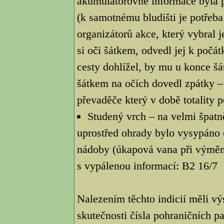
akumulátorovně informace byla př
(k samotnému bludišti je potřeba
organizátorů akce, který vybral 
si oči šátkem, odvedl jej k počá
cesty dohlížel, by mu u konce šáte
šátkem na očích dovedl zpátky – 
převaděče který v době totality 
Studený vrch – na velmi špat
uprostřed ohrady bylo vysypáno 
nádoby (úkapová vana při výměně
s vypálenou informací: B2 16/7
Nalezením těchto indicií měli vý
skutečnosti čísla pohraničních pa