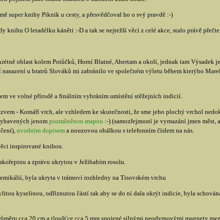
ě super knihy Piknik u cesty, a přesvědčoval ho o svý pravdě :-)
 knihu O letadélku káněti :-D a tak se nejtežší věcí z celé akce, stalo právě přečtení
rétně oblast kolem Potůčků, Horní Blatné, Abertam a okolí, jednak tam Výsadek je
 nasazení u bratrů Slováků mi zabránilo ve společném výletu během kterýho Marek
m ve volné přírodě a finálním vybráním umístění stěžejních indicií.
vem - Komáří vrch, ale vzhledem ke skutečnosti, že sme jeho plochý vrchol nedoká
 vybavených jenom
pozměněnou mapou
:-) (samozřejmostí je vymazání jmen měst, a
očení),
uvodním dopisem
a nouzovou obálkou s telefonním číslem na nás.
věci inspirované knihou.
skořepinu a zprávu ukrytou v Ježibabím rosolu.
hemikálií, byla ukryta v trámoví rozhledny na Tisovském vrchu
itou kyselinou, odříznutou částí tak aby se do ní dala ukrýt indicie, byla schován
růměru cca 20 cm a tloušťce cca 5 mm spojené silnými neodymovými magnety mezi 