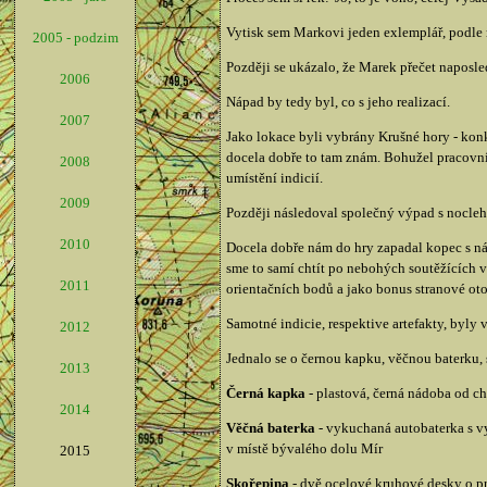
Vytisk sem Markovi jeden exlemplář, podle m
2005 - podzim
Později se ukázalo, že Marek přečet naposledy
2006
Nápad by tedy byl, co s jeho realizací.
2007
Jako lokace byli vybrány Krušné hory - konk
docela dobře to tam znám. Bohužel pracovní
2008
umístění indicií.
2009
Později následoval společný výpad s noclehe
2010
Docela dobře nám do hry zapadal kopec s náz
sme to samí chtít po nebohých soutěžících
2011
orientačních bodů a jako bonus stranové ot
Samotné indicie, respektive artefakty, byly 
2012
Jednalo se o černou kapku, věčnou baterku, 
2013
Černá kapka
- plastová, černá nádoba od c
2014
Věčná baterka
- vykuchaná autobaterka s vyl
v místě bývalého dolu Mír
2015
Skořepina
- dvě ocelové kruhové desky o p