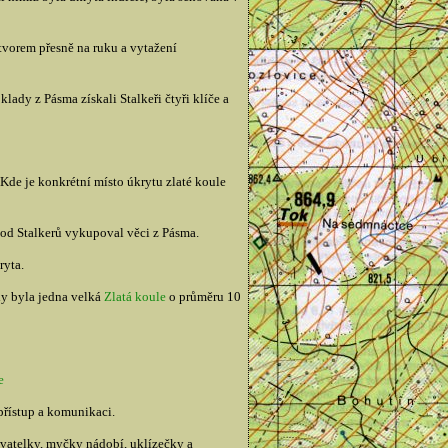
otvorem přesně na ruku a vytažení
lady z Pásma získali Stalkeři čtyři klíče a
 Kde je konkrétní místo úkrytu zlaté koule
o od Stalkerů vykupoval věci z Pásma.
ryta.
ly byla jedna velká
Zlatá koule
o průměru 10
e
přístup a komunikaci.
sovatelky, myčky nádobí, uklízečky a