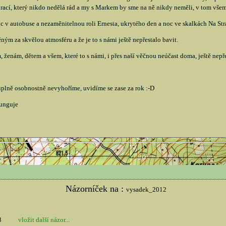
rací, který nikdo nedělá rád a my s Markem by sme na ně nikdy neměli, v tom všem
 v autobuse a nezaměnitelnou roli Ernesta, ukrytého den a noc ve skalkách Na Str
m za skvělou atmosféru a že je to s námi ještě nepřestalo bavit.
ženám, dětem a všem, které to s námi, i přes naší věčnou neúčast doma, ještě nepře
úplně osobnostně nevyhoříme, uvidíme se zase za rok :-D
funguje