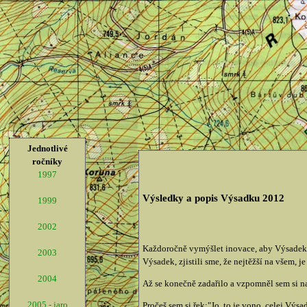
Jednotlivé
ročníky
1997
Výsledky a popis Výsadku 2012
1999
2002
Každoročně vymýšlet inovace, aby Výsadek n
2003
Výsadek, zjistili sme, že nejtěžší na všem, j
2004
Až se konečně zadařilo a vzpomněl sem si na
2005 - jaro
Pročeš sem si řek:"Jo, to je vono, celej Výs