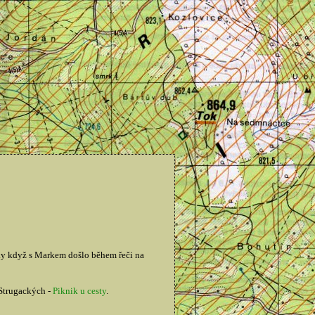
ky když s Markem došlo během řeči na
 Strugackých -
Piknik u cesty
.