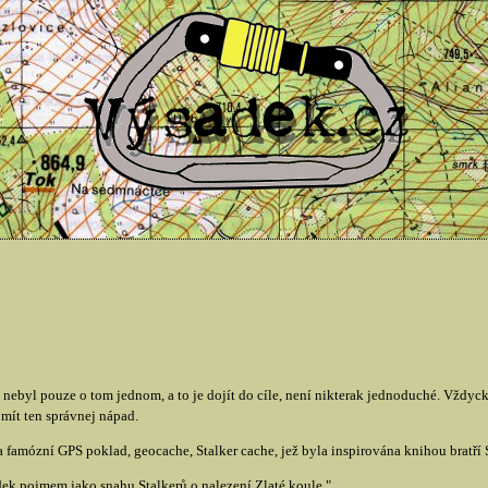
ebyl pouze o tom jednom, a to je dojít do cíle, není nikterak jednoduché. Vždyc
e mít ten správnej nápad.
 famózní GPS poklad, geocache, Stalker cache, jež byla inspirována knihou bratří
adek pojmem jako snahu Stalkerů o nalezení Zlaté koule."