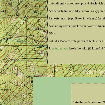
průvodkyně v autobuse - prostě všech těch p
A v neposlední řadě díky Jardovi za výpomoc
Samozřejmostí je poděkování všem zůčastněný
A na úplný závěr poděkování našim rodinám, 
Díky.
Pokud s Markem ještě po všech těch letech 
Jo a
fotogalerie
letošního roku již konečně 