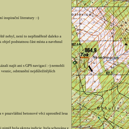
 inspirační literatury :-)
ště nebyl, není to nepřiměřeně daleko a
 objel podstatnou část místa a navrhnul
zali najít ani s GPS navigací :-) nemohli
 vesnic, odstranění nejdůležitějších
a v prazvláštní betonové věci uprostřed lesa
nimiž byla ukryta indicie, byla schována v