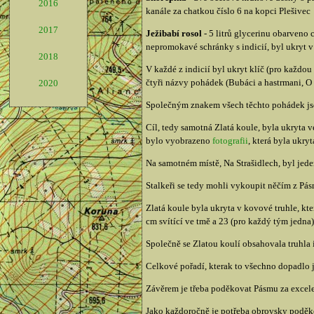
2016
kanále za chatkou číslo 6 na kopci Plešivec
2017
Ježibabí rosol
- 5 litrů glycerinu obarveno 
nepromokavé schránky s indicií, byl ukryt v
2018
V každé z indicií byl ukryt klíč (pro každou
čtyři názvy pohádek (Bubáci a hastrmani, O 
2020
Společným znakem všech těchto pohádek jso
Cíl, tedy samotná Zlatá koule, byla ukryta v
bylo vyobrazeno
fotografii
, která byla ukry
Na samotném místě, Na Strašidlech, byl jede
Stalkeři se tedy mohli vykoupit něčím z Pásm
Zlatá koule byla ukryta v kovové truhle, kt
cm svítící ve tmě a 23 (pro každý tým jedn
Společně se Zlatou koulí obsahovala truhla 
Celkové pořadí, kterak to všechno dopadlo 
Závěrem je třeba poděkovat Pásmu za excelen
Jako každoročně je potřeba obrovsky poděkov