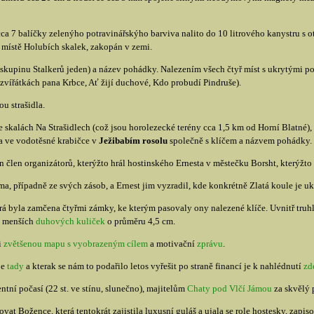
cca 7 balíčky zelenýho potravinářskýho barviva nalito do 10 litrového kanystru s 
 místě Holubích skalek, zakopán v zemi.
 skupinu Stalkerů jeden) a název pohádky. Nalezením všech čtyř míst s ukrytými pok
zvířátkách pana Krbce, Ať žijí duchové, Kdo probudí Pindruše).
u strašidla.
e skalách Na Strašidlech (což jsou horolezecké terény cca 1,5 km od Horní Blatné),
ta ve vodotěsné krabičce v
Ježibabím rosolu
společně s klíčem a názvem pohádky.
n člen organizátorů, kterýžto hrál hostinského Ernesta v městečku Borsht, kterýžt
a, případně ze svých zásob, a Ernest jim vyzradil, kde konkrétně Zlatá koule je uk
erá byla zamčena čtyřmi zámky, ke kterým pasovaly ony nalezené klíče. Uvnitř truh
a) menších
duhových kuliček
o průměru 4,5 cm.
i
zvětšenou mapu s vyobrazeným cílem
a motivační
zprávu
.
je
tady
a kterak se nám to podařilo letos vyřešit po straně financí je k nahlédnutí
zd
tní počasí (22 st. ve stínu, slunečno), majitelům
Chaty pod Vlčí Jámou
za skvělý 
at Božence, která tentokrát zajistila luxusní guláš a ujala se role hostesky, zapi