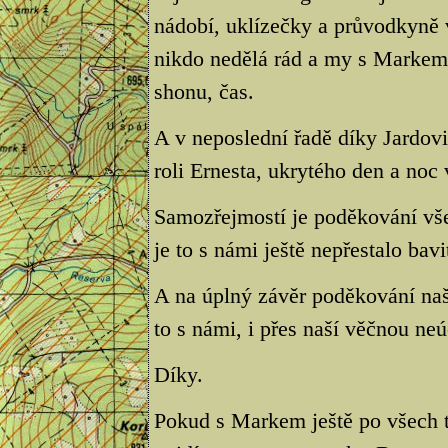
nádobí, uklízečky a průvodkyně v
nikdo nedělá rád a my s Markem
shonu, čas.
A v neposlední řadě díky Jardov
roli Ernesta, ukrytého den a noc
Samozřejmostí je poděkování vš
je to s námi ještě nepřestalo bavi
A na úplný závěr poděkování na
to s námi, i přes naší věčnou neú
Díky.
Pokud s Markem ještě po všech t