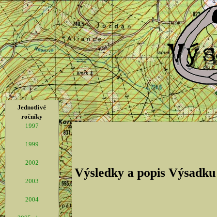
Jednotlivé
ročníky
1997
1999
2002
Výsledky a popis Výsadku
2003
2004