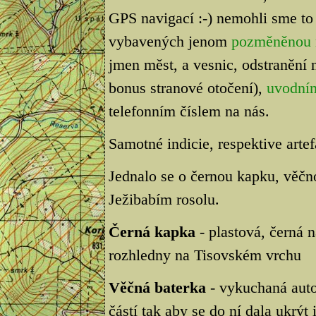
GPS navigací :-) nemohli sme to
vybavených jenom
pozměněnou
jmen měst, a vesnic, odstranění n
bonus stranové otočení),
uvodní
telefonním číslem na nás.
Samotné indicie, respektive artef
Jednalo se o černou kapku, věčn
Ježibabím rosolu.
Černá kapka
- plastová, černá 
rozhledny na Tisovském vrchu
Věčná baterka
- vykuchaná autob
částí tak aby se do ní dala ukrýt