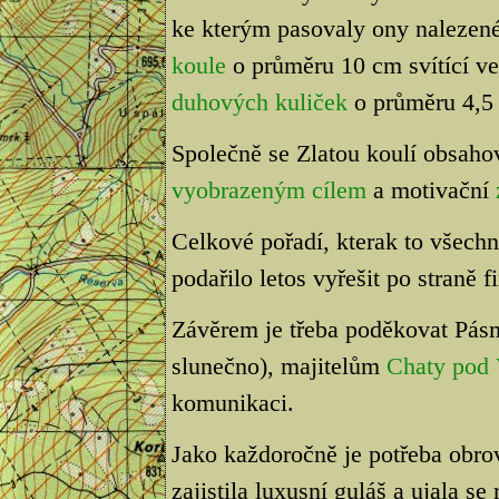
ke kterým pasovaly ony nalezené 
koule
o průměru 10 cm svítící ve
duhových kuliček
o průměru 4,5
Společně se Zlatou koulí obsahov
vyobrazeným cílem
a motivační
Celkové pořadí, kterak to všech
podařilo letos vyřešit po straně f
Závěrem je třeba poděkovat Pásmu
slunečno), majitelům
Chaty pod 
komunikaci.
Jako každoročně je potřeba obro
zajistila luxusní guláš a ujala s