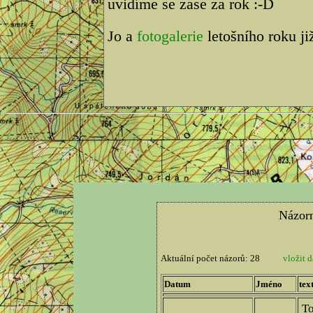
uvidíme se zase za rok :-D
Jo a
fotogalerie
letošního roku ji