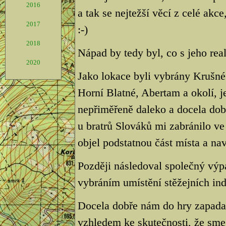
2016
a tak se nejtežší věcí z celé akce,
2017
:-)
2018
Nápad by tedy byl, co s jeho real
2020
Jako lokace byli vybrány Krušné
Horní Blatné, Abertam a okolí, j
nepřiměřeně daleko a docela dob
u bratrů Slováků mi zabránilo v
objel podstatnou část místa a nav
Později následoval společný výp
vybráním umístění stěžejních indi
Docela dobře nám do hry zapada
vzhledem ke skutečnosti, že sme 