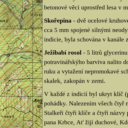
betonové věci uprostřed lesa v m
Skořepina
- dvě ocelové kruhov
cca 5 mm spojené silnými neod
indicie, byla schována v kanále 
Ježibabí rosol
- 5 litrů glycerin
potravinářskýho barviva nalito d
ruku a vytažení nepromokavé schr
skalek, zakopán v zemi.
V každé z indicií byl ukryt klíč
pohádky. Nalezením všech čtyř m
Stalkeři čtyři klíče a čtyři názv
pana Krbce, Ať žijí duchové, Kd