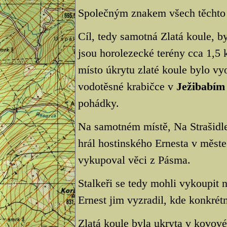
Společným znakem všech těchto p
Cíl, tedy samotná Zlatá koule, b
jsou horolezecké terény cca 1,5 
místo úkrytu zlaté koule bylo v
vodotěsné krabičce v
Ježibabím
pohádky.
Na samotném místě, Na Strašidlec
hrál hostinského Ernesta v měste
vykupoval věci z Pásma.
Stalkeři se tedy mohli vykoupit 
Ernest jim vyzradil, kde konkrétn
Zlatá koule byla ukryta v kovové