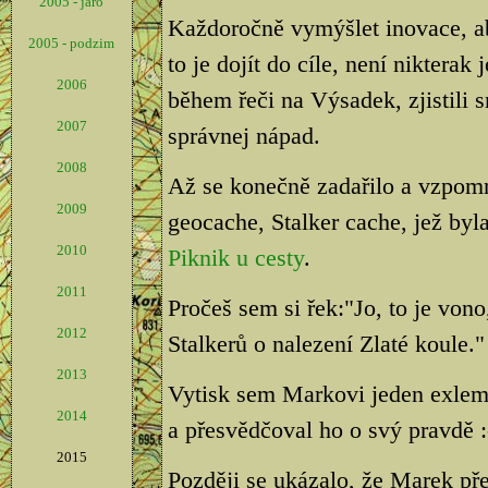
2005 - jaro
Každoročně vymýšlet inovace, a
2005 - podzim
to je dojít do cíle, není nikter
2006
během řeči na Výsadek, zjistili s
2007
správnej nápad.
2008
Až se konečně zadařilo a vzpom
2009
geocache, Stalker cache, jež byl
2010
Piknik u cesty
.
2011
Pročeš sem si řek:"Jo, to je vo
2012
Stalkerů o nalezení Zlaté koule."
2013
Vytisk sem Markovi jeden exlemp
2014
a přesvědčoval ho o svý pravdě :
2015
Později se ukázalo, že Marek pře