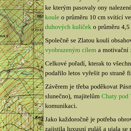
ke kterým pasovaly ony nalezené 
koule
o průměru 10 cm svítící ve
duhových kuliček
o průměru 4,5
Společně se Zlatou koulí obsahov
vyobrazeným cílem
a motivační
Celkové pořadí, kterak to všech
podařilo letos vyřešit po straně f
Závěrem je třeba poděkovat Pásmu
slunečno), majitelům
Chaty pod 
komunikaci.
Jako každoročně je potřeba obro
zajistila luxusní guláš a ujala s