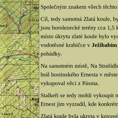
Společným znakem všech těchto p
Cíl, tedy samotná Zlatá koule, b
jsou horolezecké terény cca 1,5 
místo úkrytu zlaté koule bylo v
vodotěsné krabičce v
Ježibabím
pohádky.
Na samotném místě, Na Strašidlec
hrál hostinského Ernesta v měste
vykupoval věci z Pásma.
Stalkeři se tedy mohli vykoupit 
Ernest jim vyzradil, kde konkrétn
Zlatá koule byla ukryta v kovové