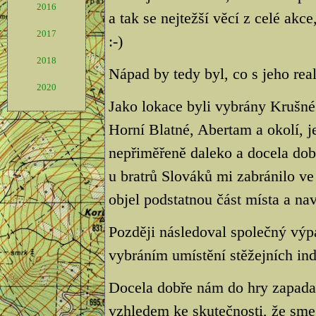
2016
a tak se nejtežší věcí z celé akce,
2017
:-)
2018
Nápad by tedy byl, co s jeho real
2020
Jako lokace byli vybrány Krušné
Horní Blatné, Abertam a okolí, j
nepřiměřeně daleko a docela dob
u bratrů Slováků mi zabránilo v
objel podstatnou část místa a nav
Později následoval společný výp
vybráním umístění stěžejních indi
Docela dobře nám do hry zapada
vzhledem ke skutečnosti, že sme 