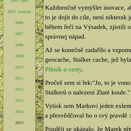
2005 - jaro
Každoročně vymýšlet inovace, a
2005 - podzim
to je dojít do cíle, není nikter
2006
během řeči na Výsadek, zjistili s
2007
správnej nápad.
2008
Až se konečně zadařilo a vzpom
2009
geocache, Stalker cache, jež byl
2010
Piknik u cesty
.
2011
Pročeš sem si řek:"Jo, to je vo
2012
Stalkerů o nalezení Zlaté koule."
2013
Vytisk sem Markovi jeden exlemp
2014
a přesvědčoval ho o svý pravdě :
2015
Později se ukázalo, že Marek pře