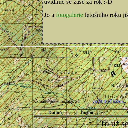
uvidíme se zase za rok :-D
Jo a
fotogalerie
letošního roku ji