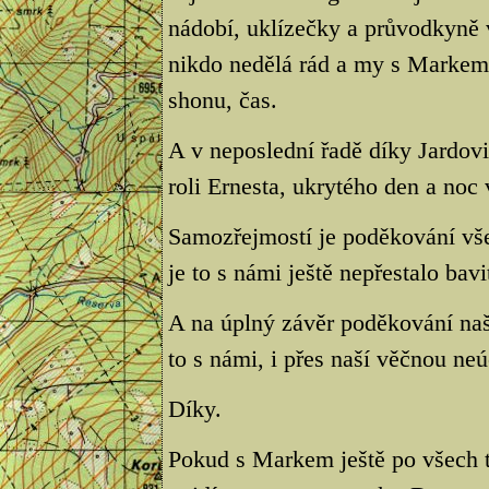
nádobí, uklízečky a průvodkyně v
nikdo nedělá rád a my s Markem
shonu, čas.
A v neposlední řadě díky Jardov
roli Ernesta, ukrytého den a noc
Samozřejmostí je poděkování vš
je to s námi ještě nepřestalo bavi
A na úplný závěr poděkování na
to s námi, i přes naší věčnou neú
Díky.
Pokud s Markem ještě po všech t