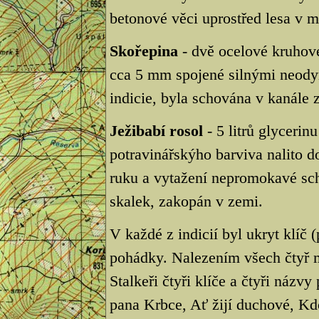
betonové věci uprostřed lesa v m
Skořepina
- dvě ocelové kruhov
cca 5 mm spojené silnými neod
indicie, byla schována v kanále 
Ježibabí rosol
- 5 litrů glycerin
potravinářskýho barviva nalito d
ruku a vytažení nepromokavé schr
skalek, zakopán v zemi.
V každé z indicií byl ukryt klíč
pohádky. Nalezením všech čtyř m
Stalkeři čtyři klíče a čtyři názv
pana Krbce, Ať žijí duchové, Kd