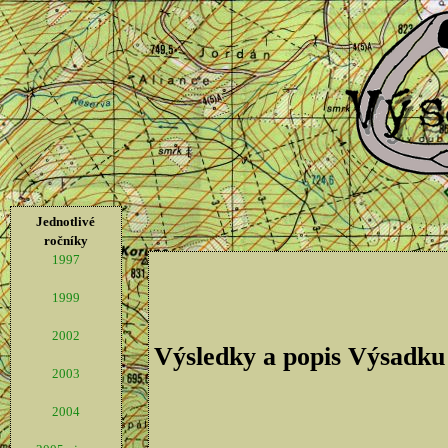
Jednotlivé
ročníky
1997
1999
2002
Výsledky a popis Výsadku
2003
2004