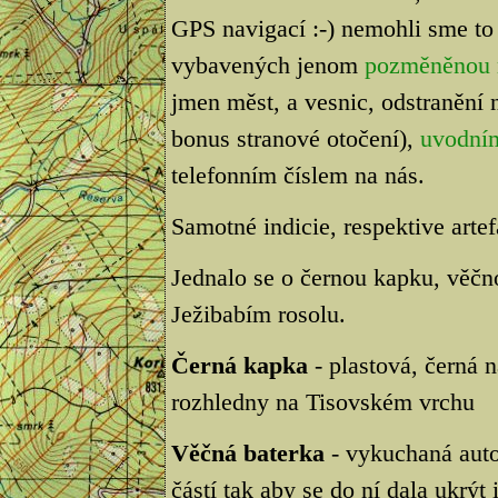
GPS navigací :-) nemohli sme to
vybavených jenom
pozměněnou
jmen měst, a vesnic, odstranění n
bonus stranové otočení),
uvodní
telefonním číslem na nás.
Samotné indicie, respektive artef
Jednalo se o černou kapku, věčn
Ježibabím rosolu.
Černá kapka
- plastová, černá 
rozhledny na Tisovském vrchu
Věčná baterka
- vykuchaná autob
částí tak aby se do ní dala ukrýt