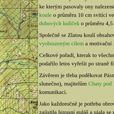
ke kterým pasovaly ony nalezené 
koule
o průměru 10 cm svítící ve
duhových kuliček
o průměru 4,5
Společně se Zlatou koulí obsahov
vyobrazeným cílem
a motivační
Celkové pořadí, kterak to všech
podařilo letos vyřešit po straně f
Závěrem je třeba poděkovat Pásmu
slunečno), majitelům
Chaty pod 
komunikaci.
Jako každoročně je potřeba obro
zajistila luxusní guláš a ujala s