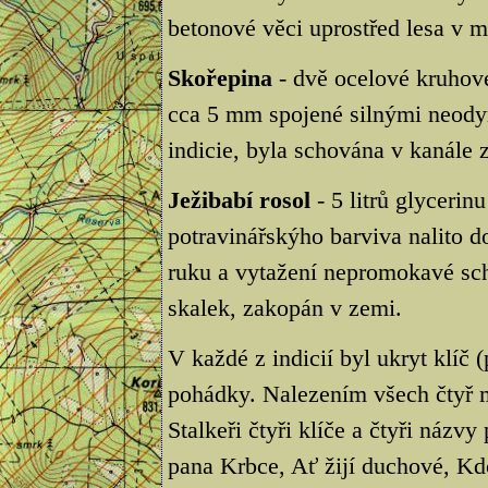
betonové věci uprostřed lesa v m
Skořepina
- dvě ocelové kruhov
cca 5 mm spojené silnými neod
indicie, byla schována v kanále 
Ježibabí rosol
- 5 litrů glycerin
potravinářskýho barviva nalito d
ruku a vytažení nepromokavé schr
skalek, zakopán v zemi.
V každé z indicií byl ukryt klíč
pohádky. Nalezením všech čtyř m
Stalkeři čtyři klíče a čtyři názv
pana Krbce, Ať žijí duchové, Kd