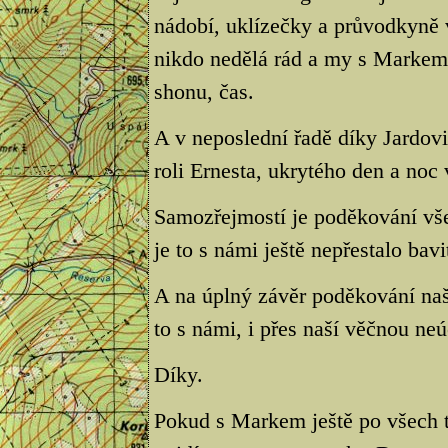
nádobí, uklízečky a průvodkyně v
nikdo nedělá rád a my s Markem
shonu, čas.
A v neposlední řadě díky Jardov
roli Ernesta, ukrytého den a noc
Samozřejmostí je poděkování vš
je to s námi ještě nepřestalo bavi
A na úplný závěr poděkování na
to s námi, i přes naší věčnou neú
Díky.
Pokud s Markem ještě po všech t