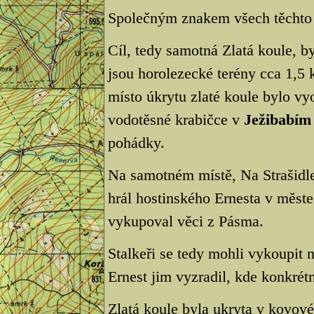
Společným znakem všech těchto p
Cíl, tedy samotná Zlatá koule, b
jsou horolezecké terény cca 1,5 
místo úkrytu zlaté koule bylo v
vodotěsné krabičce v
Ježibabím
pohádky.
Na samotném místě, Na Strašidlec
hrál hostinského Ernesta v měste
vykupoval věci z Pásma.
Stalkeři se tedy mohli vykoupit 
Ernest jim vyzradil, kde konkrétn
Zlatá koule byla ukryta v kovové