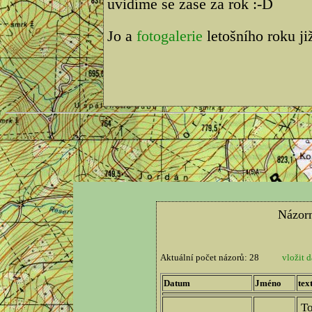
uvidíme se zase za rok :-D
Jo a
fotogalerie
letošního roku ji