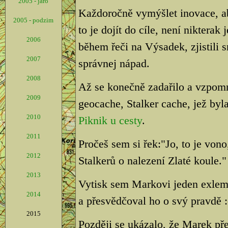
2005 - jaro
Každoročně vymýšlet inovace, a
2005 - podzim
to je dojít do cíle, není nikter
2006
během řeči na Výsadek, zjistili s
2007
správnej nápad.
2008
Až se konečně zadařilo a vzpom
2009
geocache, Stalker cache, jež byl
2010
Piknik u cesty
.
2011
Pročeš sem si řek:"Jo, to je vo
2012
Stalkerů o nalezení Zlaté koule."
2013
Vytisk sem Markovi jeden exlemp
2014
a přesvědčoval ho o svý pravdě :
2015
Později se ukázalo, že Marek pře