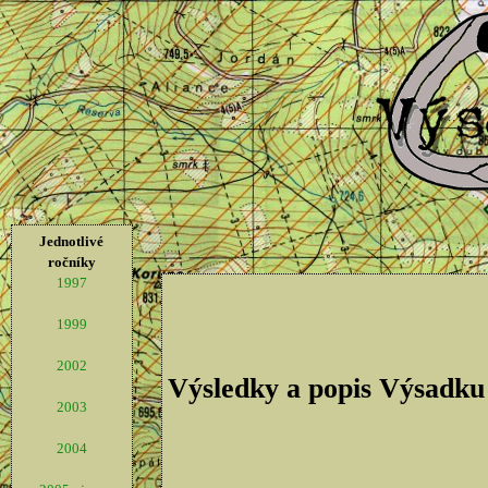
Jednotlivé
ročníky
1997
1999
2002
Výsledky a popis Výsadku
2003
2004