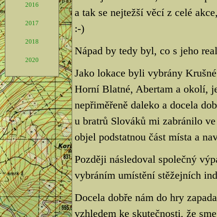
2016
a tak se nejtežší věcí z celé akce,
2017
:-)
2018
Nápad by tedy byl, co s jeho real
2020
Jako lokace byli vybrány Krušné
Horní Blatné, Abertam a okolí, j
nepřiměřeně daleko a docela dob
u bratrů Slováků mi zabránilo v
objel podstatnou část místa a nav
Později následoval společný výp
vybráním umístění stěžejních indi
Docela dobře nám do hry zapada
vzhledem ke skutečnosti, že sme 