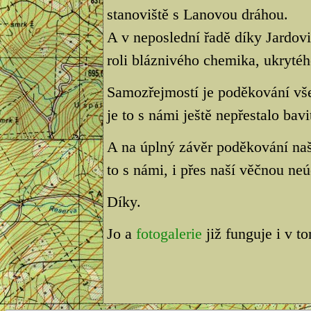
stanoviště s Lanovou dráhou.
A v neposlední řadě díky Jardov
roli bláznivého chemika, ukryté
Samozřejmostí je poděkování vš
je to s námi ještě nepřestalo bavi
A na úplný závěr poděkování na
to s námi, i přes naší věčnou neú
Díky.
Jo a
fotogalerie
již funguje i v t