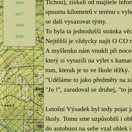
Tichou), získali od majitele info
2016
spoustu kilometrů v terénu s vy
2017
se dali vysazovat týmy.
2018
To byla ta jednodušší stránka věc
2020
Nejtěžší je vždycky najít O CO 
A myšlenku nám vnukli při noco
který si vyrazili na výlet s kamar
tom, kterak je to ve škole těžký.
"Uděláme to jako předměty na zá
"Jo !", zaradoval se druhej, "to j
Letošní Výsadek byl tedy pojat 
školy. Tomu sme uzpůsobili i obl
do autobusu na sebe vzal oblek i