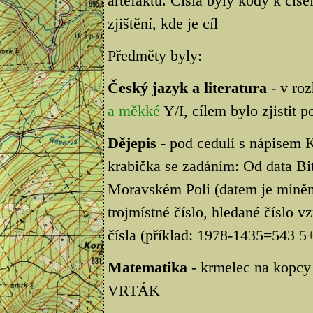
artefaktů. Čísla byly kódy k čís
zjištění, kde je cíl
Předměty byly:
Český jazyk a literatura
- v roz
a měkké
Y/I, cílem bylo zjistit 
Dějepis
- pod cedulí s nápis
krabička se zadáním: Od data Bi
Moravském Poli (datem je míně
trojmístné číslo, hledané číslo v
čísla (příklad: 1978-1435=543 
Matematika
- krmelec na kopcy
VRTÁK