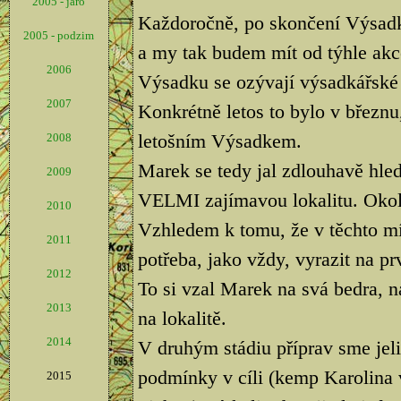
2005 - jaro
Každoročně, po skončení Výsadk
2005 - podzim
a my tak budem mít od týhle akce
2006
Výsadku se ozývají výsadkářské 
2007
Konkrétně letos to bylo v březnu,
letošním Výsadkem.
2008
Marek se tedy jal zdlouhavě hled
2009
VELMI zajímavou lokalitu. Okolí
2010
Vzhledem k tomu, že v těchto mí
2011
potřeba, jako vždy, vyrazit na pr
2012
To si vzal Marek na svá bedra, na
2013
na lokalitě.
2014
V druhým stádiu příprav sme jeli
podmínky v cíli (kemp Karolina 
2015