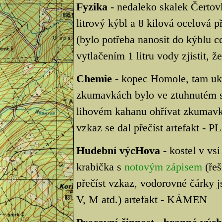
Fyzika
- nedaleko skalek Čertov
litrový kýbl a 8 kilová ocelová p
(bylo potřeba nanosit do kýblu cc
vytlačením 1 litru vody zjistit, ž
Chemie
- kopec Homole, tam ukr
zkumavkách bylo ve ztuhnutém s
lihovém kahanu ohřívat zkumavku
vzkaz se dal přečíst artefakt -
Hudební výcHova
- kostel v vsi
krabička s
notovým zápisem
(řeš
přečíst vzkaz, vodorovné čárky j
V, M atd.) artefakt - KÁMEN