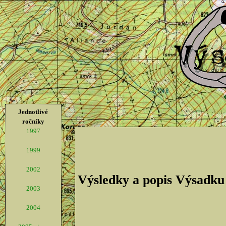
Jednotlivé
ročníky
1997
1999
2002
Výsledky a popis Výsadku
2003
2004