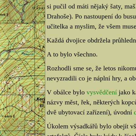
si pučil od máti nějaký šaty, ma
Drahoše). Po nastoupení do busu 
učitelka a myslim, že všem musel
Každá dvojice obdržela průhled
A to bylo všechno.
Rozhodli sme se, že letos nikom
nevyzradili co je náplní hry, a o
V obálce bylo
vysvědčení
jako k
názvy měst, řek, některých kopc
dvě ubytovací zařízení), úvodní
Úkolem výsadkářů bylo obejít vš