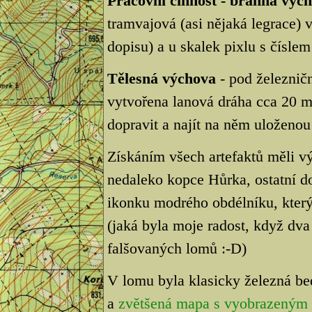
Pracovní činnost - branná výc
tramvajová (asi nějaká legrace) 
dopisu) a u skalek pixlu s čísl
Tělesná výchova
- pod železnič
vytvořena lanová dráha cca 20 me
dopravit a najít na něm uloženo
Získáním všech artefaktů měli vý
nedaleko kopce Hůrka, ostatní d
ikonku modrého obdélníku, který
(jaká byla moje radost, když dva
falšovaných lomů :-D)
V lomu byla klasicky železná be
a
zvětšená mapa s vyobrazeným 