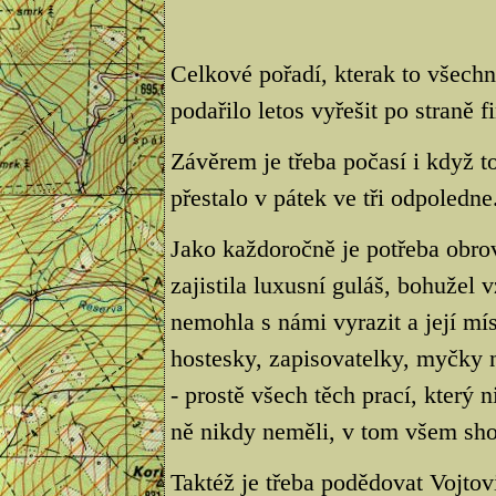
Celkové pořadí, kterak to všech
podařilo letos vyřešit po straně f
Závěrem je třeba počasí i když t
přestalo v pátek ve tři odpoledne
Jako každoročně je potřeba obro
zajistila luxusní guláš, bohuže
nemohla s námi vyrazit a její mís
hostesky, zapisovatelky, myčky 
- prostě všech těch prací, který
ně nikdy neměli, v tom všem sho
Taktéž je třeba podědovat Vojtovi