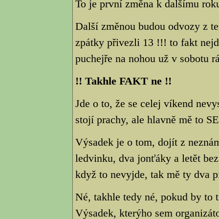
To je první změna k dalšímu rok
Další změnou budou odvozy z ter
zpátky přivezli 13 !!! to fakt n
puchejře na nohou už v sobotu rá
!! Takhle FAKT ne !!
Jde o to, že se celej víkend nev
stojí prachy, ale hlavně mě to S
Výsadek je o tom, dojít z neznám
ledvinku, dva jonťáky a letět bez
když to nevyjde, tak mě ty dva p
Né, takhle tedy né, pokud by to t
Výsadek, kterýho sem organizátor