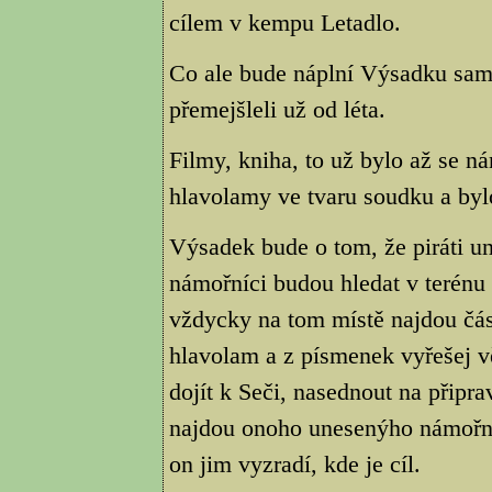
cílem v kempu Letadlo.
Co ale bude náplní Výsadku samo
přemejšleli už od léta.
Filmy, kniha, to už bylo až se ná
hlavolamy ve tvaru soudku a byl
Výsadek bude o tom, že piráti u
námořníci budou hledat v terénu
vždycky na tom místě najdou čás
hlavolam a z písmenek vyřešej 
dojít k Seči, nasednout na připra
najdou onoho unesenýho námořní
on jim vyzradí, kde je cíl.