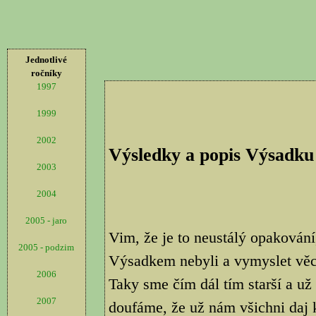
Jednotlivé
ročníky
1997
1999
2002
Výsledky a popis Výsadku
2003
2004
2005 - jaro
Vim, že je to neustálý opakování,
2005 - podzim
Výsadkem nebyli a vymyslet věci, 
2006
Taky sme čím dál tím starší a už
2007
doufáme, že už nám všichni daj 