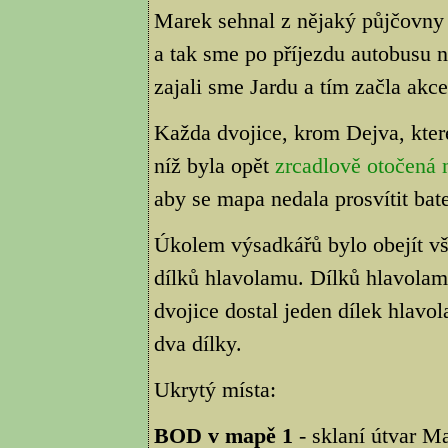
Marek sehnal z nějaký půjčovny 
a tak sme po příjezdu autobusu na
zajali sme Jardu a tím začla akce.
Každa dvojice, krom Dejva, kter
níž byla opět
zrcadlově otočená
aby se mapa nedala prosvítit bate
Úkolem výsadkářů bylo obejít vše
dílků hlavolamu. Dílků hlavolam
dvojice dostal jeden dílek hlav
dva dílky.
Ukrytý místa:
BOD v mapě 1
- sklaní útvar Ma