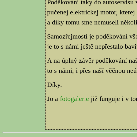
Poděkování taky do autoservisu 
pučenej elektrickej motor, kterej
a díky tomu sme nemuseli několik
Samozřejmostí je poděkování vš
je to s námi ještě nepřestalo bavi
A na úplný závěr poděkování na
to s námi, i přes naší věčnou neú
Díky.
Jo a
fotogalerie
již funguje i v t