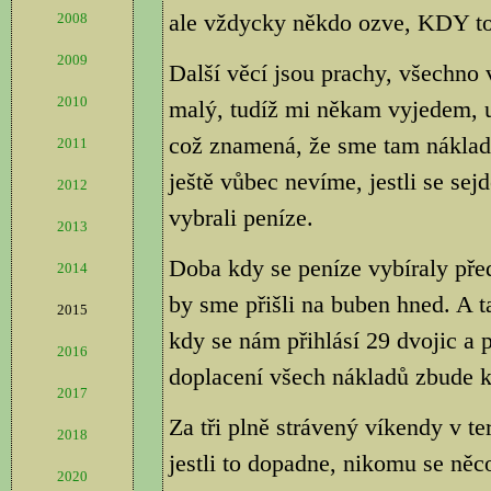
ale vždycky někdo ozve, KDY to
2008
2009
Další věcí jsou prachy, všechno
2010
malý, tudíž mi někam vyjedem, 
což znamená, že sme tam náklad
2011
ještě vůbec nevíme, jestli se sej
2012
vybrali peníze.
2013
Doba kdy se peníze vybíraly před
2014
by sme přišli na buben hned. A 
2015
kdy se nám přihlásí 29 dvojic a p
2016
doplacení všech nákladů zbude k
2017
Za tři plně strávený víkendy v te
2018
jestli to dopadne, nikomu se něco
2020