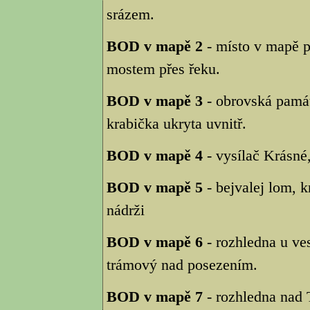
srázem.
BOD v mapě 2
- místo v mapě p
mostem přes řeku.
BOD v mapě 3
- obrovská památ
krabička ukryta uvnitř.
BOD v mapě 4
- vysílač Krásné,
BOD v mapě 5
- bejvalej lom, k
nádrži
BOD v mapě 6
- rozhledna u ve
trámový nad posezením.
BOD v mapě 7
- rozhledna nad 