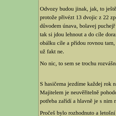
Odvozy budou jinak, jak, to ješt
protože přivézt 13 dvojic z 22 zp
důvodem únava, bolavej puchejř 
tak si jdou lehnout a do cíle dor
obálku cíle a přídou rovnou tam, 
už fakt ne.
No nic, to sem se trochu rozvášn
S hasičema jezdíme každej rok n
Majitelem je neuvěřitelně pohodo
potřeba zařídí a hlavně je s nim
Pročeš bylo rozhodnuto a letošn