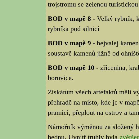
trojstromu se zelenou turisticko
BOD v mapě 8
- Velký rybník, 
rybníka pod silnicí
BOD v mapě 9
- bejvalej kamen
soustavě kamenů jižně od ohništ
BOD v mapě 10
- zřícenina, kr
borovice.
Získáním všech artefaktů měli vý
přehradě na místo, kde je v mapě
pramici, přeplout na ostrov a ta
Námořník výměnou za složený h
bednu. Uvnitř truhly byla
zvětše