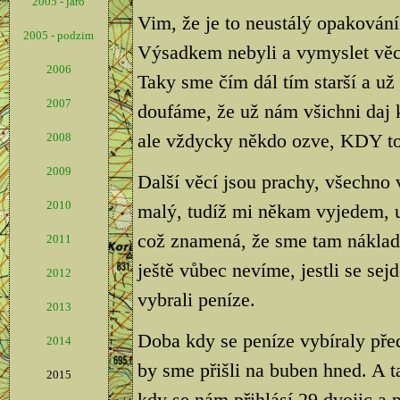
2005 - jaro
Vim, že je to neustálý opakování,
2005 - podzim
Výsadkem nebyli a vymyslet věci, 
2006
Taky sme čím dál tím starší a už
2007
doufáme, že už nám všichni daj 
ale vždycky někdo ozve, KDY to
2008
2009
Další věcí jsou prachy, všechno
2010
malý, tudíž mi někam vyjedem, 
což znamená, že sme tam náklad
2011
ještě vůbec nevíme, jestli se sej
2012
vybrali peníze.
2013
Doba kdy se peníze vybíraly před
2014
by sme přišli na buben hned. A 
2015
kdy se nám přihlásí 29 dvojic a p