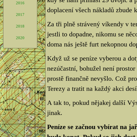
2016
doplacení všech nákladů zbude k
2017
Za tři plně strávený víkendy v te
2018
jestli to dopadne, nikomu se něco
2020
doma nás ještě furt nekopnou dop
Když už se peníze vyberou a dot
nezúčastní, bohužel není prostor
prostě finančně nevyšlo. Což pr
Terezy a tratit na každý akci desít
A tak to, pokud nějakej další Vý
jinak.
Peníze se začnou vybírat na jař
bude konat. Pokud se jich dost 