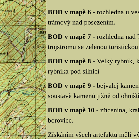
BOD v mapě 6
- rozhledna u ve
trámový nad posezením.
BOD v mapě 7
- rozhledna nad 
trojstromu se zelenou turisticko
BOD v mapě 8
- Velký rybník, 
rybníka pod silnicí
BOD v mapě 9
- bejvalej kamen
soustavě kamenů jižně od ohništ
BOD v mapě 10
- zřícenina, kr
borovice.
Získáním všech artefaktů měli vý