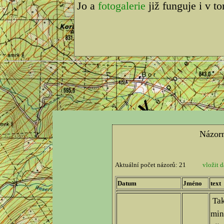
Jo a
fotogalerie
již funguje i v t