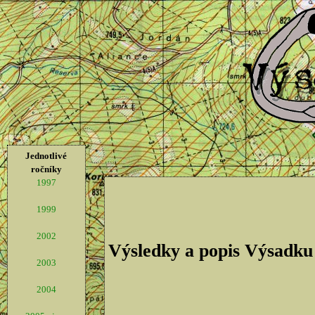
Jednotlivé
ročníky
1997
1999
2002
Výsledky a popis Výsadku
2003
2004