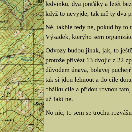
ledvinku, dva jonťáky a letět bez
když to nevyjde, tak mě ty dva p
Né, takhle tedy né, pokud by to t
Výsadek, kterýho sem organizátor
Odvozy budou jinak, jak, to ješt
protože přivézt 13 dvojic z 22 zp
důvodem únava, bolavej puchejř 
tak si jdou lehnout a do cíle dor
obálku cíle a přídou rovnou tam, 
už fakt ne.
No nic, to sem se trochu rozvášn