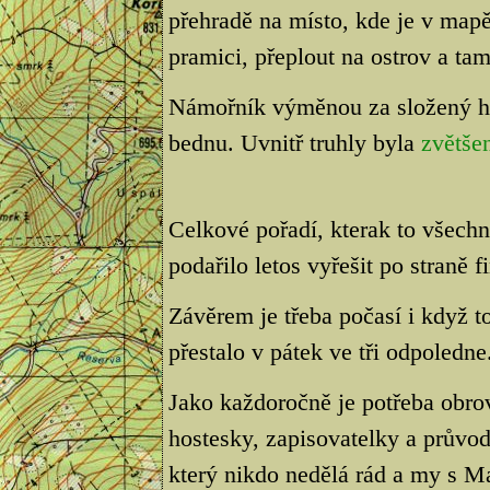
přehradě na místo, kde je v mapě
pramici, přeplout na ostrov a ta
Námořník výměnou za složený h
bednu. Uvnitř truhly byla
zvětše
Celkové pořadí, kterak to všech
podařilo letos vyřešit po straně f
Závěrem je třeba počasí i když t
přestalo v pátek ve tři odpoledne
Jako každoročně je potřeba obro
hostesky, zapisovatelky a průvod
který nikdo nedělá rád a my s M