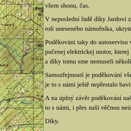
všem shonu, čas.
V neposlední řadě díky Jardovi
roli uneseného námořníka, ukryté
Poděkování taky do autoservisu 
pučenej elektrickej motor, kterej
a díky tomu sme nemuseli několik
Samozřejmostí je poděkování vš
je to s námi ještě nepřestalo bavi
A na úplný závěr poděkování na
to s námi, i přes naší věčnou neú
Díky.