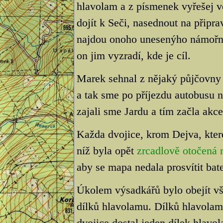
hlavolam a z písmenek vyřešej 
dojít k Seči, nasednout na připra
najdou onoho unesenýho námořní
on jim vyzradí, kde je cíl.
Marek sehnal z nějaký půjčovny 
a tak sme po příjezdu autobusu na
zajali sme Jardu a tím začla akce.
Každa dvojice, krom Dejva, kter
níž byla opět
zrcadlově otočená
aby se mapa nedala prosvítit bate
Úkolem výsadkářů bylo obejít vše
dílků hlavolamu. Dílků hlavolam
dvojice dostal jeden dílek hlav