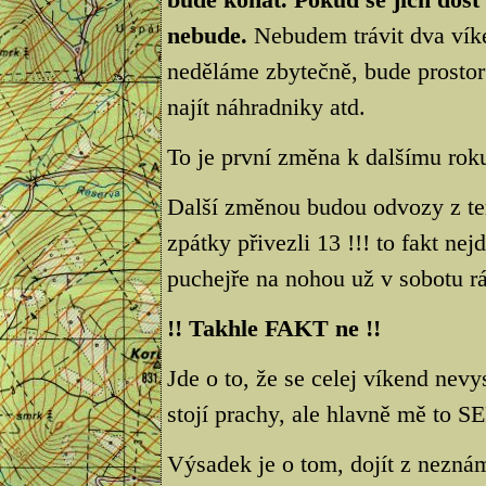
nebude.
Nebudem trávit dva víken
neděláme zbytečně, bude prostor
najít náhradniky atd.
To je první změna k dalšímu rok
Další změnou budou odvozy z ter
zpátky přivezli 13 !!! to fakt n
puchejře na nohou už v sobotu rá
!! Takhle FAKT ne !!
Jde o to, že se celej víkend nev
stojí prachy, ale hlavně mě to S
Výsadek je o tom, dojít z neznám