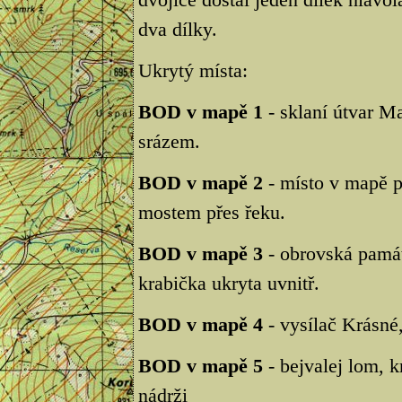
dva dílky.
Ukrytý místa:
BOD v mapě 1
- sklaní útvar Ma
srázem.
BOD v mapě 2
- místo v mapě p
mostem přes řeku.
BOD v mapě 3
- obrovská památ
krabička ukryta uvnitř.
BOD v mapě 4
- vysílač Krásné,
BOD v mapě 5
- bejvalej lom, k
nádrži