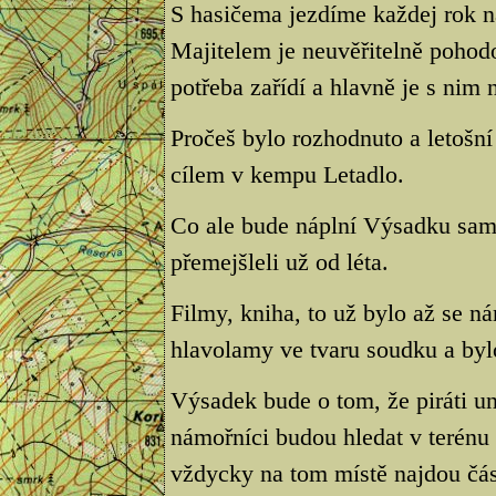
S hasičema jezdíme každej rok n
Majitelem je neuvěřitelně pohodo
potřeba zařídí a hlavně je s nim
Pročeš bylo rozhodnuto a letošn
cílem v kempu Letadlo.
Co ale bude náplní Výsadku samo
přemejšleli už od léta.
Filmy, kniha, to už bylo až se ná
hlavolamy ve tvaru soudku a byl
Výsadek bude o tom, že piráti u
námořníci budou hledat v terénu
vždycky na tom místě najdou čás