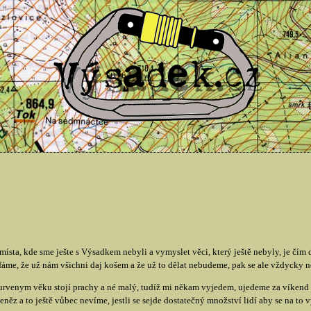
místa, kde sme ješte s Výsadkem nebyli a vymyslet věci, který ještě nebyly, je čím d
fáme, že už nám všichni daj košem a že už to dělat nebudeme, pak se ale vždycky 
kurvenym věku stojí prachy a né malý, tudíž mi někam vyjedem, ujedeme za víken
z a to ještě vůbec nevíme, jestli se sejde dostatečný množství lidí aby se na to v