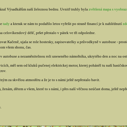
zal Výsadkářům naší železnou bednu. Uvnitř truhly byla
zvětšená mapa s vyobra
je
tady
a kterak se nám to podařilo letos vyřešit po straně financí je k nahlédnutí
zd
a celovíkendový déšť, pršet přestalo v pátek ve tři odpoledne.
at Kačeně, ujala se role hostesky, zapisovatelky a průvodkyně v autobuse - prostě 
tom všem shonu, čas.
v autobuse a nezaměnitelnou roli uneseného námořníka, ukrytého den a noc na ost
cích, měl sem od kluků pučenej elektrickej motor, kterej poháněl tu naší hasičsk
trov.
m za skvělou atmosféru a že je to s námi ještě nepřestalo bavit.
ženám, dětem a všem, které to s námi, i přes naší věčnou neúčast doma, ještě nepře
.