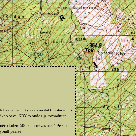
ál tím težší. Taky sme čím dál tím starší a už
někdo ozve, KDY to bude a je rozhodnuto.
d něco kolem 500 km, což znamená, že sme
ybrali peníze.