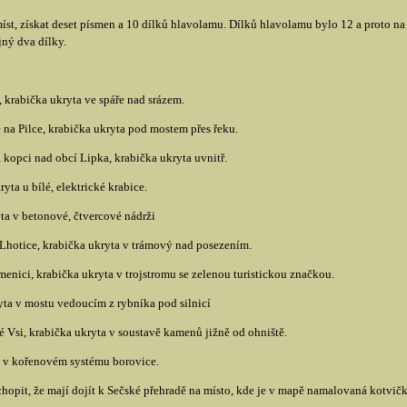
st, získat deset písmen a 10 dílků hlavolamu. Dílků hlavolamu bylo 12 a proto na 
ný dva dílky.
, krabička ukryta ve spáře nad srázem.
na Pilce, krabička ukryta pod mostem přes řeku.
 kopci nad obcí Lipka, krabička ukryta uvnitř.
yta u bílé, elektrické krabice.
yta v betonové, čtvercové nádrži
Lhotice, krabička ukryta v trámový nad posezením.
nici, krabička ukryta v trojstromu se zelenou turistickou značkou.
yta v mostu vedoucím z rybníka pod silnicí
Vsi, krabička ukryta v soustavě kamenů jižně od ohniště.
ta v kořenovém systému borovice.
hopit, že mají dojít k Sečské přehradě na místo, kde je v mapě namalovaná kotvička