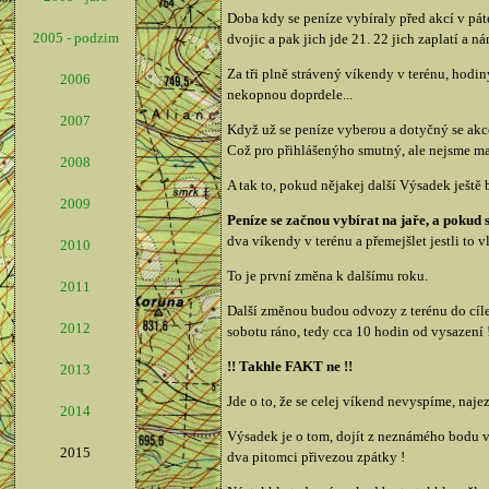
Doba kdy se peníze vybíraly před akcí v pát
2005 - podzim
dvojic a pak jich jde 21. 22 jich zaplatí a
Za tři plně strávený víkendy v terénu, hodiny
2006
nekopnou doprdele...
2007
Když už se peníze vyberou a dotyčný se akce
Což pro přihlášenýho smutný, ale nejsme matk
2008
A tak to, pokud nějakej další Výsadek ještě 
2009
Peníze se začnou vybírat na jaře, a pokud s
dva víkendy v terénu a přemejšlet jestli to 
2010
To je první změna k dalšímu roku.
2011
Další změnou budou odvozy z terénu do cíle.
2012
sobotu ráno, tedy cca 10 hodin od vysazení !
!! Takhle FAKT ne !!
2013
Jde o to, že se celej víkend nevyspíme, naje
2014
Výsadek je o tom, dojít z neznámého bodu vys
2015
dva pitomci přivezou zpátky !