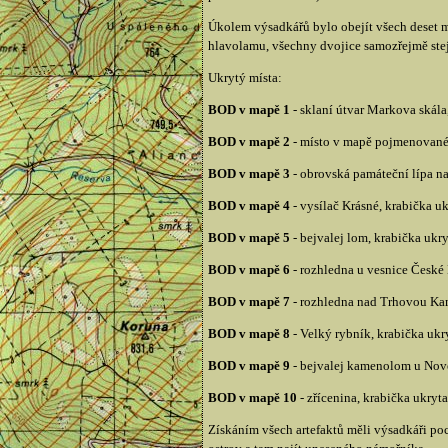
Úkolem výsadkářů bylo obejít všech deset mí
hlavolamu, všechny dvojice samozřejmě stej
Ukrytý místa:
BOD v mapě 1
- sklaní útvar Markova skála
BOD v mapě 2
- místo v mapě pojmenované 
BOD v mapě 3
- obrovská památeční lípa na
BOD v mapě 4
- vysílač Krásné, krabička ukr
BOD v mapě 5
- bejvalej lom, krabička ukr
BOD v mapě 6
- rozhledna u vesnice České 
BOD v mapě 7
- rozhledna nad Trhovou Kame
BOD v mapě 8
- Velký rybník, krabička ukr
BOD v mapě 9
- bejvalej kamenolom u Nové 
BOD v mapě 10
- zřícenina, krabička ukry
Získáním všech artefaktů měli výsadkáři poc