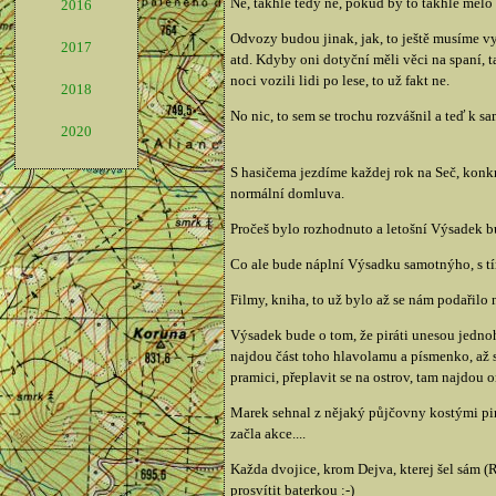
Né, takhle tedy né, pokud by to takhle mělo 
2016
Odvozy budou jinak, jak, to ještě musíme vy
2017
atd. Kdyby oni dotyční měli věci na spaní, t
noci vozili lidi po lese, to už fakt ne.
2018
No nic, to sem se trochu rozvášnil a teď k s
2020
S hasičema jezdíme každej rok na Seč, konkr
normální domluva.
Pročeš bylo rozhodnuto a letošní Výsadek b
Co ale bude náplní Výsadku samotnýho, s tím
Filmy, kniha, to už bylo až se nám podařilo
Výsadek bude o tom, že piráti unesou jedno
najdou část toho hlavolamu a písmenko, až 
pramici, přeplavit se na ostrov, tam najdou
Marek sehnal z nějaký půjčovny kostými pirát
začla akce....
Každa dvojice, krom Dejva, kterej šel sám 
prosvítit baterkou :-)