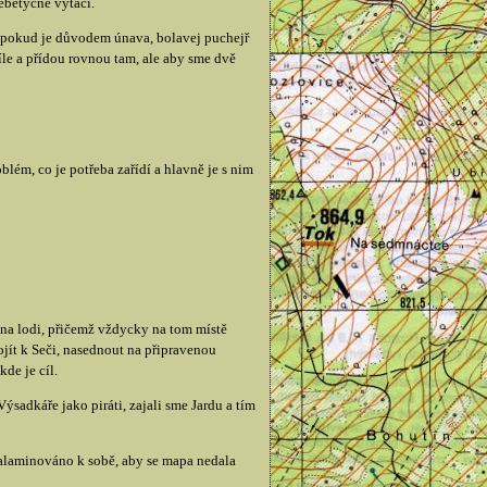
nebetyčně vytáčí.
na pokud je důvodem únava, bolavej puchejř
íle a přídou rovnou tam, ale aby sme dvě
lém, co je potřeba zařídí a hlavně je s nim
na lodi, přičemž vždycky na tom místě
jít k Seči, nasednout na připravenou
de je cíl.
ýsadkáře jako piráti, zajali sme Jardu a tím
zalaminováno k sobě, aby se mapa nedala