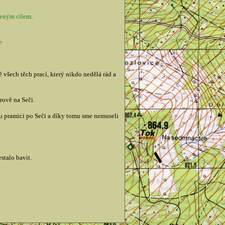
zeným cílem
.
e
všech těch prací, který nikdo nedělá rád a
rově na Seči.
ou pramici po Seči a díky tomu sme nemuseli
stalo bavit.