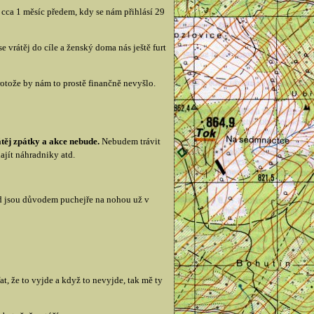
 cca 1 měsíc předem, kdy se nám přihlásí 29
e vrátěj do cíle a ženský doma nás ještě furt
otože by nám to prostě finančně nevyšlo.
átěj zpátky a akce nebude.
Nebudem trávit
ajít náhradniky atd.
kud jsou důvodem puchejře na nohou už v
at, že to vyjde a když to nevyjde, tak mě ty