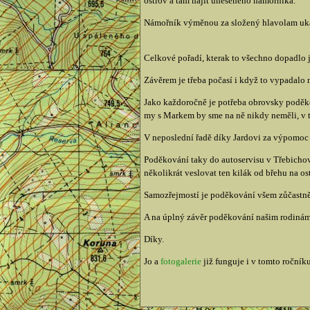
ostrov a tam najít uneseného námořníka.
Námořník výměnou za složený hlavolam uká
Celkové pořadí, kterak to všechno dopadlo 
Závěrem je třeba počasí i když to vypadalo n
Jako každoročně je potřeba obrovsky poděkov
my s Markem by sme na ně nikdy neměli, v 
V neposlední řadě díky Jardovi za výpomoc 
Poděkování taky do autoservisu v Třebichovi
několikrát veslovat ten kilák od břehu na os
Samozřejmostí je poděkování všem zůčastněný
A na úplný závěr poděkování našim rodinám, 
Díky.
Jo a
fotogalerie
již funguje i v tomto ročníku