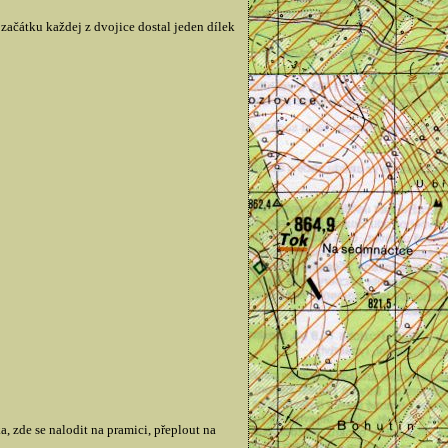
začátku každej z dvojice dostal jeden dílek
, zde se nalodit na pramici, přeplout na