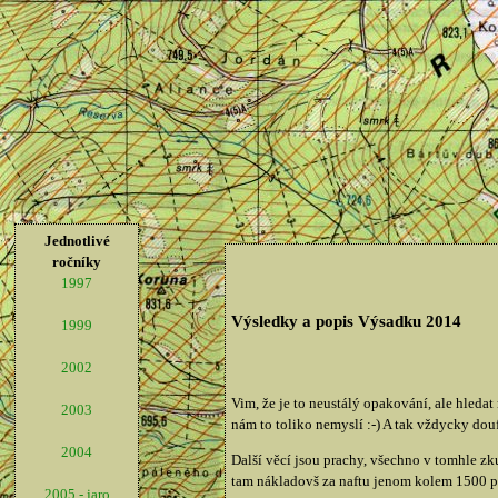
Jednotlivé
ročníky
1997
Výsledky a popis Výsadku 2014
1999
2002
Vim, že je to neustálý opakování, ale hledat 
2003
nám to toliko nemyslí :-) A tak vždycky dou
2004
Další věcí jsou prachy, všechno v tomhle z
tam nákladovš za naftu jenom kolem 1500 peně
2005 - jaro