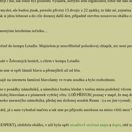
bejt i dál, tak tohle byl poslední Výsadek, kterýho sem organizátor, tohle mě fakt 
myslet, ale budou jinak, protože přivézt 13 dvojic z 22 zpátky, to fakt né, zejmé
ak si jdou lehnout a do cíle dorazej další den, případně otevřou nouzovou obálku c
amotnýmu letošnímu ročníku....
étně do kempu Letadlo. Majitelem je neuvěřitelně pohodovej chlapík, nic není prob
ude v Železnejch horách, s cílem v kempu Letadlo.
 sme si opět lámali hlavu a přemejšleli už od léta.
 najít na internetu famózní hlavolamy ve tvaru soudku a bylo rozhodnuto.
ho z posádky námořníků, a námořníci budou hledat v terénu místa podobný věcem 
složej hlavolam a z písmenek vyřešej větu: LOĎ PŘÍSTAV, poznaj v mapě, že maj do
 onoho unesenýho námořníka, předaj mu složenej soudek Rumu :-) a on jim vyzradí, k
ů, já z auta vyhrabal mačetu a tak sme po příjezdu autobusu na místo vlítli mezi V
(RESPEKT), obdržela obálku, v níž byla opět
zrcadlově otočená mapa
a
dopis
, obě 