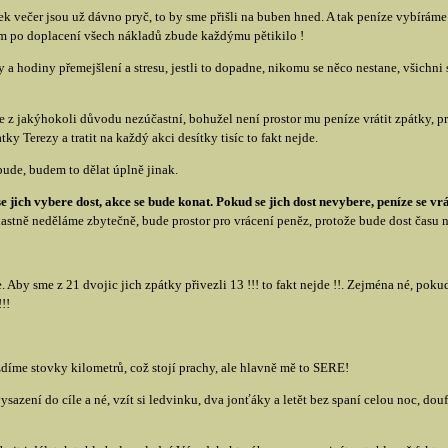
ek večer jsou už dávno pryč, to by sme přišli na buben hned. A tak peníze vybíráme
 nám po doplacení všech nákladů zbude každýmu pětikilo !
 a hodiny přemejšlení a stresu, jestli to dopadne, nikomu se něco nestane, všichni s
 z jakýhokoli důvodu nezúčastní, bohužel není prostor mu peníze vrátit zpátky, pr
y Terezy a tratit na každý akci desítky tisíc to fakt nejde.
bude, budem to dělat úplně jinak.
e jich vybere dost, akce se bude konat. Pokud se jich dost nevybere, peníze se vr
vlastně neděláme zbytečně, bude prostor pro vrácení peněz, protože bude dost času n
 Aby sme z 21 dvojic jich zpátky přivezli 13 !!! to fakt nejde !!. Zejména né, po
!!
zdíme stovky kilometrů, což stojí prachy, ale hlavně mě to SERE!
azení do cíle a né, vzít si ledvinku, dva jonťáky a letět bez spaní celou noc, douf