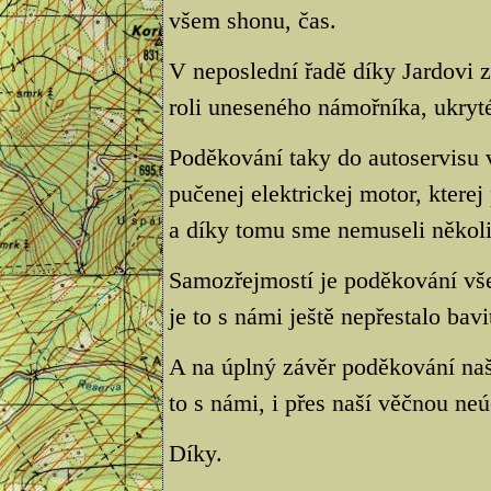
všem shonu, čas.
V neposlední řadě díky Jardovi
roli uneseného námořníka, ukryté
Poděkování taky do autoservisu 
pučenej elektrickej motor, kterej
a díky tomu sme nemuseli několik
Samozřejmostí je poděkování vš
je to s námi ještě nepřestalo bavi
A na úplný závěr poděkování na
to s námi, i přes naší věčnou neú
Díky.