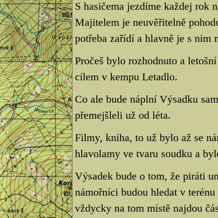
S hasičema jezdíme každej rok n
Majitelem je neuvěřitelně pohodo
potřeba zařídí a hlavně je s nim
Pročeš bylo rozhodnuto a letošn
cílem v kempu Letadlo.
Co ale bude náplní Výsadku samo
přemejšleli už od léta.
Filmy, kniha, to už bylo až se ná
hlavolamy ve tvaru soudku a byl
Výsadek bude o tom, že piráti u
námořníci budou hledat v terénu
vždycky na tom místě najdou čás