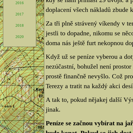
2016
doplacení všech nákladů zbude k
2017
Za tři plně strávený víkendy v te
2018
jestli to dopadne, nikomu se něco
2020
doma nás ještě furt nekopnou dop
Když už se peníze vyberou a dot
nezúčastní, bohužel není prostor
prostě finančně nevyšlo. Což pr
Terezy a tratit na každý akci desít
A tak to, pokud nějakej další Vý
jinak.
Peníze se začnou vybírat na jař
bude konat. Pokud se jich dost 