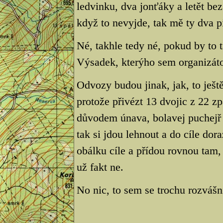
ledvinku, dva jonťáky a letět bez
když to nevyjde, tak mě ty dva p
Né, takhle tedy né, pokud by to t
Výsadek, kterýho sem organizátor
Odvozy budou jinak, jak, to ješt
protože přivézt 13 dvojic z 22 zp
důvodem únava, bolavej puchejř 
tak si jdou lehnout a do cíle dor
obálku cíle a přídou rovnou tam, 
už fakt ne.
No nic, to sem se trochu rozvášn