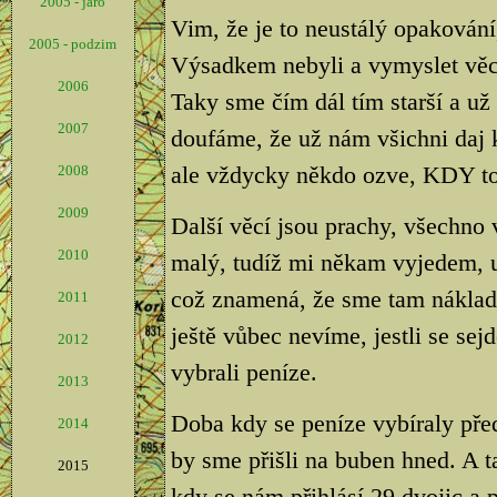
2005 - jaro
Vim, že je to neustálý opakování,
2005 - podzim
Výsadkem nebyli a vymyslet věci, 
2006
Taky sme čím dál tím starší a už
2007
doufáme, že už nám všichni daj 
ale vždycky někdo ozve, KDY to
2008
2009
Další věcí jsou prachy, všechno
2010
malý, tudíž mi někam vyjedem, 
což znamená, že sme tam náklad
2011
ještě vůbec nevíme, jestli se sej
2012
vybrali peníze.
2013
Doba kdy se peníze vybíraly před
2014
by sme přišli na buben hned. A 
2015
kdy se nám přihlásí 29 dvojic a p