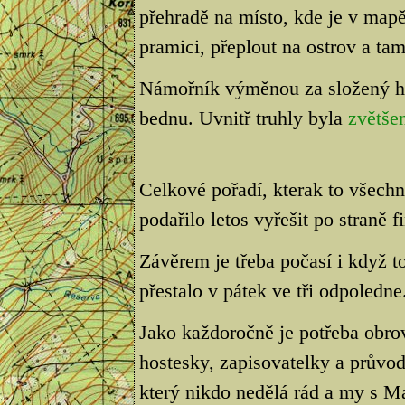
přehradě na místo, kde je v mapě
pramici, přeplout na ostrov a ta
Námořník výměnou za složený h
bednu. Uvnitř truhly byla
zvětše
Celkové pořadí, kterak to všech
podařilo letos vyřešit po straně f
Závěrem je třeba počasí i když t
přestalo v pátek ve tři odpoledne
Jako každoročně je potřeba obro
hostesky, zapisovatelky a průvod
který nikdo nedělá rád a my s M