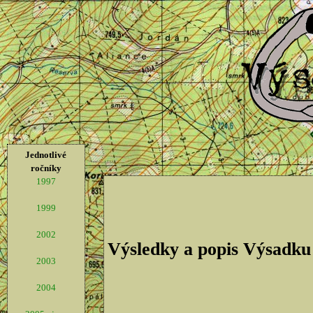
Jednotlivé
ročníky
1997
1999
2002
Výsledky a popis Výsadku
2003
2004