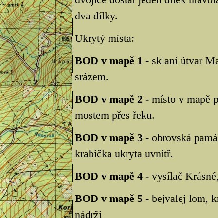
dva dílky.
Ukrytý místa:
BOD v mapě 1
- sklaní útvar Ma
srázem.
BOD v mapě 2
- místo v mapě p
mostem přes řeku.
BOD v mapě 3
- obrovská památ
krabička ukryta uvnitř.
BOD v mapě 4
- vysílač Krásné,
BOD v mapě 5
- bejvalej lom, k
nádrži