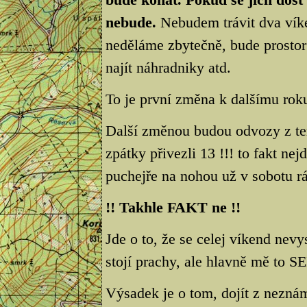
nebude.
Nebudem trávit dva víken
neděláme zbytečně, bude prostor
najít náhradniky atd.
To je první změna k dalšímu rok
Další změnou budou odvozy z ter
zpátky přivezli 13 !!! to fakt n
puchejře na nohou už v sobotu rá
!! Takhle FAKT ne !!
Jde o to, že se celej víkend nev
stojí prachy, ale hlavně mě to S
Výsadek je o tom, dojít z neznám