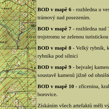
BOD v mapě 6
- rozhledna u ve
trámový nad posezením.
BOD v mapě 7
- rozhledna nad 
trojstromu se zelenou turisticko
BOD v mapě 8
- Velký rybník, 
rybníka pod silnicí
BOD v mapě 9
- bejvalej kamen
soustavě kamenů jižně od ohništ
BOD v mapě 10
- zřícenina, kr
borovice.
Získáním všech artefaktů měli vý