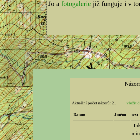
Jo a
fotogalerie
již funguje i v t