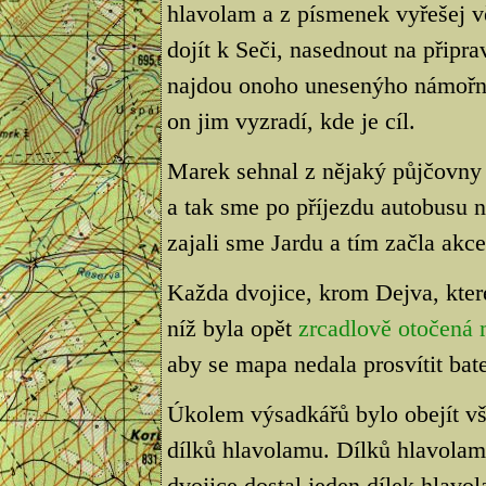
hlavolam a z písmenek vyřešej 
dojít k Seči, nasednout na připra
najdou onoho unesenýho námořní
on jim vyzradí, kde je cíl.
Marek sehnal z nějaký půjčovny 
a tak sme po příjezdu autobusu na
zajali sme Jardu a tím začla akce.
Každa dvojice, krom Dejva, kter
níž byla opět
zrcadlově otočená
aby se mapa nedala prosvítit bate
Úkolem výsadkářů bylo obejít vše
dílků hlavolamu. Dílků hlavolam
dvojice dostal jeden dílek hlav