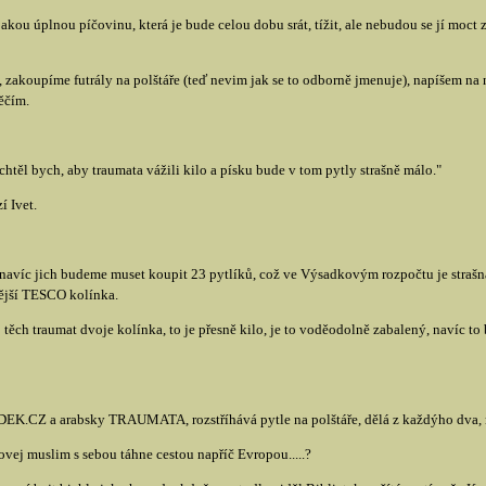
jakou úplnou píčovinu, která je bude celou dobu srát, tížit, ale nebudou se jí moct 
koupíme futrály na polštáře (teď nevim jak se to odborně jmenuje), napíšem na
ěčím.
chtěl bych, aby traumata vážili kilo a písku bude v tom pytly strašně málo."
í Ivet.
navíc jich budeme muset koupit 23 pytlíků, což ve Výsadkovým rozpočtu je strašná
nější TESCO kolínka.
 těch traumat dvoje kolínka, to je přesně kilo, je to voděodolně zabalený, navíc to 
EK.CZ a arabsky TRAUMATA, rozstříhává pytle na polštáře, dělá z každýho dva, n
ej muslim s sebou táhne cestou napříč Evropou.....?