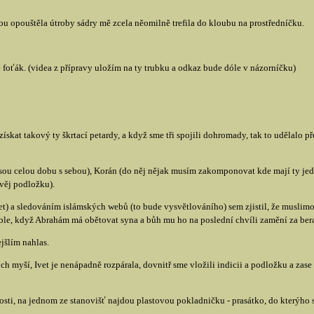
rou opouštěla útroby sádry mě zcela něomilně trefila do kloubu na prostředníčku.
 foťák. (videa z přípravy uložím na ty trubku a odkaz bude dóle v názorníčku)
skat takový ty škrtací petardy, a když sme tři spojili dohromady, tak to udělalo p
sou celou dobu s sebou), Korán (do něj nějak musím zakomponovat kde mají ty jedn
evěj podložku).
t) a sledováním islámských webů (to bude vysvětlováního) sem zjistil, že muslimo
bible, když Abrahám má obětovat syna a bůh mu ho na poslední chvíli zamění za ber
jšlím nahlas.
h myší, Ivet je nenápadně rozpárala, dovnitř sme vložili indicii a podložku a zase
osti, na jednom ze stanovišť najdou plastovou pokladničku - prasátko, do kterýho 