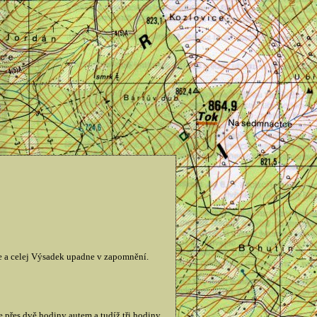
ne a celej Výsadek upadne v zapomnění.
e přes dvě hodiny autem a tudíž tři hodiny