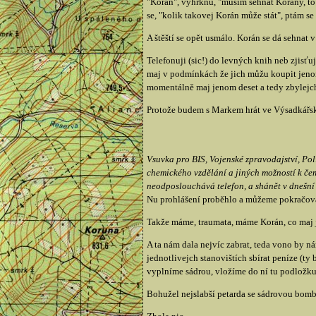
"Korán", vyhrknu, "musim sehnat Korány, to 
se, "kolik takovej Korán může stát", ptám s
A štěští se opět usmálo. Korán se dá sehnat 
Telefonuji (sic!) do levných knih neb zjisť
maj v podmínkách že jich můžu koupit jenom 
momentálně maj jenom deset a tedy zbylejc
Protože budem s Markem hrát ve Výsadkářsk
Vsuvka pro BIS, Vojenské zpravodajství, Pol
chemického vzdělání a jiných možností k čem
neodposlouchává telefon, a shánět v dnešní 
Nu prohlášení proběhlo a můžeme pokračov
Takže máme, traumata, máme Korán, co maj je
A ta nám dala nejvíc zabrat, teda vono by ná
jednotlivejch stanovištích sbírat peníze (ty
vyplníme sádrou, vložíme do ní tu podložku,
Bohužel nejslabší petarda se sádrovou bomb