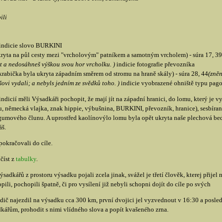
ili
indicie slovo BURKINI
kryta na půl cesty mezi "vrcholovým" patníkem a samotným vrcholem) - súra 17, 3
it a nedosáhneš výškou svou hor vrcholku. )
indicie fotografie převozníka
krabička byla ukryta západním směrem od stromu na hraně skály) - súra 28, 44
(zněn
ovi vydali; a nebyls jedním ze svědků toho. )
indicie vyobrazené ohniště typu pago
ndicií měli Výsadkáři pochopit, že mají jít na západní hranici, do lomu, který je
u, německá vlajka, znak hippie, výbušnina, BURKINI, převozník, hranice), sesbíran
 gumového člunu. A uprostřed kaolínovýlo lomu byla opět ukryta naše plechová be
š.
okračovali do cíle.
číst z
tabulky
.
adkářů z prostoru výsadku pojali zcela jinak, svážel je třetí člověk, kterej přije
pili, pochopili špatně, či pro vysílení již nebyli schopni dojít do cíle po svých
idič najezdil na výsadku cca 300 km, první dvojici jel vyzvednout v 16:30 a posled
kářům, prohodit s nimi vlídného slova a popít kvašeného zrna.