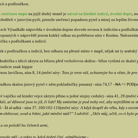
icii a podloužkou.
t
otočenou mapu
na jejíž druhý straně je
návod na hledání indicií
,
úvodní dopis
, n
 obrdželi v jutovým pytli, protože utečenci popadnou pytel a mizej za lepším život
tech Výsadkáře nápověda v úvodním dopise dovede rovnou k indiciím a podložkám 
h popsaných v nápovědě jenom krátký odkaz na potřebnou súru v Koránu. Nalezením 
ičku s podložkami a indicií.
ček s podloužkou a indicií, bez odkazu na přesné místo v mapě, nějak mi ty arabský
krabička s idicií ukryta za břízou před vrcholovou skálou - bříza vyrůstá ze skalní
indicie znak hippie
ěnou lavičkou, súra 8, 14
(znění súry: Toto je trest váš, ochutnejte ho a vězte, že pr
rudkou skalou jutový pytel v něm pokladničky prasata) - súra 74,17 -
NA
=> POD
(z
vé vajičko od kinder vejce ukryto přímo u jedné stojny cedule) - súra 41, 29
(znění 
li, ať džinové jsou to již, či lidé! My umístíme je pod nohy své, aby nejnižšími se st
- Íd al-adhá - súra 37, 100/102-110
(znění súry: A když dospěl do věku, kdy s otcem
m obětovat; uvaž a řekni, jaké mínění máš?“ I odvětil: „Otče můj, učiň, co ti bylo 
a on položil ho čelem k zemi,
a pravdu měl - a takto ty, kdož dobré činí, odměňujeme -