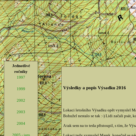
Jednotlivé
ročníky
1997
Výsledky a popis Výsadku 2016
1999
2002
Lokaci letošního Výsadku opět vymyslel Mare
2003
Bohužel nestalo se tak :-) Lidi začali psát, kd
2004
A tak sem na to teda přistoupil, s tím, že V
2005 - jaro
Lokaci tedy vymyslel Marek, konečně se nám 