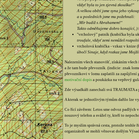
vždyť byla to jen zjevná zkouška!“
A velkou obětí jsme syna jeho vykoup
a u posledních jsme mu požehnali:
„Mír budiž s Abrahamem!“
Takto odměňujeme dobro konající, )
"vrcholový" patník (krabička byla u
troufale, vždyť zemi nemůžeš rozpolt
vrcholová krabička - vzkaz v knize (
úbočí Sinaje, když rozkaz jsme Mojžíš
Nalezením všech stanovišť, získáním všech i
a že tam bude převozník. (indicie: znak lom
převozníkovi v lomu zaplatili za zapůjčení
motivační dopis
a poukázka na vepřový gulá
Zde výsadkáři zanechali svá TRAUMATA a p
A kterak se jednotlivým týmům dařilo lze vy
Co řící závěrem: Letos sme odvoz padlých výs
nouzový telefon a svážel ty, kteří to nepocho
To je myslím správná cesta, protože tenhle ř
organizátoři se mohli věnovat došlým Výsad