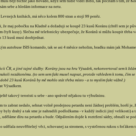
musí bejt bichle jako hovado, když sem tudle viděl Bibli, tak počítám s tím, že K
e sám sebe a hledám informace na netu.
v Levnejch knihách, má něco kolem 800 stran a stojí 99 peněz.
uji, že maj pobočku na Kladně a dožaduji se koupě 23 kusů Koránu (chtěl sem je pů
čtyři kusy). Slečna mě telefonicky ubezpečuje, že Koránů si můžu koupit třeba vagó
h 13 kusů musí doobjednat.
ým autobuse ISIS komando, tak se asi 4 měsíce neholim, bradku mám jak Mohame
icii ČR, a jiné tajné služby: Korány jsou na hru Výsadek, nekonvertoval sem k Islá
ukoli nezákonému. (to sem sem fakt musel napsat, protože vzhledem k tomu, čím se ž
době 23 kusů Koránů by mě mohlo stát třeba místo - a to myslim fakt vážně.)
at Výsadkem.
ště takový teroristi u sebe - ano správně nějakou tu výbušninu.
m to zabrat nedalo, sehnat volně prodejnou petardu neni žádnej problém, horší je, ž
 by byly drahý a tak sme je nahradili podložkama - v každý indicii jiný velikosti) a
 uděláme díru na petardu a bude. Odpálením dojde k roztržení sádry, obnaží se pod
o udělala neuvěřitelný věci, schovanej za stromem, s vystrčenou rukou s foťákem t