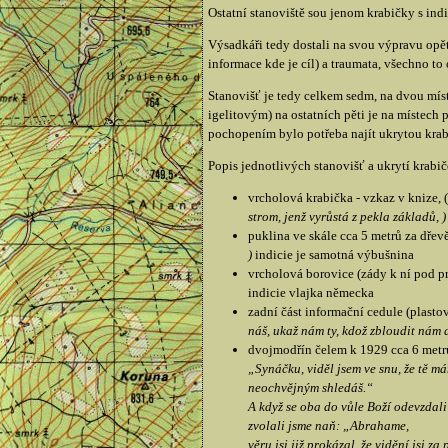
Ostatní stanoviště sou jenom krabičky s ind
Výsadkáři tedy dostali na svou výpravu opě
informace kde je cíl) a traumata, všechno to
Stanovišť je tedy celkem sedm, na dvou mís
igelitovým) na ostatních pěti je na místec
pochopením bylo potřeba najít ukrytou krab
Popis jednotlivých stanovišť a ukrytí krabi
vrcholová krabička - vzkaz v knize, (
strom, jenž vyrůstá z pekla základů, )
puklina ve skále cca 5 metrů za dřev
)
indicie je samotná výbušnina
vrcholová borovice (zády k ní pod p
indicie vlajka německa
zadní část informační cedule (plasto
náš, ukaž nám ty, kdož zbloudit nám da
dvojmodřín čelem k 1929 cca 6 metrů 
„Synáčku, viděl jsem ve snu, že tě má
neochvějným shledáš.“
A když se oba do vůle Boží odevzdali 
zvolali jsme naň: „Abrahame,
věru jsi již prokázal, že vidění jsi z