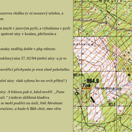
ouzovou obálku (v ní nouzový telefon, a
em.
(myši v jutovým pytli, a výbušnina v pytli
správné súry v koránu, přečtením a
 znaky nedělaj dobře v php editoru:
 pukliny) súra 37, 62/64
(znění súry: a je to
o nevěřící přichystán je trest ohně pekelného.
nění súry: však vyženu ho na vrch příkrý! )
súry: A řeknou pak ti, kdož nevěří: „Pane
ali.“ )
indicie zkřížená kladiva
 se mohl podílet na úsilí, řekl Abraham:
poručeno; a bude-li Bůh chtít, mne věru