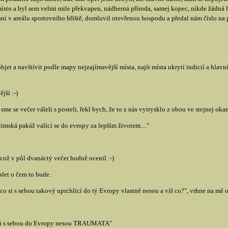
ísto a byl sem velmi mile překvapen, nádherná příroda, samej kopec, nikde žádná ho
í v areálu sportovního hřiště, domluvil otevřenou hospodu a předal nám číslo na 
jet a navštívit podle mapy nejzajímavější místa, najít místa ukrytí indicií a hla
jší :-)
sme se večer váleli s posteli, řekl bych, že to z nás vytrysklo z obou ve stejnej oka
limská pakáž valící se do evropy za lepším životem...."
což v půl dvanáctý večer hodně ocenil :-)
let o čem to bude.
 "co si s sebou takový uprchlící do tý Evropy vlastně nesou a víš co?", vrhne na mě 
cí si s sebou do Evropy nesou TRAUMATA"