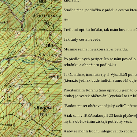
Zhola nic.
Strašná rána, podložka v prdeli a cestou kte
Au.
Trefit mi optiku foťáku, tak mám hovno a né
Tak tudy cesta nevede.
Musíme sehnat nějakou slabší petardu.
Po předlouhých peripetiích se nám povedlo zí
schránku a obnažit tu podložku.
Takže máme, traumata (ty si Výsadkáři pone
(kterážto jednak bude indicií a zárověň obj
Pročítámním Koránu (ano opravdu jsem to če
druhej je svátek obětování (vychází to i z 
"Budou muset obětovat nějaký zvíře", přeme
A tak sem v IKEA zakoupil 23 kusů plyšovejc
myši a obětováním získají potřebný věci.
A aby se mohli trochu integrovat do společn