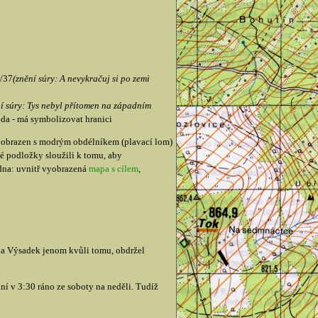
9/37
(znění súry: A nevykračuj si po zemi
í súry: Tys nebyl přítomen na západním
da - má symbolizovat hranici
 vyobrazen s modrým obdélníkem (plavací lom)
é podložky sloužili k tomu, aby
dna: uvnitř vyobrazená
mapa s cílem
,
l na Výsadek jenom kvůli tomu, obdržel
ní v 3:30 ráno ze soboty na neděli. Tudíž