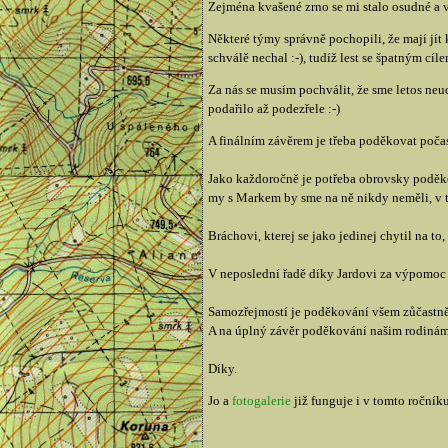
Zejména kvašené zrno se mi stalo osudné a v
Některé týmy správně pochopili, že mají jí
schválě nechal :-), tudíž lest se špatným cíl
Za nás se musím pochválit, že sme letos neu
podařilo až podezřele :-)
A finálním závěrem je třeba poděkovat počasí
Jako každoročně je potřeba obrovsky poděkov
my s Markem by sme na ně nikdy neměli, v 
Bráchovi, kterej se jako jedinej chytil na t
V neposlední řadě díky Jardovi za výpomoc 
Samozřejmostí je poděkování všem zůčastněný
A na úplný závěr poděkování našim rodinám, 
Díky.
Jo a
fotogalerie
již funguje i v tomto ročníku