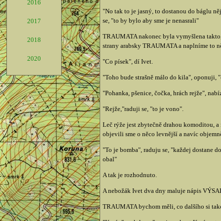
2016
"No tak to je jasný, to dostanou do báglu ně
se, "to by bylo aby sme je nenasrali"
2017
TRAUMATA nakonec byla vymyšlena takto, za
2018
strany arabsky TRAUMATA a naplníme to n
2020
"Co písek", dí Ivet.
"Toho bude strašně málo do kila", oponuji, "
"Pohanka, pšenice, čočka, hrách rejže", nabíz
"Rejže,"raduji se, "to je vono".
Leč rýže jest zbytečně drahou komoditou, a 
objevili sme o něco levnější a navíc objem
"To je bomba", raduju se, "každej dostane do
obal"
A tak je rozhodnuto.
A nebožák Ivet dva dny maluje nápis VÝSAD
TRAUMATA bychom měli, co dalšího si takov