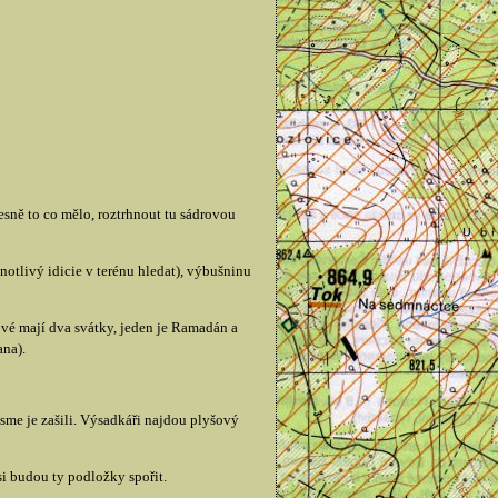
řesně to co mělo, roztrhnout tu sádrovou
otlivý idicie v terénu hledat), výbušninu
vé mají dva svátky, jeden je Ramadán a
ana).
 sme je zašili. Výsadkáři najdou plyšový
si budou ty podložky spořit.