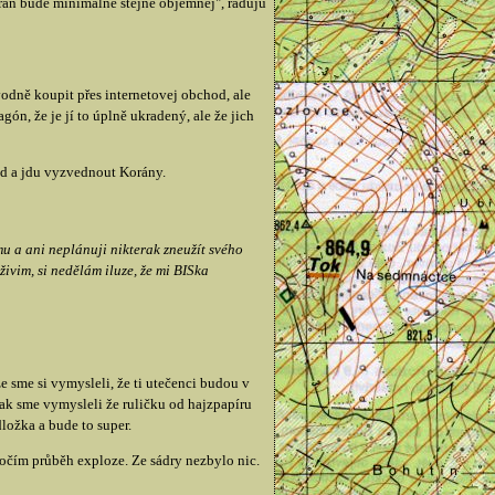
orán bude minimálně stějně objemnej", raduju
vodně koupit přes internetovej obchod, ale
n, že je jí to úplně ukradený, ale že jich
d a jdu vyzvednout Korány.
mu a ani neplánuji nikterak zneužít svého
ivim, si nedělám iluze, že mi BISka
e sme si vymysleli, že ti utečenci budou v
 tak sme vymysleli že ruličku od hajzpapíru
ložka a bude to super.
očím průběh exploze. Ze sádry nezbylo nic.