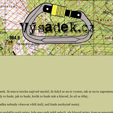
k. Já sem si trochu najivně myslel, že když se na to vyseru, tak se na to zapome
y to bude, jak to bude, kolik to bude stát a hlavně, že už se těšej...
ýsadku nebudu věnovat větší úsilí, než bude nezbytně nutný.
podařilo najít místo, kde sme opět ještě nebyli, ale hlavně místo, kam se nepojed