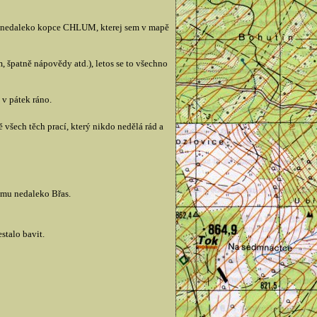
pu nedaleko kopce CHLUM, kterej sem v mapě
, špatně nápovědy atd.), letos se to všechno
 v pátek ráno.
všech těch prací, který nikdo nedělá rád a
omu nedaleko Břas.
stalo bavit.