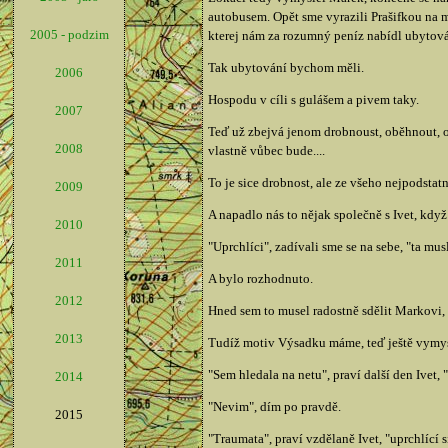
autobusem. Opět sme vyrazili Prašifkou na m
2005 - podzim
kterej nám za rozumný peníz nabídl ubytován
Tak ubytování bychom měli.
2006
Hospodu v cíli s gulášem a pivem taky.
2007
Teď už zbejvá jenom drobnoust, oběhnout, ob
2008
vlastně vůbec bude....
To je sice drobnost, ale ze všeho nejpodstatně
2009
A napadlo nás to nějak společně s Ivet, když 
2010
"Uprchlíci", zadívali sme se na sebe, "ta mus
2011
A bylo rozhodnuto.
2012
Hned sem to musel radostně sdělit Markovi, 
2013
Tudíž motiv Výsadku máme, teď ještě vymys
"Sem hledala na netu", praví další den Ivet,
2014
"Nevim", dím po pravdě.
2015
"Traumata", praví vzdělaně Ivet, "uprchlí