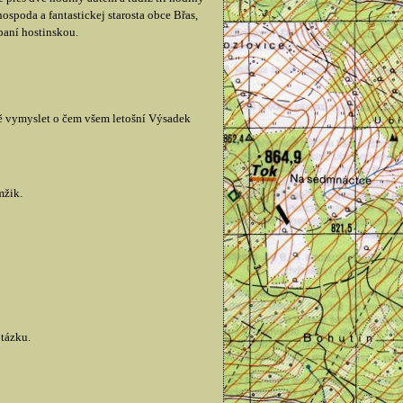
spoda a fantastickej starosta obce Břas,
paní hostinskou.
vně vymyslet o čem všem letošní Výsadek
mžik.
otázku.