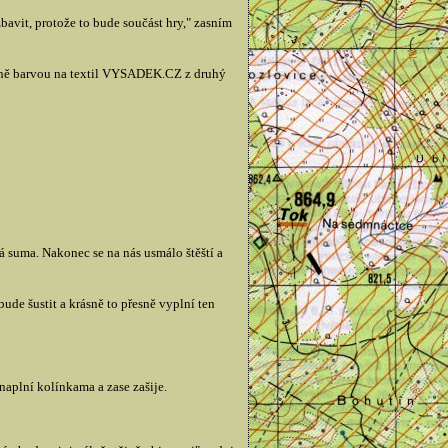
zbavit, protože to bude součást hry," zasním
 ně barvou na textil VYSADEK.CZ z druhý
 suma. Nakonec se na nás usmálo štěští a
bude šustit a krásně to přesně vyplní ten
aplní kolínkama a zase zašije.