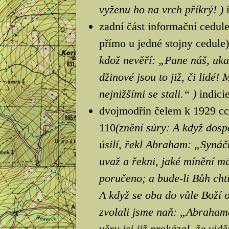
vyženu ho na vrch příkrý! )
zadní část informační cedule
přímo u jedné stojny cedule)
kdož nevěří: „Pane náš, uka
džinové jsou to již, či lidé!
nejnižšími se stali.“ )
indici
dvojmodřín čelem k 1929 cca
110
(znění súry: A když dosp
úsilí, řekl Abraham: „Synáč
uvaž a řekni, jaké mínění má
poručeno; a bude-li Bůh cht
A když se oba do vůle Boží o
zvolali jsme naň: „Abraham
věru jsi již prokázal, že vidě