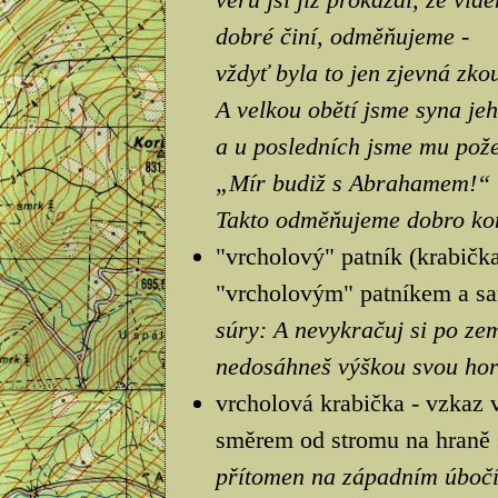
dobré činí, odměňujeme -
vždyť byla to jen zjevná zko
A velkou obětí jsme syna jeh
a u posledních jsme mu pože
„Mír budiž s Abrahamem!“
Takto odměňujeme dobro kon
"vrcholový" patník (krabička
"vrcholovým" patníkem a sa
súry: A nevykračuj si po zem
nedosáhneš výškou svou hor
vrcholová krabička - vzkaz 
směrem od stromu na hraně s
přítomen na západním úbočí 