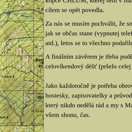
kopce CHLUM, kterej sem v mapě 
cílem se opět povedla.
Za nás se musím pochválit, že sm
jak se občas stane (vypnutej te
atd.), letos se to všechno podařil
A finálním závěrem je třeba podě
celovíkendový déšť (pršelo celej 
Jako každoročně je potřeba obro
hostesky, zapisovatelky a průvod
který nikdo nedělá rád a my s M
všem shonu, čas.