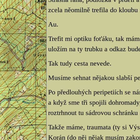
zcela něomilně trefila do kloubu
Au.
Trefit mi optiku foťáku, tak mám
uložím na ty trubku a odkaz bud
Tak tudy cesta nevede.
Musíme sehnat nějakou slabší pe
Po předlouhých peripetiích se ná
a když sme tři spojili dohromady,
roztrhnout tu sádrovou schránku 
Takže máme, traumata (ty si Výs
Korán (do něj nějak musím zakom