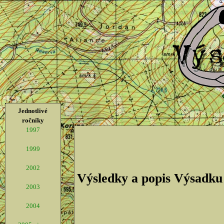
Jednotlivé
ročníky
1997
1999
2002
Výsledky a popis Výsadku
2003
2004