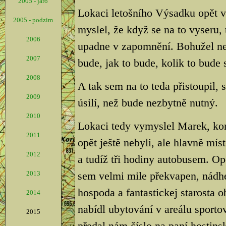
2005 - jaro
Lokaci letošního Výsadku opět v
2005 - podzim
myslel, že když se na to vyseru,
2006
upadne v zapomnění. Bohužel nesta
2007
bude, jak to bude, kolik to bude s
2008
A tak sem na to teda přistoupil,
2009
úsilí, než bude nezbytně nutný.
2010
Lokaci tedy vymyslel Marek, kon
2011
opět ještě nebyli, ale hlavně mí
2012
a tudíž tři hodiny autobusem. Op
2013
sem velmi mile překvapen, nádhe
hospoda a fantastickej starosta 
2014
nabídl ubytování v areálu sporto
2015
předal nám číslo na paní hostins