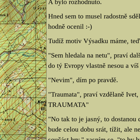
A bylo rozhodnuto.
Hned sem to musel radostně sděl
hodně ocenil :-)
Tudíž motiv Výsadku máme, teď 
"Sem hledala na netu", praví dalš
do tý Evropy vlastně nesou a víš
"Nevim", dím po pravdě.
"Traumata", praví vzdělaně Ivet,
TRAUMATA"
"No tak to je jasný, to dostanou 
bude celou dobu srát, tížit, ale 
součást hry," zasním se, "to by b