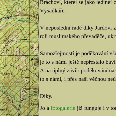
Bráchovi, kterej se jako jedinej
Výsadkáře.
V neposlední řadě díky Jardovi
roli muslimského převaděče, ukr
Samozřejmostí je poděkování vš
je to s námi ještě nepřestalo bavi
A na úplný závěr poděkování na
to s námi, i přes naší věčnou neú
Díky.
Jo a
fotogalerie
již funguje i v t