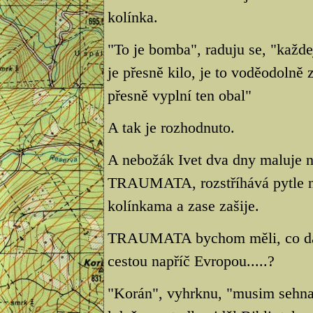
kolínka.
"To je bomba", raduju se, "každe
je přesně kilo, je to voděodolně 
přesně vyplní ten obal"
A tak je rozhodnuto.
A nebožák Ivet dva dny maluje
TRAUMATA, rozstříhává pytle na 
kolínkama a zase zašije.
TRAUMATA bychom měli, co dalš
cestou napříč Evropou.....?
"Korán", vyhrknu, "musim sehnat