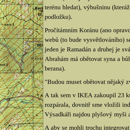
terénu hledat), výbušninu (kteráž
podložku).
Pročítámním Koránu (ano opravd
webů (to bude vysvětlováního) se
jeden je Ramadán a druhej je svá
Abrahám má obětovat syna a bůh
berana).
"Budou muset obětovat nějaký zv
A tak sem v IKEA zakoupil 23 ku
rozpárala, dovnitř sme vložili ind
Výsadkáři najdou plyšový myši a
A aby se mohli trochu integrovat