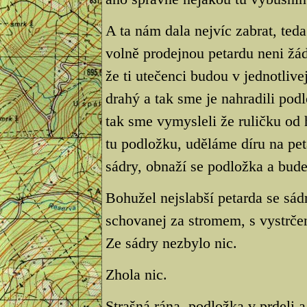
A ta nám dala nejvíc zabrat, ted
volně prodejnou petardu neni žád
že ti utečenci budou v jednotlive
drahý a tak sme je nahradili podl
tak sme vymysleli že ruličku od 
tu podložku, uděláme díru na pe
sádry, obnaží se podložka a bude
Bohužel nejslabší petarda se sád
schovanej za stromem, s vystrče
Ze sádry nezbylo nic.
Zhola nic.
Strašná rána, podložka v prdeli 