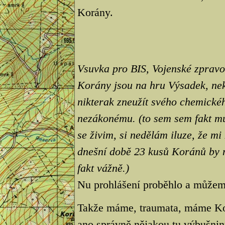
Korány.
Vsuvka pro BIS, Vojenské zpravoda
Korány jsou na hru Výsadek, nek
nikterak zneužít svého chemickéh
nezákonému. (to sem sem fakt mu
se živim, si nedělám iluze, že m
dnešní době 23 kusů Koránů by m
fakt vážně.)
Nu prohlášení proběhlo a může
Takže máme, traumata, máme Korá
ano správně nějakou tu výbušnin