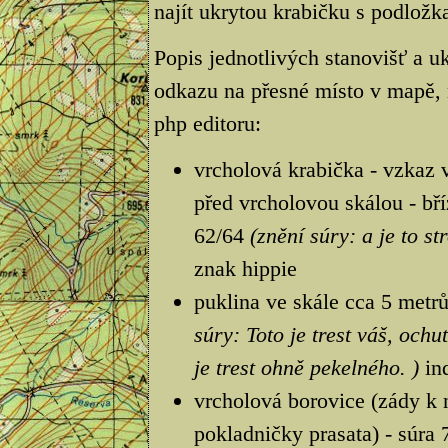
najít ukrytou krabičku s podložka
Popis jednotlivých stanovišť a uk
odkazu na přesné místo v mapě, 
php editoru:
vrcholová krabička - vzkaz v 
před vrcholovou skálou - bří
62/64
(znění súry: a je to st
znak hippie
puklina ve skále cca 5 metr
súry: Toto je trest váš, ochu
je trest ohně pekelného. )
ind
vrcholová borovice (zády k 
pokladničky prasata) - súra 