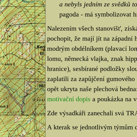
a nebyls jedním ze svědků t
pagoda - má symbolizovat h
Nalezením všech stanovišť, získ
pochopit, že mají jít na západní 
modrým obdélníkem (plavací lom)
lomu, německá vlajka, znak hip
hranice), sesbírané podložky slo
zaplatili za zapůjčení gumového
opět ukryta naše plechová bedna
motivační dopis
a poukázka na v
Zde výsadkáři zanechali svá TR
A kterak se jednotlivým týmům d