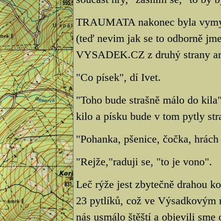
TRAUMATA nakonec byla vymyšle
(teď nevim jak se to odborně jme
VYSADEK.CZ z druhý strany a
"Co písek", dí Ivet.
"Toho bude strašně málo do kila"
kilo a písku bude v tom pytly st
"Pohanka, pšenice, čočka, hrách r
"Rejže,"raduji se, "to je vono".
Leč rýže jest zbytečně drahou k
23 pytlíků, což ve Výsadkovým r
nás usmálo štěští a objevili sme