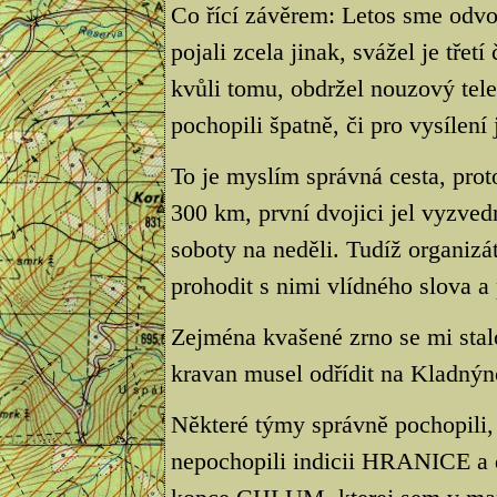
Co řící závěrem: Letos sme odvo
pojali zcela jinak, svážel je třet
kvůli tomu, obdržel nouzový telef
pochopili špatně, či pro vysílení 
To je myslím správná cesta, prot
300 km, první dvojici jel vyzved
soboty na neděli. Tudíž organiz
prohodit s nimi vlídného slova a
Zejména kvašené zrno se mi stal
kravan musel odřídit na Kladnýn
Některé týmy správně pochopili, 
nepochopili indicii HRANICE a d