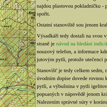
najdou plastovou pokladničku - p
spořit.
Ostatní stanoviště sou jenom kra
Výsadkáři tedy dostali na svou 
straně je
návod na hledání indici
nouzový telefon, a informace kde 
jutovým pytli, protože utečenci 
Stanovišť je tedy celkem sedm,
úvodním dopise dovede rovnou k
pytli, a výbušnina v pytli igelito
popsaných v nápovědě jenom krá
Nalezením správné súry v korán