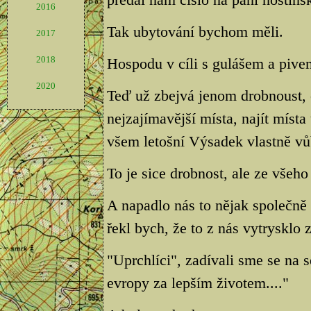
2016
Tak ubytování bychom měli.
2017
2018
Hospodu v cíli s gulášem a pive
2020
Teď už zbejvá jenom drobnoust, 
nejzajímavější místa, najít místa
všem letošní Výsadek vlastně vů
To je sice drobnost, ale ze všeho 
A napadlo nás to nějak společně s
řekl bych, že to z nás vytrysklo 
"Uprchlíci", zadívali sme se na 
evropy za lepším životem...."