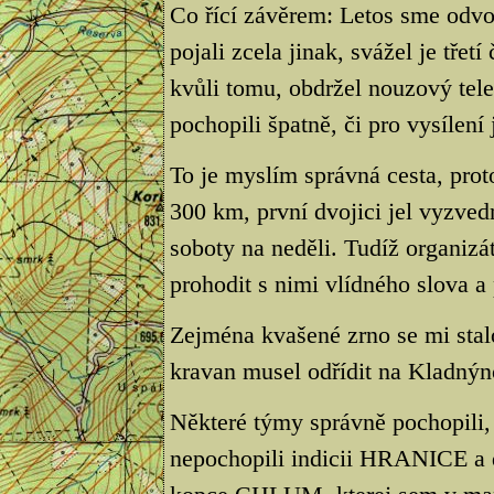
Co řící závěrem: Letos sme odvo
pojali zcela jinak, svážel je třet
kvůli tomu, obdržel nouzový telef
pochopili špatně, či pro vysílení 
To je myslím správná cesta, prot
300 km, první dvojici jel vyzved
soboty na neděli. Tudíž organiz
prohodit s nimi vlídného slova a
Zejména kvašené zrno se mi stal
kravan musel odřídit na Kladnýn
Některé týmy správně pochopili, 
nepochopili indicii HRANICE a d