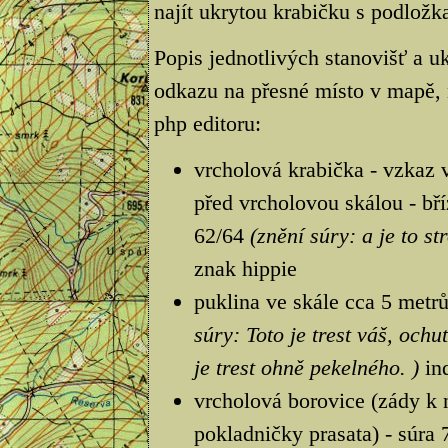
najít ukrytou krabičku s podložka
Popis jednotlivých stanovišť a uk
odkazu na přesné místo v mapě, 
php editoru:
vrcholová krabička - vzkaz v 
před vrcholovou skálou - bří
62/64
(znění súry: a je to st
znak hippie
puklina ve skále cca 5 metr
súry: Toto je trest váš, ochu
je trest ohně pekelného. )
ind
vrcholová borovice (zády k 
pokladničky prasata) - súra 