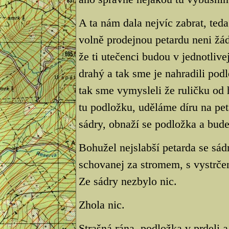
A ta nám dala nejvíc zabrat, ted
volně prodejnou petardu neni žád
že ti utečenci budou v jednotlive
drahý a tak sme je nahradili podl
tak sme vymysleli že ruličku od 
tu podložku, uděláme díru na pe
sádry, obnaží se podložka a bude
Bohužel nejslabší petarda se sád
schovanej za stromem, s vystrče
Ze sádry nezbylo nic.
Zhola nic.
Strašná rána, podložka v prdeli 