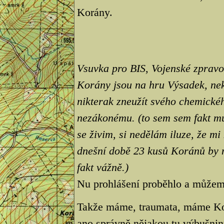
Korány.
Vsuvka pro BIS, Vojenské zpravoda
Korány jsou na hru Výsadek, nek
nikterak zneužít svého chemickéh
nezákonému. (to sem sem fakt mu
se živim, si nedělám iluze, že m
dnešní době 23 kusů Koránů by m
fakt vážně.)
Nu prohlášení proběhlo a může
Takže máme, traumata, máme Korá
ano správně nějakou tu výbušnin