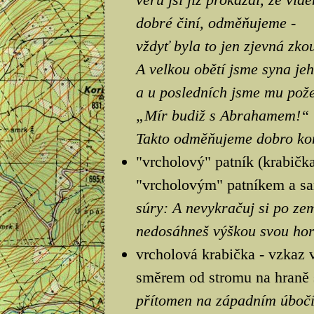
dobré činí, odměňujeme -
vždyť byla to jen zjevná zko
A velkou obětí jsme syna jeh
a u posledních jsme mu pože
„Mír budiž s Abrahamem!“
Takto odměňujeme dobro kon
"vrcholový" patník (krabička
"vrcholovým" patníkem a sa
súry: A nevykračuj si po zem
nedosáhneš výškou svou hor
vrcholová krabička - vzkaz 
směrem od stromu na hraně s
přítomen na západním úbočí 