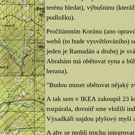
terénu hledat), výbušninu (kteráž
podložku).
Pročítámním Koránu (ano opravd
webů (to bude vysvětlováního) se
jeden je Ramadán a druhej je svá
Abrahám má obětovat syna a bůh
berana).
"Budou muset obětovat nějaký zv
A tak sem v IKEA zakoupil 23 ku
rozpárala, dovnitř sme vložili ind
Výsadkáři najdou plyšový myši a
A aby se mohli trochu integrovat