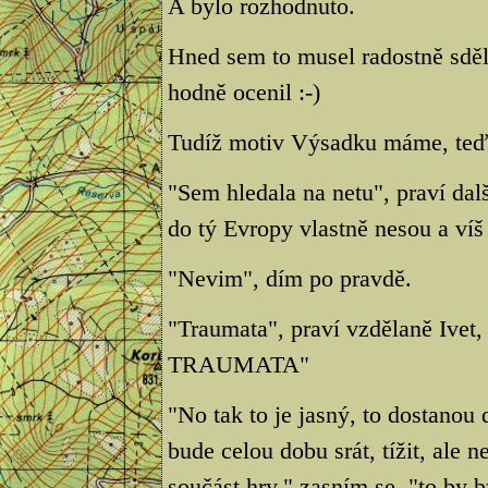
A bylo rozhodnuto.
Hned sem to musel radostně sděl
hodně ocenil :-)
Tudíž motiv Výsadku máme, teď 
"Sem hledala na netu", praví dalš
do tý Evropy vlastně nesou a víš
"Nevim", dím po pravdě.
"Traumata", praví vzdělaně Ivet,
TRAUMATA"
"No tak to je jasný, to dostanou 
bude celou dobu srát, tížit, ale 
součást hry," zasním se, "to by b