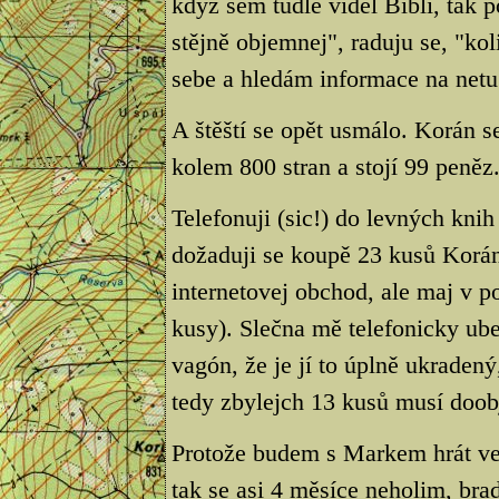
když sem tudle viděl Bibli, tak 
stějně objemnej", raduju se, "ko
sebe a hledám informace na netu
A štěští se opět usmálo. Korán 
kolem 800 stran a stojí 99 peněz
Telefonuji (sic!) do levných kni
dožaduji se koupě 23 kusů Korán
internetovej obchod, ale maj v 
kusy). Slečna mě telefonicky ub
vagón, že je jí to úplně ukraden
tedy zbylejch 13 kusů musí doob
Protože budem s Markem hrát v
tak se asi 4 měsíce neholim, b