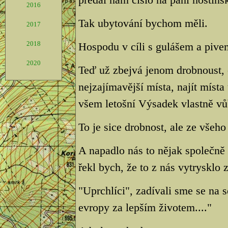
2016
Tak ubytování bychom měli.
2017
2018
Hospodu v cíli s gulášem a pive
2020
Teď už zbejvá jenom drobnoust, 
nejzajímavější místa, najít místa
všem letošní Výsadek vlastně vů
To je sice drobnost, ale ze všeho 
A napadlo nás to nějak společně s
řekl bych, že to z nás vytrysklo 
"Uprchlíci", zadívali sme se na 
evropy za lepším životem...."