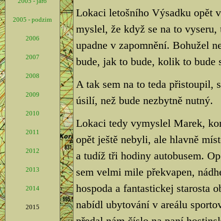
2005 - jaro
Lokaci letošního Výsadku opět v
2005 - podzim
myslel, že když se na to vyseru,
2006
upadne v zapomnění. Bohužel nesta
2007
bude, jak to bude, kolik to bude s
2008
A tak sem na to teda přistoupil,
2009
úsilí, než bude nezbytně nutný.
2010
Lokaci tedy vymyslel Marek, kon
2011
opět ještě nebyli, ale hlavně mí
2012
a tudíž tři hodiny autobusem. Op
2013
sem velmi mile překvapen, nádhe
hospoda a fantastickej starosta 
2014
nabídl ubytování v areálu sporto
2015
předal nám číslo na paní hostins