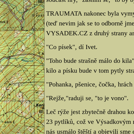
TRAUMATA nakonec byla vymyšle
(teď nevim jak se to odborně jme
VYSADEK.CZ z druhý strany a
"Co písek", dí Ivet.
"Toho bude strašně málo do kila"
kilo a písku bude v tom pytly st
"Pohanka, pšenice, čočka, hrách r
"Rejže,"raduji se, "to je vono".
Leč rýže jest zbytečně drahou k
23 pytlíků, což ve Výsadkovým r
nás usmálo štěští a objevili sme