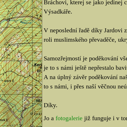
Bráchovi, kterej se jako jedinej
Výsadkáře.
V neposlední řadě díky Jardovi
roli muslimského převaděče, ukr
Samozřejmostí je poděkování vš
je to s námi ještě nepřestalo bavi
A na úplný závěr poděkování na
to s námi, i přes naší věčnou neú
Díky.
Jo a
fotogalerie
již funguje i v t