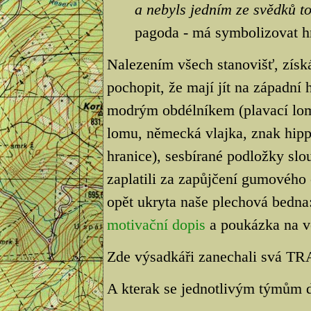
a nebyls jedním ze svědků t
pagoda - má symbolizovat h
Nalezením všech stanovišť, získ
pochopit, že mají jít na západní 
modrým obdélníkem (plavací lom)
lomu, německá vlajka, znak hip
hranice), sesbírané podložky slo
zaplatili za zapůjčení gumového
opět ukryta naše plechová bedna
motivační dopis
a poukázka na v
Zde výsadkáři zanechali svá TR
A kterak se jednotlivým týmům d