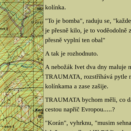
kolínka.
"To je bomba", raduju se, "každe
je přesně kilo, je to voděodolně 
přesně vyplní ten obal"
A tak je rozhodnuto.
A nebožák Ivet dva dny maluje
TRAUMATA, rozstříhává pytle na 
kolínkama a zase zašije.
TRAUMATA bychom měli, co dalš
cestou napříč Evropou.....?
"Korán", vyhrknu, "musim sehnat