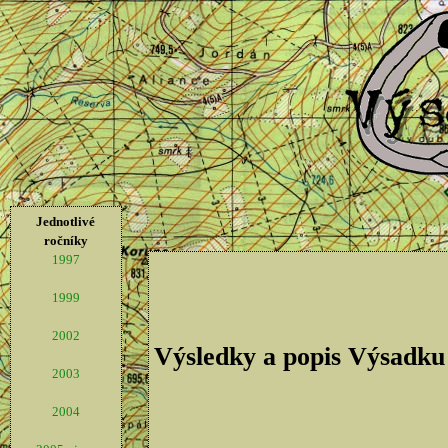
Jednotlivé
ročníky
1997
1999
2002
Výsledky a popis Výsadku
2003
2004