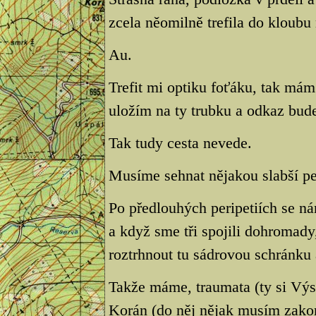
zcela něomilně trefila do kloubu
Au.
Trefit mi optiku foťáku, tak mám
uložím na ty trubku a odkaz bud
Tak tudy cesta nevede.
Musíme sehnat nějakou slabší pe
Po předlouhých peripetiích se ná
a když sme tři spojili dohromady,
roztrhnout tu sádrovou schránku 
Takže máme, traumata (ty si Výs
Korán (do něj nějak musím zakom