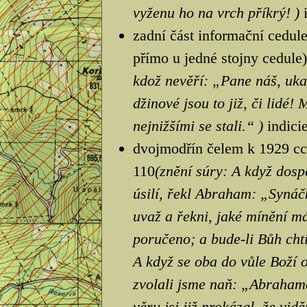
vyženu ho na vrch příkrý! )
zadní část informační cedule
přímo u jedné stojny cedule)
kdož nevěří: „Pane náš, uka
džinové jsou to již, či lidé!
nejnižšími se stali.“ )
indici
dvojmodřín čelem k 1929 cca
110
(znění súry: A když dosp
úsilí, řekl Abraham: „Synáč
uvaž a řekni, jaké mínění má
poručeno; a bude-li Bůh cht
A když se oba do vůle Boží o
zvolali jsme naň: „Abraham
věru jsi již prokázal, že vidě