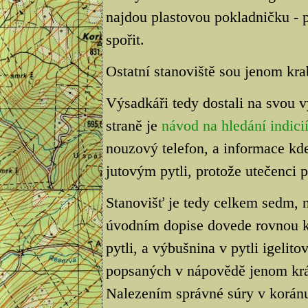
najdou plastovou pokladničku - p
spořit.
Ostatní stanoviště sou jenom kra
Výsadkáři tedy dostali na svou 
straně je
návod na hledání indici
nouzový telefon, a informace kde 
jutovým pytli, protože utečenci 
Stanovišť je tedy celkem sedm,
úvodním dopise dovede rovnou k
pytli, a výbušnina v pytli igelito
popsaných v nápovědě jenom krá
Nalezením správné súry v korán