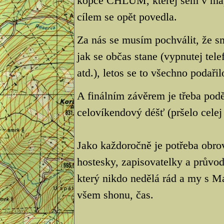
kopce CHLUM, kterej sem v mapě 
cílem se opět povedla.
Za nás se musím pochválit, že sm
jak se občas stane (vypnutej te
atd.), letos se to všechno podařil
A finálním závěrem je třeba podě
celovíkendový déšť (pršelo celej 
Jako každoročně je potřeba obro
hostesky, zapisovatelky a průvod
který nikdo nedělá rád a my s M
všem shonu, čas.