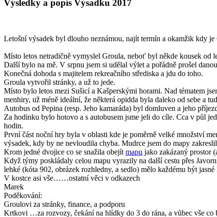
Výsledky a popis Výsadku 2017
Letošní výsadek byl dlouho neznámou, najít termín a okamžik kdy j
Místo letos netradičně vymyslel Groula, neboť byl někde kousek od let
Další bylo na mě. V srpnu jsem si udělal výlet a pořádně prošel dano
Konečná dohoda s majitelem rekreačního střediska a jdu do toho.
Groula vytvořil stránky, a už to jede.
Místo bylo letos mezi Sušicí a Kašperskými horami. Nad tématem jsem h
menhiry, už méně ideální, že některá opidda byla daleko od sebe a tud
Autobus od Pepina (resp. Jeho kamaráda) byl domluven a jeho příjezd
Za hodinku bylo hotovo a s autobusem jsme jeli do cíle. Cca v půl je
hodin.
První část noční hry byla v oblasti kde je poměrně velké množství me
výsadek, kdy by ne nevloudila chyba. Mudrce jsem do mapy zakreslil 
Krom jedné dvojice co se snažila obejít
mapu
jako zakázaný prostor (as
Když týmy poskládaly celou mapu vyrazily na další cestu přes Javorník,
lehké (kóta 902, obrázek rozhledny, a sedlo) mělo každému být jasné k
V kostce asi vše……ostatní věci v odkazech
Marek
Poděkování:
Groulovi za stránky, finance, a podporu
Krtkovi …za rozvozy, čekání na hlídky do 3 do rána, a vůbec vše co 