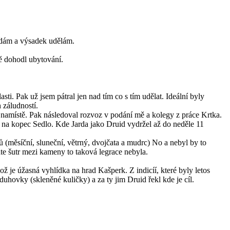
zdám a výsadek udělám.
ně dohodl ubytování.
i. Pak už jsem pátral jen nad tím co s tím udělat. Ideální byly
 záludností.
 namístě. Pak následoval rozvoz v podání mě a kolegy z práce Krtka.
ly na kopec Sedlo. Kde Jarda jako Druid vydržel až do neděle 11
 (měsíční, sluneční, větrný, dvojčata a mudrc) No a nebyl by to
te šutr mezi kameny to taková legrace nebyla.
ož je úžasná vyhlídka na hrad Kašperk. Z indicíí, které byly letos
uhovky (skleněné kuličky) a za ty jim Druid řekl kde je cíl.