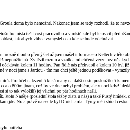
e Groula doma bylo nemožné. Nakonec jsem se tedy rozhodl, že to nev
ošního místa řešit cosi pracovního a v místě kde byl letos cíl předběž
u oblast, tak abych vůbec vymyslel co a kde se bude odehrávat.
rozně dlouho přemýšlel až jsem našel informace o Keltech v této oblast
íž nepoužitelná. Zvítězil rozum a vznikla odlehčená verze bez nějakých
 očekáván kolem 11 hodiny. Pan řidič nás překvapil a kolem 10 byl již
dné v noci jsme s Jardou - tím mu chci ještě jednou poděkovat - vyrazi
nhirů. Pro účel nalezení 5 kusů mapy na další cestu posloužilo 5 kamenů
cca o 800m jinam, což by ve dne nebyl problém, ale v noci když hledá
i si to tak vyložili) jej všichni po pár hodinách našli.
 štolu Naděje (poslední štola těžby zlata u nás) a také Pustý hrádek, c
am jde. No a právě na sedle byl Druid Jarda. Týmy měli sbírat cestou d
bylo potřeba