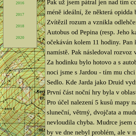
Pak už jsem pátral jen nad tím co
2016
méně ideální, že některá opidda 
2017
Zvítězil rozum a vznikla odlehče
2018
Autobus od Pepina (resp. Jeho k
2020
očekáván kolem 11 hodiny. Pan ři
namístě. Pak následoval rozvoz 
Za hodinku bylo hotovo a s autob
noci jsme s Jardou - tím mu chci
Sedlo. Kde Jarda jako Druid vydr
První část noční hry byla v obla
Pro účel nalezení 5 kusů mapy na
sluneční, větrný, dvojčata a mud
nevloudila chyba. Mudrce jsem d
by ve dne nebyl problém, ale v 