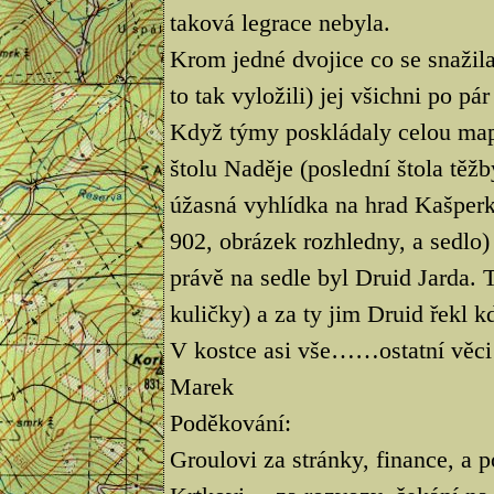
taková legrace nebyla.
Krom jedné dvojice co se snažila
to tak vyložili) jej všichni po pá
Když týmy poskládaly celou mapu
štolu Naděje (poslední štola těžb
úžasná vyhlídka na hrad Kašperk. 
902, obrázek rozhledny, a sedlo
právě na sedle byl Druid Jarda.
kuličky) a za ty jim Druid řekl kd
V kostce asi vše……ostatní věci
Marek
Poděkování:
Groulovi za stránky, finance, a 