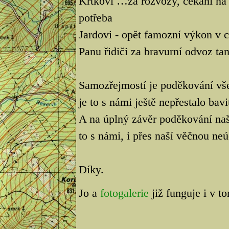
Krtkovi …za rozvozy, čekání na 
potřeba
Jardovi - opět famozní výkon v ci
Panu řidiči za bravurní odvoz tam
Samozřejmostí je poděkování vš
je to s námi ještě nepřestalo bavi
A na úplný závěr poděkování na
to s námi, i přes naší věčnou neú
Díky.
Jo a
fotogalerie
již funguje i v t