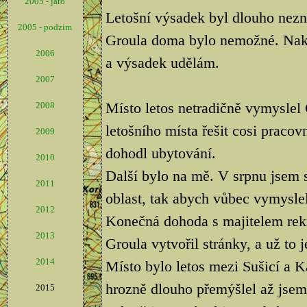
2005 - jaro
Letošní výsadek byl dlouho nezn
2005 - podzim
Groula doma bylo nemožné. Nako
2006
a výsadek udělám.
2007
Místo letos netradičně vymyslel
2008
letošního místa řešit cosi pracov
2009
dohodl ubytování.
2010
Další bylo na mě. V srpnu jsem s
2011
oblast, tak abych vůbec vymyslel
2012
Konečná dohoda s majitelem rekr
2013
Groula vytvořil stránky, a už to j
2014
Místo bylo letos mezi Sušicí a
hrozně dlouho přemýšlel až jsem 
2015