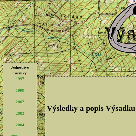
Jednotlivé
ročníky
1997
1999
2002
Výsledky a popis Výsadku
2003
2004