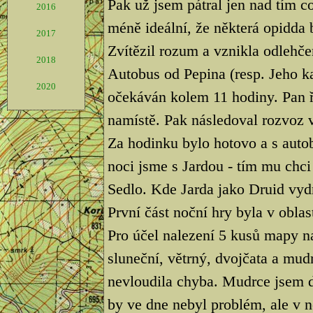
Pak už jsem pátral jen nad tím co
2016
méně ideální, že některá opidda 
2017
Zvítězil rozum a vznikla odlehče
2018
Autobus od Pepina (resp. Jeho k
2020
očekáván kolem 11 hodiny. Pan ři
namístě. Pak následoval rozvoz 
Za hodinku bylo hotovo a s autob
noci jsme s Jardou - tím mu chci
Sedlo. Kde Jarda jako Druid vydr
První část noční hry byla v obla
Pro účel nalezení 5 kusů mapy na
sluneční, větrný, dvojčata a mud
nevloudila chyba. Mudrce jsem d
by ve dne nebyl problém, ale v 