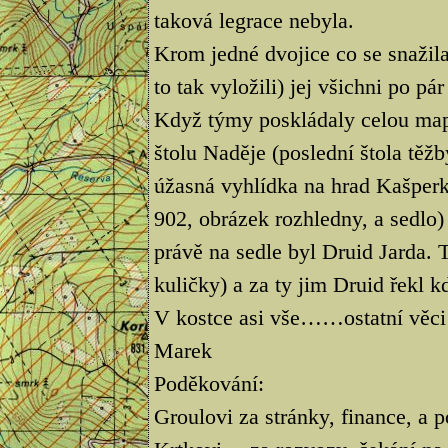
taková legrace nebyla.
Krom jedné dvojice co se snažila
to tak vyložili) jej všichni po pá
Když týmy poskládaly celou mapu
štolu Naděje (poslední štola těžb
úžasná vyhlídka na hrad Kašperk. 
902, obrázek rozhledny, a sedlo
právě na sedle byl Druid Jarda.
kuličky) a za ty jim Druid řekl kd
V kostce asi vše……ostatní věci
Marek
Poděkování:
Groulovi za stránky, finance, a 