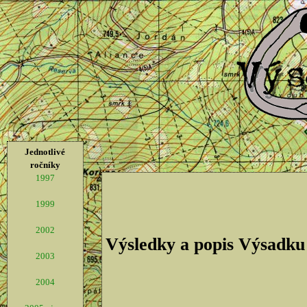
Jednotlivé
ročníky
1997
1999
2002
Výsledky a popis Výsadku
2003
2004