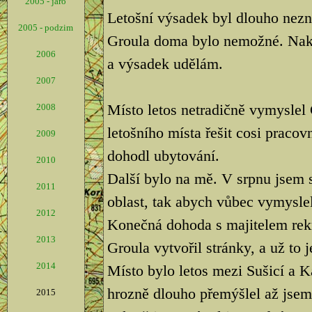
2005 - jaro
Letošní výsadek byl dlouho nezn
2005 - podzim
Groula doma bylo nemožné. Nako
2006
a výsadek udělám.
2007
Místo letos netradičně vymyslel
2008
letošního místa řešit cosi pracov
2009
dohodl ubytování.
2010
Další bylo na mě. V srpnu jsem s
2011
oblast, tak abych vůbec vymyslel
2012
Konečná dohoda s majitelem rekr
2013
Groula vytvořil stránky, a už to j
2014
Místo bylo letos mezi Sušicí a
hrozně dlouho přemýšlel až jsem 
2015