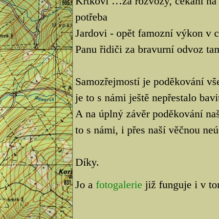
Krtkovi …za rozvozy, čekání na 
potřeba
Jardovi - opět famozní výkon v ci
Panu řidiči za bravurní odvoz tam
Samozřejmostí je poděkování vš
je to s námi ještě nepřestalo bavi
A na úplný závěr poděkování na
to s námi, i přes naší věčnou neú
Díky.
Jo a
fotogalerie
již funguje i v t