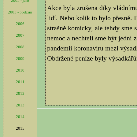
2005 - jaro
Akce byla zrušena díky vládnímu
2005 - podzim
lidí. Nebo kolik to bylo přesně.
2006
strašně komicky, ale tehdy sme 
2007
nemoc a nechteli sme být jedni z
pandemii koronaviru mezi výsad
2008
Obdržené peníze byly výsadkářů
2009
2010
2011
2012
2013
2014
2015