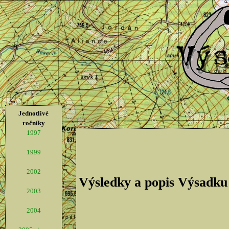
Jednotlivé
ročníky
1997
1999
2002
Výsledky a popis Výsadku
2003
2004