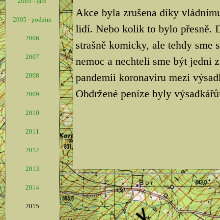
2005 - jaro
Akce byla zrušena díky vládnímu
2005 - podzim
lidí. Nebo kolik to bylo přesně.
2006
strašně komicky, ale tehdy sme 
2007
nemoc a nechteli sme být jedni z
pandemii koronaviru mezi výsad
2008
Obdržené peníze byly výsadkářů
2009
2010
2011
2012
2013
2014
2015