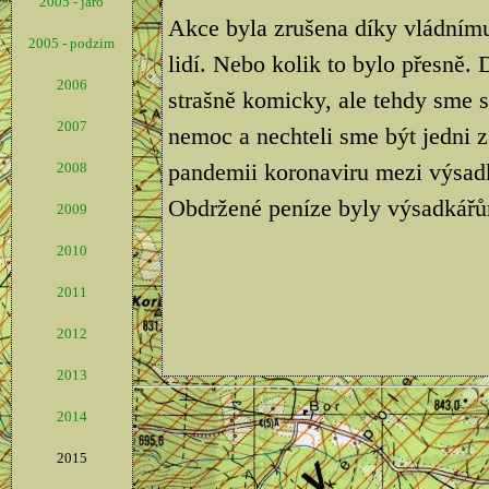
2005 - jaro
Akce byla zrušena díky vládnímu
2005 - podzim
lidí. Nebo kolik to bylo přesně.
2006
strašně komicky, ale tehdy sme 
2007
nemoc a nechteli sme být jedni z
pandemii koronaviru mezi výsad
2008
Obdržené peníze byly výsadkářů
2009
2010
2011
2012
2013
2014
2015