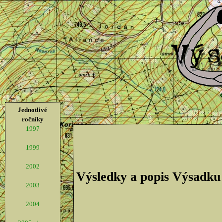
Jednotlivé
ročníky
1997
1999
2002
Výsledky a popis Výsadku
2003
2004