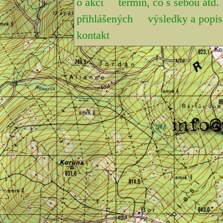
o akci
termín, co s sebou atd.
přihlášených
výsledky a pop
kontakt