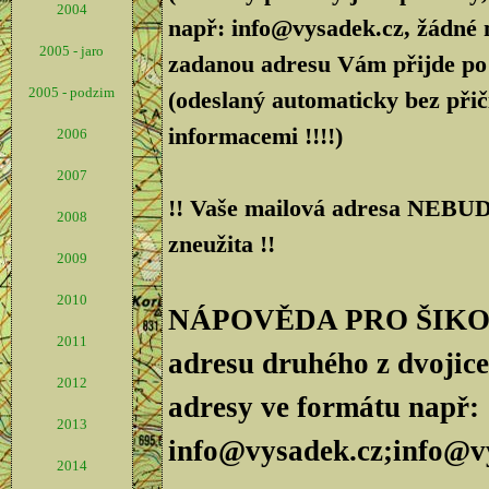
2004
např: info@vysadek.cz, žádné 
2005 - jaro
zadanou adresu Vám přijde po 
2005 - podzim
(odeslaný automaticky bez přič
informacemi !!!!)
2006
2007
!! Vaše mailová adresa NEBUDE
2008
zneužita !!
2009
2010
NÁPOVĚDA PRO ŠIKOVN
2011
adresu druhého z dvojice
2012
adresy ve formátu např:
2013
info@vysadek.cz;info@v
2014