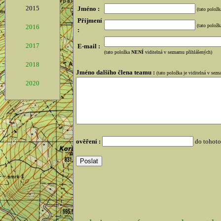
2015
Jméno :
(tato položk
Příjmení
(tato položk
2016
:
2017
E-mail :
(tato položka
NENÍ
viditelná v seznamu přihlášených)
2018
Jméno dalšího člena teamu :
(tato položka je viditelná v sez
2020
ověření :
do tohoto