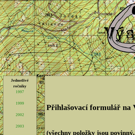
Jednotlivé
ročníky
1997
1999
Přihlašovací formulář na
2002
2003
(všechny položky jsou povinný,