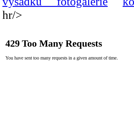
výsadku
fotogalerie
ko
hr/>