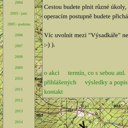
2004
Cestou budete plnit různé úkoly,
2005 - jaro
operacím postupně budete přicháze
2005 - podzim
Víc uvolnit mezi "Výsadkáře" ne
2006
:-) ).
2007
2008
2009
o akci
termín, co s sebou atd.
2010
přihlášených
výsledky a pop
2011
kontakt
2012
2013
2014