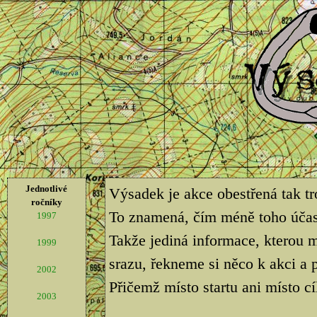
Jednotlivé
Výsadek je akce obestřená tak t
ročníky
To znamená, čím méně toho účastn
1997
Takže jediná informace, kterou m
1999
srazu, řekneme si něco k akci 
2002
Přičemž místo startu ani místo cí
2003